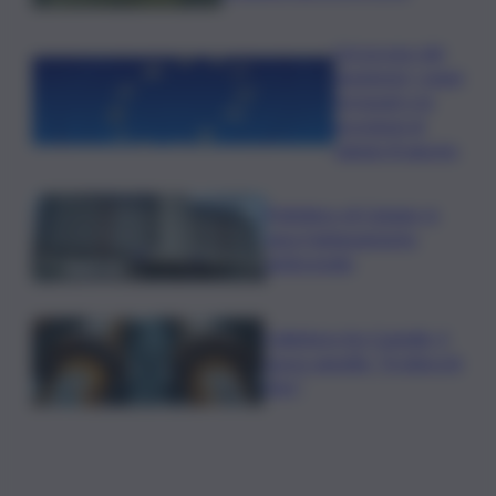
L’oroscopo del
weekend, i segni
fortunati e le
previsioni di
sabato 8 agosto
Policlinico di Catania, in
gara l’adeguamento
antincendio
Collettore Aci Castello, il
nuovo appello: “Si sblocchi
l’iter”