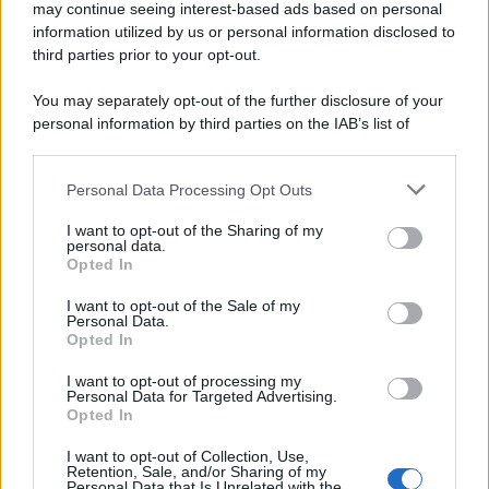
may continue seeing interest-based ads based on personal
information utilized by us or personal information disclosed to
third parties prior to your opt-out.
You may separately opt-out of the further disclosure of your
personal information by third parties on the IAB’s list of
© 2026 | Ediservice s.r.l. 95126 Catania – Via Principe
downstream participants.
Nicola, 22 – P.IVA: 01153210875 – Cciaa Catania n.
Personal Data Processing Opt Outs
This information may also be disclosed by us to third parties
01153210875 – Quotidiano di Sicilia usufruisce dei
on the IAB’s List of Downstream Participants that may further
contributi di cui al D.lgs n. 70/2017
I want to opt-out of the Sharing of my
disclose it to other third parties.
personal data.
Opted In
I want to opt-out of the Sale of my
Personal Data.
Chi Siamo
Opted In
Fondazione Etica e Valori Marilù Tregua
Fondatore Carlo Alberto Tregua
Lavora con noi
I want to opt-out of processing my
Personal Data for Targeted Advertising.
Gerenza
Opted In
I want to opt-out of Collection, Use,
Retention, Sale, and/or Sharing of my
Personal Data that Is Unrelated with the