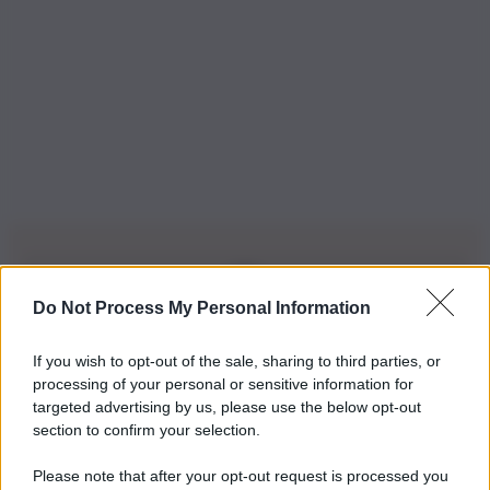
Do Not Process My Personal Information
Iscriviti alla nostra Newsletter
If you wish to opt-out of the sale, sharing to third parties, or
Iscriviti alla nostra newsletter per non perdere le ultime
processing of your personal or sensitive information for
novità
targeted advertising by us, please use the below opt-out
section to confirm your selection.
Iscriviti Ora
Please note that after your opt-out request is processed you