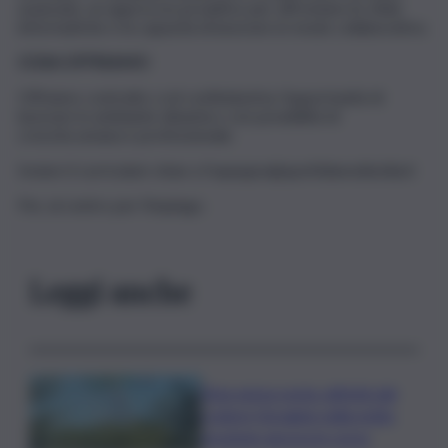
avanzate, un approccio proattivo per affrontare le sfide
informatiche e la capacità di lavorare in modo collaborativo.
COSA OFFRIAMO
Offriamo contratto ccnl confindustria, l’opportunità di
lavorare in ambiante dinamico con possibilità di
crescita umana e professionale.
Inviare il curriculum vitae a fsapuppo@quotidianodisicilia.it
Pec al centro per l’impiego.
Leggi anche
Etna senza sosta: attività dal
cratere Voragine nella notte,
eruzione ancora in corso