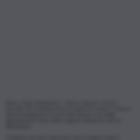
Roma, 10 giu. (askanews) – Nuovo stop per Lorenzo
Musetti, che posticipa ancora il rientro in campo e rinuncia
alla partecipazione al torneo del Queen’s, uno degli
appuntamenti chiave della stagione sull’erba in vista di
Wimbledon.
Il tennista carrarino, alle prese con il recupero dopo il