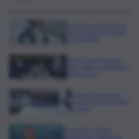
Risoluzione ‘campo largo’ su
Giorgetti agita Pd, tensione
con i Riformisti
Vertice a casa Meloni con
Tajani, Salvini e Lupi: bilancio e
priorità ripresa
Operaio siciliano muore
travolto da lastre di marmo
a Carrara
Banco Bpm, Castagna:
Agricole Italia? Valuteremo,