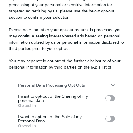
Iscriviti alla nostra newsletter per non perdere le ultime
processing of your personal or sensitive information for
novità
targeted advertising by us, please use the below opt-out
section to confirm your selection.
Iscriviti Ora
Please note that after your opt-out request is processed you
may continue seeing interest-based ads based on personal
information utilized by us or personal information disclosed to
third parties prior to your opt-out.
You may separately opt-out of the further disclosure of your
personal information by third parties on the IAB’s list of
© 2026 | Ediservice s.r.l. 95126 Catania – Via Principe
downstream participants.
Nicola, 22 – P.IVA: 01153210875 – Cciaa Catania n.
Personal Data Processing Opt Outs
This information may also be disclosed by us to third parties
01153210875 – Quotidiano di Sicilia usufruisce dei
on the IAB’s List of Downstream Participants that may further
contributi di cui al D.lgs n. 70/2017
I want to opt-out of the Sharing of my
disclose it to other third parties.
personal data.
Opted In
I want to opt-out of the Sale of my
Personal Data.
Chi Siamo
Opted In
Fondazione Etica e Valori Marilù Tregua
Fondatore Carlo Alberto Tregua