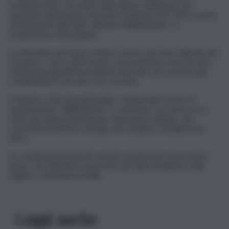
problema fisico accusato nelle ultime settimane, non
prenderà quindi parte al torneo londinese ATP 500 e punta
direttamente allo Slam sull’erba di Wimbledon, in
programma a fine giugno.
La decisione arriva per evitare rischi in una fase delicata del
recupero, con lo staff tecnico che preferisce non forzare i
tempi dopo gli ultimi problemi muscolari che avevano già
condizionato il suo percorso recente.
Il Queen’s Club Championships, tradizionale torneo di
preparazione a Wimbledon, si conferma così ancora una
volta una tappa mancata per il giocatore italiano, che
concentrerà tutte le energie sul completo ristabilimento
fisico.
Le condizioni di Musetti saranno monitorate nei prossimi
giorni, con l’obiettivo di arrivare allo Slam londinese nelle
migliori condizioni possibili.
Leggi anche