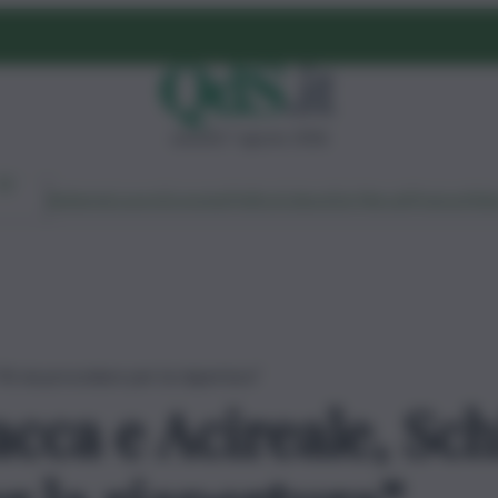
venerdì 7 agosto 2026
Ambiente
Lavoro
Economia
Politica
Cultura
Dai Mercati
Podcast
Vid
“Al via procedure per la riapertura”
cca e Acireale, Schi