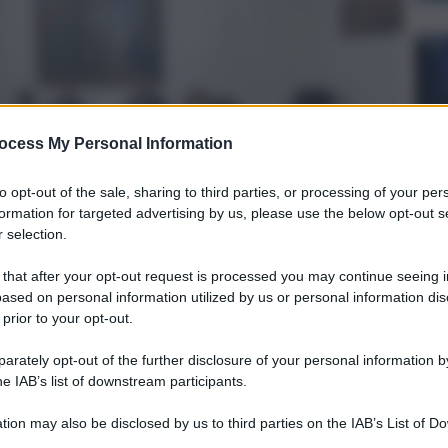
ocess My Personal Information
to opt-out of the sale, sharing to third parties, or processing of your per
formation for targeted advertising by us, please use the below opt-out s
 selection.
 that after your opt-out request is processed you may continue seeing i
ased on personal information utilized by us or personal information dis
 prior to your opt-out.
rately opt-out of the further disclosure of your personal information by
he IAB’s list of downstream participants.
e di Sciacca e Acireale è sempre stato nell’agenda del
l ministro delle Imprese e del Made in Italy, Adolfo Urso,
tion may also be disclosed by us to third parties on the IAB’s List of 
e l’iter che porterà alla loro riapertura e, oggi, dando
iù occasioni, diamo ufficialmente il via a tutte le
 that may further disclose it to other third parties.