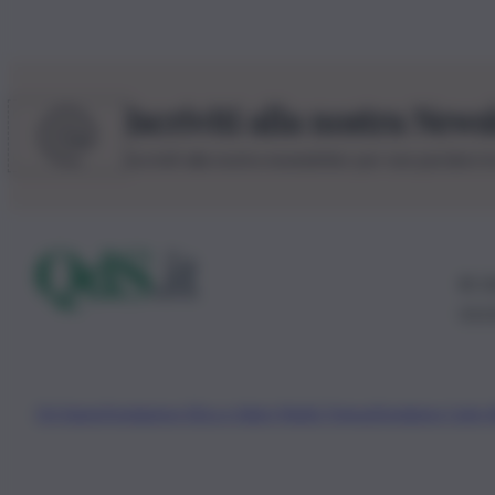
Iscriviti alla nostra News
Iscriviti alla nostra newsletter per non perdere 
© 20
0115
Chi Siamo
Fondazione Etica e Valori Marilù Tregua
Fondatore Carlo 