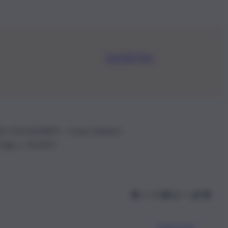
Iscriviti Ora
.IVA: 01153210875 – Cciaa Catania n.
 D.lgs n. 70/2017
Scarica l’app