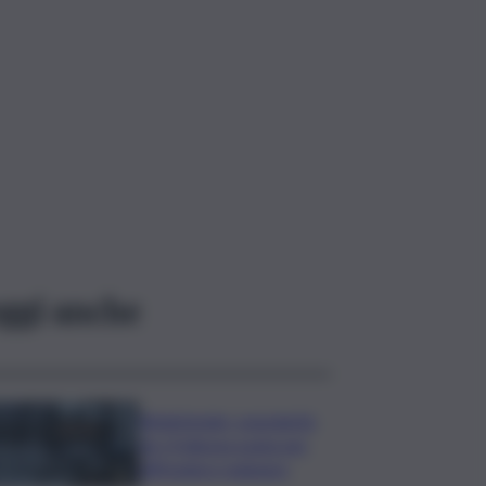
ggi anche
Bitdefender: popolarità
de L’Odissea usata per
diffondere malware