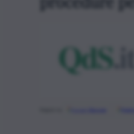
procedure per
Google
Discover
Fonti 
Seguici su