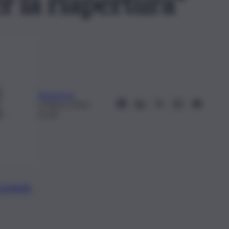
 la riapertura”
Redazione
5 Marzo 2024,
21:34
preferite