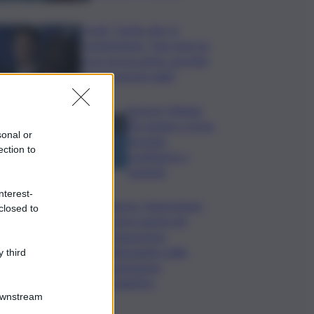
Covid, ‘Conte-day’ in
commissione: “non sono un
eroe ma un uomo corretto,
non troverete nulla”
Guccini, Meloni:
l’ho amato e mi ha
sonal or
formato,
ection to
continuerò a
cantarlo
nterest-
Palermo, l’operazione
closed to
Varchi è anche nel
Sottogoverno:
D’Alessandro nella
 third
commissione
Urbanistica
Downstream