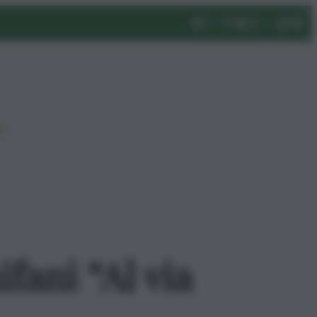
eo
fani “Al via