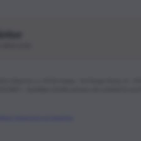
letter
le ultime novità
26 | Ediservice s.r.l. 95126 Catania – Via Principe Nicola, 22 – P
3210875 – Quotidiano di Sicilia usufruisce dei contributi di cui al
Alberto Tregua
Lavora con noi
Gerenza