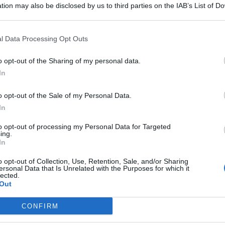
tion may also be disclosed by us to third parties on the IAB’s List of 
preferite
 that may further disclose it to other third parties.
l Data Processing Opt Outs
, 
, 
, 
, 
SUMECI
RIFIUTI
RIFIUTI CATANIA
SICILIA
o opt-out of the Sharing of my personal data.
In
o opt-out of the Sale of my Personal Data.
In
to opt-out of processing my Personal Data for Targeted
ing.
In
o opt-out of Collection, Use, Retention, Sale, and/or Sharing
ersonal Data that Is Unrelated with the Purposes for which it
lected.
Out
CONFIRM