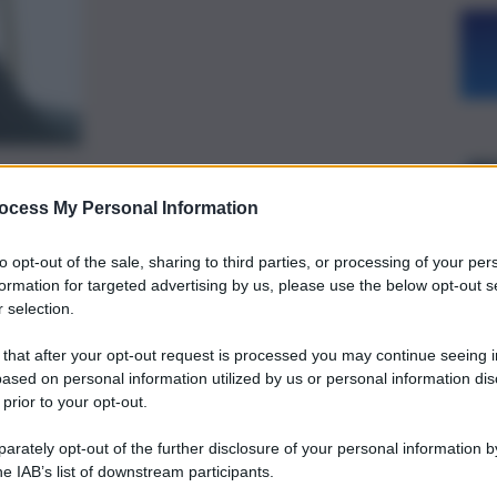
preferite
ocess My Personal Information
to opt-out of the sale, sharing to third parties, or processing of your per
ero Samorì ha sospeso il segretario
formation for targeted advertising by us, please use the below opt-out s
 selection.
emblea Regionale non ci sta e definisce
 that after your opt-out request is processed you may continue seeing i
ased on personal information utilized by us or personal information dis
 prior to your opt-out.
rately opt-out of the further disclosure of your personal information by
he IAB’s list of downstream participants.