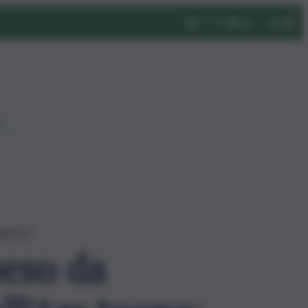
eo
gittima”
peso da