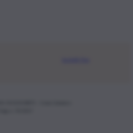
Iscriviti Ora
.IVA: 01153210875 – Cciaa Catania n.
 D.lgs n. 70/2017