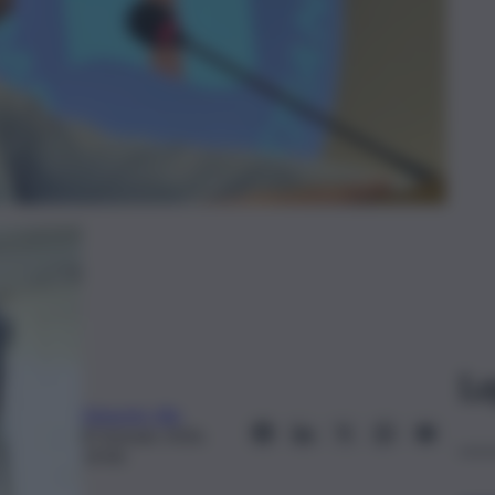
Le
Edoardo Ullo
8 Gennaio 2026,
19:40