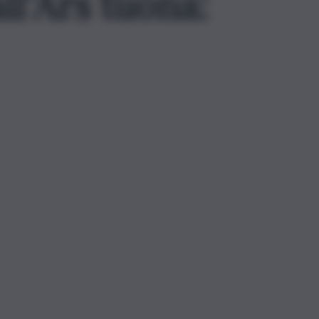
ll’Ars tuona: