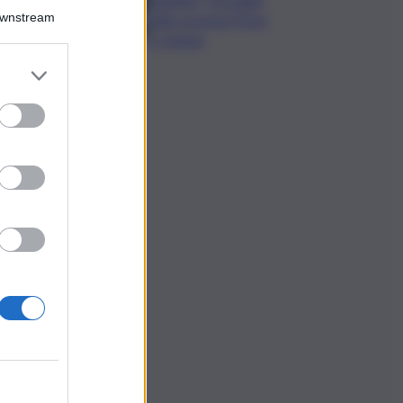
Downstream
della vicenda Pfizer
a Catania