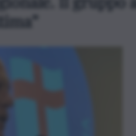
gionale. Il gruppo a
ttima”