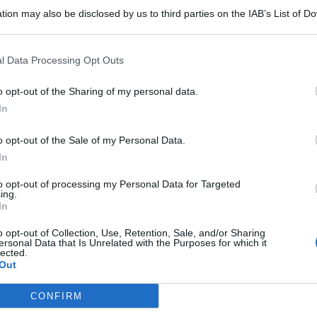
tion may also be disclosed by us to third parties on the IAB’s List of 
 that may further disclose it to other third parties.
l Data Processing Opt Outs
o opt-out of the Sharing of my personal data.
In
o opt-out of the Sale of my Personal Data.
In
che settimane fa di Totò Cuffaro
ma che oggi sembra
azionale facente funzioni
Gianpiero Samorí
del partito ha
to opt-out of processing my Personal Data for Targeted
ing.
a. Ma c’è la risposta immediata del gruppo parlamentare
In
na che definisce tale decisione “illegittima”.
E viene
sa senza chiarezza.
o opt-out of Collection, Use, Retention, Sale, and/or Sharing
ersonal Data that Is Unrelated with the Purposes for which it
rs: “Decisione illegittima e
lected.
Out
CONFIRM