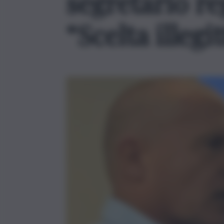
segretario re
“Scelta illegi