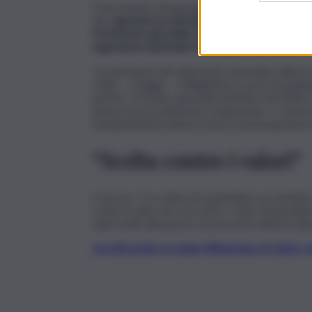
Il documento del gruppo parlamentare Dc all’
dai s
egretari provinciali, dalla segretaria de
movimento giovanile Michele Simplicio
, dai r
segreteria nazionale Riccardo Galioto
difende 
“La decisione del segretario nazionale della 
Cirillo – si legge – è illegittima e priva di qua
partito. Il modus operandi adottato dal dotto
senza un procedimento trasparente e conforme a
fondamentali di democrazia e partecipazione c
“Scelta contro i valori”
E ancora: “La scelta di sospendere un membro 
come un atto che va contro i valori di pluralismo
stati scelti attraverso un processo democratic
Iscriviti gratis al canale WhatsApp di QdS.i