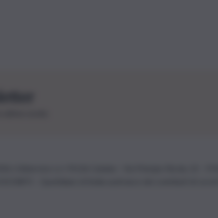
letter
le ultime novità
26 | Ediservice s.r.l. 95126 Catania – Via Principe Nicola, 22 – P
3210875 – Quotidiano di Sicilia usufruisce dei contributi di cui al