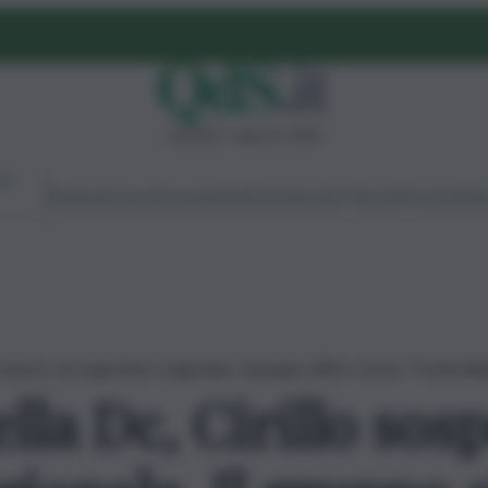
venerdì 7 agosto 2026
Ambiente
Lavoro
Economia
Politica
Cultura
Dai Mercati
Podcast
Vid
ospeso da segretario regionale. Il gruppo all’Ars tuona: “Scelta ille
la Dc, Cirillo sos