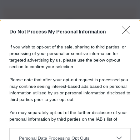
Do Not Process My Personal Information
Iscriviti alla nostra Newsletter
If you wish to opt-out of the sale, sharing to third parties, or
Iscriviti alla nostra newsletter per non perdere le ultime
processing of your personal or sensitive information for
novità
targeted advertising by us, please use the below opt-out
section to confirm your selection.
Iscriviti Ora
Please note that after your opt-out request is processed you
may continue seeing interest-based ads based on personal
information utilized by us or personal information disclosed to
third parties prior to your opt-out.
You may separately opt-out of the further disclosure of your
personal information by third parties on the IAB’s list of
© 2026 | Ediservice s.r.l. 95126 Catania – Via Principe
downstream participants.
Nicola, 22 – P.IVA: 01153210875 – Cciaa Catania n.
Personal Data Processing Opt Outs
This information may also be disclosed by us to third parties
01153210875 – Quotidiano di Sicilia usufruisce dei