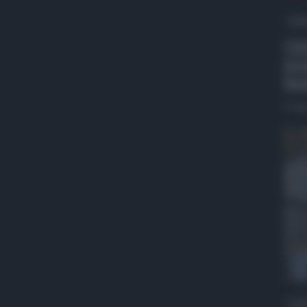
QdS
VID
pro
ben
5 Ag
QdS