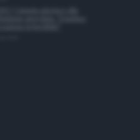
EO | Catania aderisce alla
inizione agevolata, Trantino:
casione irripetibile”
osto 2026