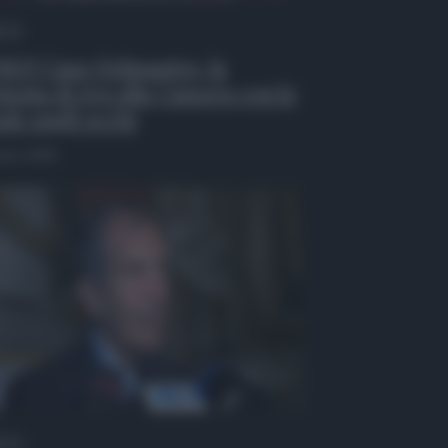
 Tv
EO| Caso Delmastro, la
testa di Avs alla Camera con le
de sugli occhi
osto 2026
 Tv