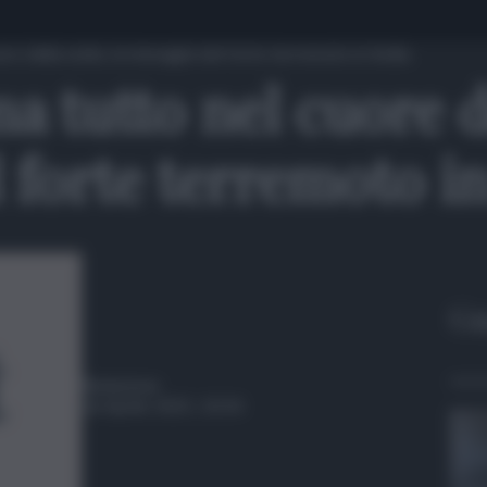
e della notte, le immagini del forte terremoto in Sicilia
 tutto nel cuore de
forte terremoto in 
Gu
Redazione
16 Aprile 2025, 10:54