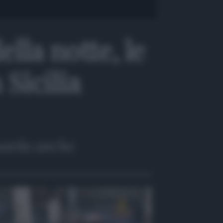
lla notte, le
Sicilia
arda anche