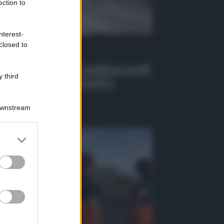
ection to
nterest-
closed to
 Tv
EO | Infiltrazioni mafiose negli
 third
alti pubblici, 6 arresti a
ssina
Downstream
osto 2026