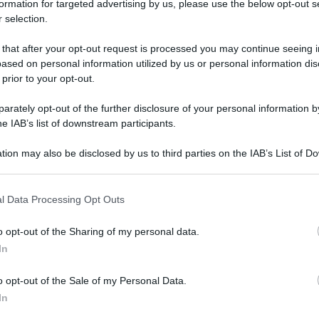
formation for targeted advertising by us, please use the below opt-out s
 selection.
e a:
anti)
 that after your opt-out request is processed you may continue seeing i
ased on personal information utilized by us or personal information dis
QdS
 prior to your opt-out.
VID
rately opt-out of the further disclosure of your personal information by
app
he IAB’s list of downstream participants.
t, news e aggiornamenti CLICCA QUI
Me
tion may also be disclosed by us to third parties on the IAB’s List of 
6 Ag
 that may further disclose it to other third parties.
l Data Processing Opt Outs
o opt-out of the Sharing of my personal data.
In
o opt-out of the Sale of my Personal Data.
In