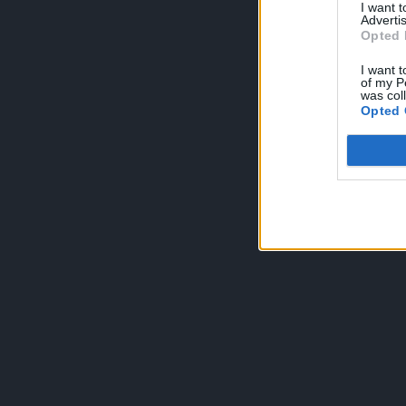
I want 
Advertis
Opted 
I want t
of my P
was col
Opted 