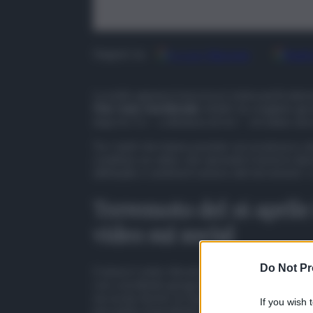
Google
Discover
Fonti
Seguici su
La notte appena trascorsa è stata particolarm
Mar Ionio meridionale
, infatti, ha svegliato gl
dopo le 3 e – a distanza di ore – circolano an
Tra i tanti che hanno postato sui social poco d
condiviso un video che riprende il sisma in dir
dell’audio e sentirai il rumore del terremoto”, s
Terremoto del 16 aprile 
video sui social
Do Not Pr
Il sisma è stato rilevato alle ore 3.26 del matt
con coordinate geografiche (lat, lon)
37.5578
sui social. Anche se l’epicentro si trova nel
Mar
If you wish 
percepito (soprattutto in provincia di Catania, 