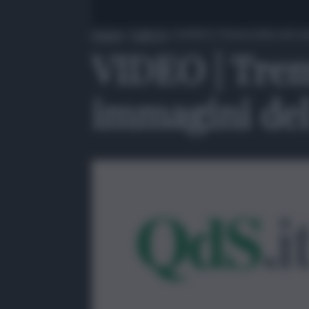
Home
»
QdS Tv
»
VIDEO | Trema tutto nel cuor
VIDEO | Trema
immagini del 