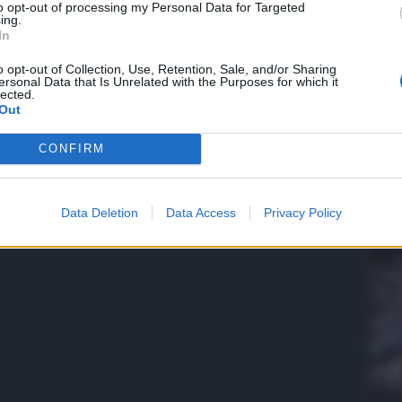
to opt-out of processing my Personal Data for Targeted
ing.
In
QdS
o opt-out of Collection, Use, Retention, Sale, and/or Sharing
ersonal Data that Is Unrelated with the Purposes for which it
VID
lected.
con
Out
pre
CONFIRM
5 Ag
Data Deletion
Data Access
Privacy Policy