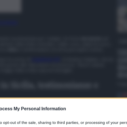
 preferite
ente movimentata per i siciliani. Un forte
terremoto
nel
QdS
i abitanti della Sicilia orientale e della costa calabrese poco
cora
video
e testimonianze di chi ha percepito il sisma.
VID
con
opo la scossa, di
magnitudo 4.8
, c’è Andrea Giuliano, che ha
etta grazie alle telecamere di sicurezza. “Alza il volume
due
i legge nella scritta sopra le immagini.
dro
in Sicilia, testimonianze e
6 Ag
ocess My Personal Information
ino di mercoledì 16 aprile dalla
Sala Sismica INGV-Roma
;
,
16.0773
, a una profondità di
48 km
. Tantissimi i messaggi
 Ionio Meridionale
, lontano dalle città, in molti hanno
to opt-out of the sale, sharing to third parties, or processing of your per
Siracusa e Messina) il sisma.