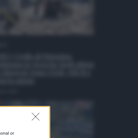
 Tv
EO | Crollo di Pistunina,
tinuano le ricerche degli ultimi
 dispersi: team USAR, NBCR e
ni in azione
osto 2026
sonal or