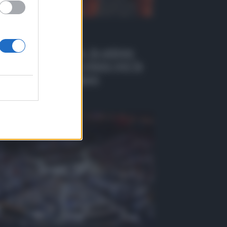
 Tv
EO | Antincendio, in azione
 i droni: il nuovo piano per la
venzione a Belpasso
osto 2026