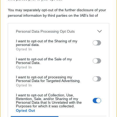
You may separately opt-out of the further disclosure of your
personal information by third parties on the IAB’s list of
© 2026 | Ediservice s.r.l. 95126 Catania – Via Principe
downstream participants.
Nicola, 22 – P.IVA: 01153210875 – Cciaa Catania n.
Personal Data Processing Opt Outs
This information may also be disclosed by us to third parties
01153210875 – Quotidiano di Sicilia usufruisce dei
on the IAB’s List of Downstream Participants that may further
contributi di cui al D.lgs n. 70/2017
I want to opt-out of the Sharing of my
disclose it to other third parties.
personal data.
Opted In
I want to opt-out of the Sale of my
Personal Data.
Chi Siamo
Opted In
Fondazione Etica e Valori Marilù Tregua
Fondatore Carlo Alberto Tregua
Lavora con noi
I want to opt-out of processing my
Personal Data for Targeted Advertising.
Gerenza
Opted In
I want to opt-out of Collection, Use,
Retention, Sale, and/or Sharing of my
Personal Data that Is Unrelated with the
Purposes for which it was collected.
Opted Out
Scarica l’app