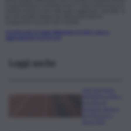
tra gli attentatori e la bimba ferita. E’ stata rintracciata ed è
risultata rubata la moto sulla quale viaggiavano i due killer: la
piccola sarebbe dunque una vittima innocente di
un’apparente resa dei conti criminale.
Iscriviti gratis al canale WhatsApp di QdS.it, news e
aggiornamenti CLICCA QUI
Leggi anche
Lutto nel mondo
dell’atletica: addio a
Livio Berruti,
campione olimpico
dei 200 metri a
Roma 1960