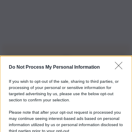
Do Not Process My Personal Information
Iscriviti alla nostra Newsletter
If you wish to opt-out of the sale, sharing to third parties, or
Iscriviti alla nostra newsletter per non perdere le ultime
processing of your personal or sensitive information for
novità
targeted advertising by us, please use the below opt-out
section to confirm your selection.
Iscriviti Ora
Please note that after your opt-out request is processed you
may continue seeing interest-based ads based on personal
information utilized by us or personal information disclosed to
third parties prior to your opt-out.