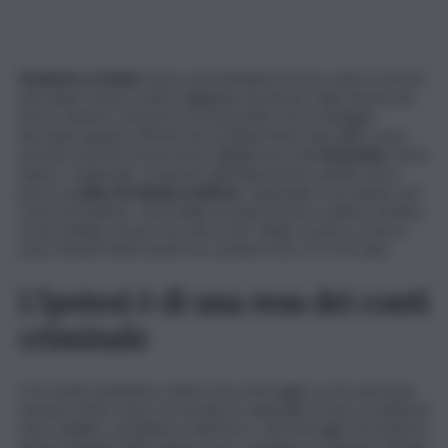
Dramma a Londra
, dove una bambina di nove anni è in fin di
vita dopo essere stata raggiunta da alcuni colpi d’arma da
fuoco mentre cenava in un ristorante con la famiglia.
Secondo quanto riferito da Scotland Yard, due killer sono
arrivati a bordo di una moto all’ingresso del
ristorante
, dove
hanno cominciato a sparare all’impazzata in quello che è
parso un
blitz di stampo mafioso
. L’episodio è accaduto nel
cuore di Dalston, zona della movida di East London: sembra
si sia trattato di una resa dei conti. Nello scontro a fuoco
sono rimasti feriti anche tre uomini di 26, 37 e 42 anni.
L’ipotesi è di una resa dei conti
criminale
I tre feriti sarebbero stati il vero bersaglio Le tre persone
rimaste ferite sono ricoverate in ospedale: le loro condizioni
sono stabili e sarebbero stati loro i veri bersagli. Secondo le
prime indagini della polizia, non ci sarebbe un legame diretto