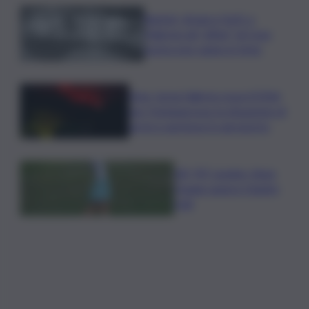
Racket, droga e furti: a
Palermo gli “affari” di Cosa
nostra non vanno in ferie
Etna, torna l’allerta rossa VONA
per Fontanarossa: la situazione di
arrivi e partenze in aeroporto
Glf, PIF London, Anna
Huang supera Charley
Hull