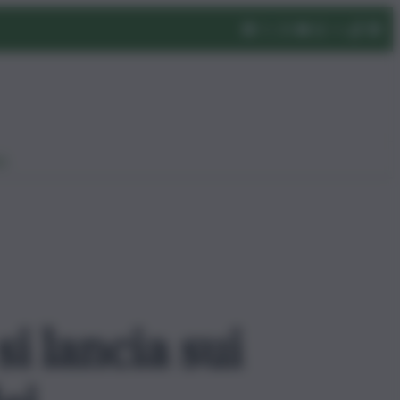
eo
i lancia sui