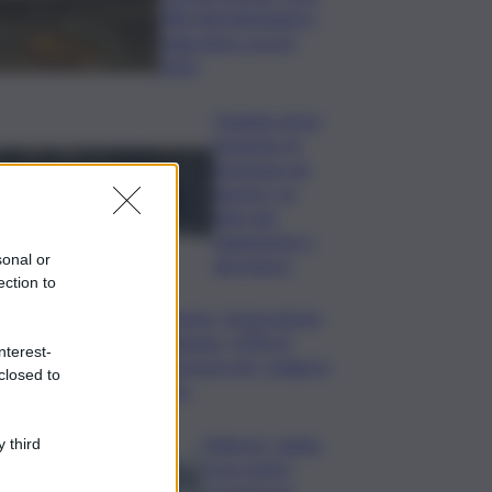
280 nidi individuati in
Italia dopo record
2025
Quando arriva
l’assegno di
inclusione ad
agosto? Le
date del
pagamento e
sonal or
dei rinnovi
ection to
Turismo, Osservatorio
Telepass: +20% di
nterest-
interesse per i viaggi in
closed to
auto
Palermo, rapina
 third
in un centro
scommesse: