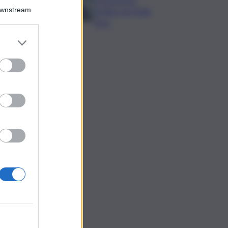
Downstream
bottino da 5mila
euro