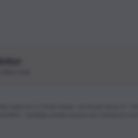
letter
le ultime novità
26 | Ediservice s.r.l. 95126 Catania – Via Principe Nicola, 22 – P
3210875 – Quotidiano di Sicilia usufruisce dei contributi di cui al