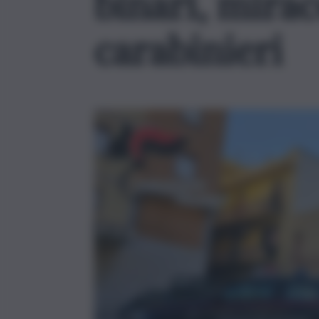
binari, mirac
carabinieri