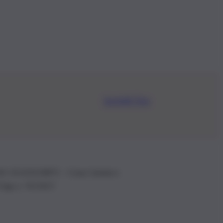
Iscriviti Ora
.IVA: 01153210875 – Cciaa Catania n.
 D.lgs n. 70/2017