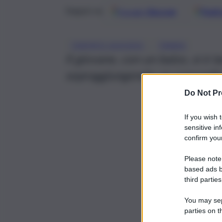
Google
Discover
Fonti 
Seguici su
, 
TENTATO SUICIDIO
TRABIA
Il giovane, con un balzo, si è 
sopraggiungendo un convoglio
Do Not Pr
If you wish 
sensitive in
confirm your
Please note
based ads b
third parties
You may sepa
parties on t