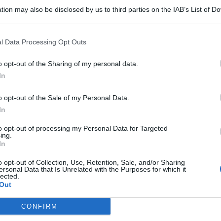
tion may also be disclosed by us to third parties on the IAB’s List of 
 that may further disclose it to other third parties.
i grande apprensione per un giovane che sotto lo sguardo
lla
Stazione Ferroviaria di Trabia
, si è repentinamente
l Data Processing Opt Outs
amente, il tempestivo intervento di una pattuglia di
nel pattugliamento del territorio, ha evitato tragiche
o opt-out of the Sharing of my personal data.
In
zzo voleva farla finita
o opt-out of the Sale of my Personal Data.
In
le
il ragazzo aveva rivelato la volontà di farla finita
, sono
to opt-out of processing my Personal Data for Targeted
ori in transito. Alla vista dei militari, però, il giovane, con un
ing.
va sopraggiungendo un convoglio ferroviario. I militari
In
va fuori servizio
, senza pensarci due volte, lo hanno seguito
istava qualche centinaio di metri, sono riusciti a vincere la
o opt-out of Collection, Use, Retention, Sale, and/or Sharing
lla banchina dello scalo ferroviario. Il ragazzo,
ersonal Data that Is Unrelated with the Purposes for which it
lected.
anitari intervenuti.
Out
t, news e aggiornamenti CLICCA QUI
CONFIRM