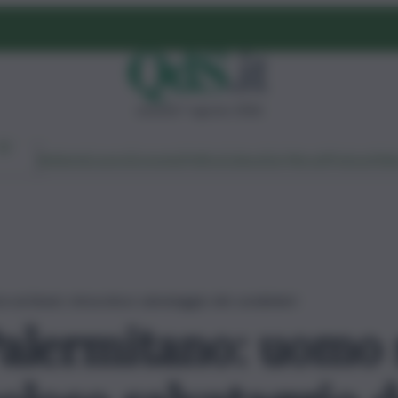
venerdì 7 agosto 2026
Ambiente
Lavoro
Economia
Politica
Cultura
Dai Mercati
Podcast
Vid
 sui binari, miracoloso salvataggio dei carabinieri
alermitano: uomo s