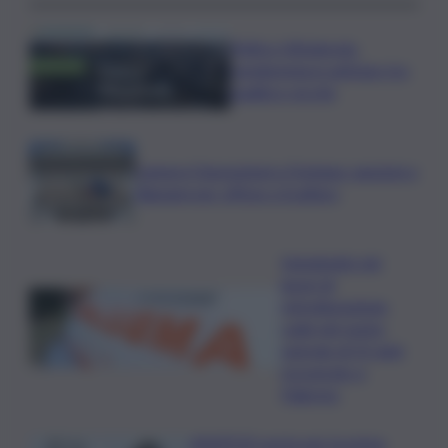
Trittico Vitivinicolo:
vendemmia in anticipo tra
qualità e siccità
Camera,Opposizioni a Fontana: sanzioni a
Bignami per offese a Scalfaro
Impegnato nei
lavori di
ristrutturazione,
cade nel vuoto:
operaio di 52 anni
ricoverato a
Palermo
ASSIPOD porta per la prima