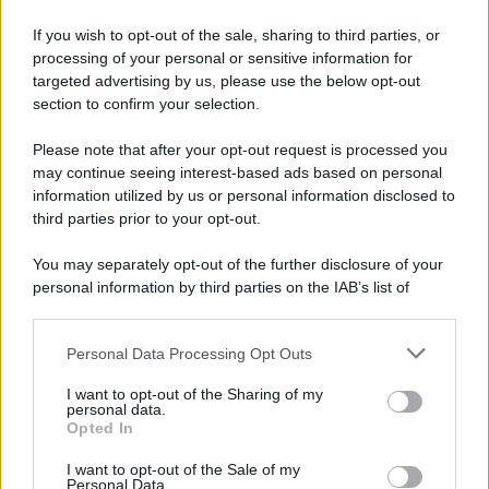
Iscriviti alla nostra Newsletter
If you wish to opt-out of the sale, sharing to third parties, or
Iscriviti alla nostra newsletter per non perdere le ultime
processing of your personal or sensitive information for
novità
targeted advertising by us, please use the below opt-out
section to confirm your selection.
Iscriviti Ora
Please note that after your opt-out request is processed you
may continue seeing interest-based ads based on personal
information utilized by us or personal information disclosed to
third parties prior to your opt-out.
You may separately opt-out of the further disclosure of your
personal information by third parties on the IAB’s list of
© 2026 | Ediservice s.r.l. 95126 Catania – Via Principe
downstream participants.
Nicola, 22 – P.IVA: 01153210875 – Cciaa Catania n.
Personal Data Processing Opt Outs
This information may also be disclosed by us to third parties
01153210875 – Quotidiano di Sicilia usufruisce dei
on the IAB’s List of Downstream Participants that may further
contributi di cui al D.lgs n. 70/2017
I want to opt-out of the Sharing of my
disclose it to other third parties.
personal data.
Opted In
I want to opt-out of the Sale of my
Personal Data.
Chi Siamo