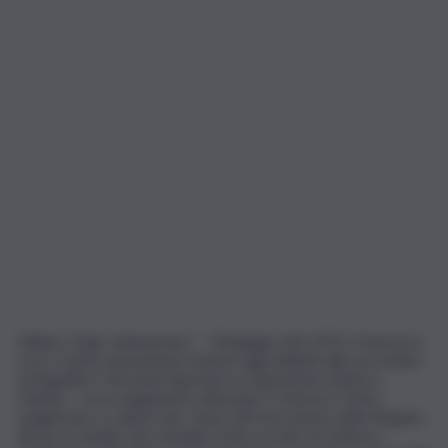
Milano, 8 giu. (askanews) – “L’8 giugno del 1976, Francesco
Coco veniva assassinato insieme agli addetti alla sua tutela –
il brigadiere Giovanni Saponara e l’appuntato Antioco
Deiana – in un sanguinario attentato a Genova. Primo
magistrato a cadere per mano del terrorismo delle Brigate
Rosse, in quello che sarebbe stato un atto di violenza