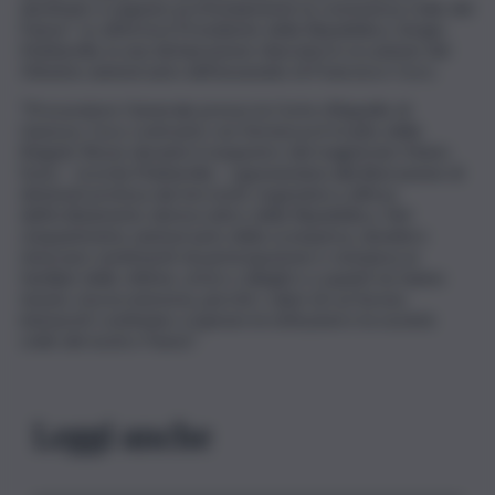
destinato a segnare profondamente la convivenza civile del
Paese”. Lo afferma il Presidente della Repubblica, Sergio
Mattarella, in una dichiarazione rilasciata in occasione del
50esimo anniversario dell’assassinio di Francesco Coco.
“Procuratore Generale presso la Corte d’Appello di
Genova, Coco contrastò con fermezza il ricatto delle
Brigate Rosse durante il sequestro del magistrato Mario
Sossi – ricorda Mattarella – opponendosi alla liberazione di
detenuti pretesa dai terroristi, ergendosi a difesa
dell’ordinamento democratico della Repubblica. Nel
cinquantesimo anniversario della scomparsa, desidero
rinnovare sentimenti di partecipazione e vicinanza ai
familiari delle vittime, ai loro colleghi e a quanti ne hanno
tenuto viva la memoria, perché i valori di cui furono
interpreti continuino a ispirare le istituzioni e la società
civile del nostro Paese”.
Leggi anche