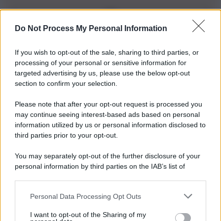
Do Not Process My Personal Information
Iscriviti alla nostra Newsletter
If you wish to opt-out of the sale, sharing to third parties, or
Iscriviti alla nostra newsletter per non perdere le ultime
processing of your personal or sensitive information for
novità
targeted advertising by us, please use the below opt-out
section to confirm your selection.
Iscriviti Ora
Please note that after your opt-out request is processed you
may continue seeing interest-based ads based on personal
information utilized by us or personal information disclosed to
third parties prior to your opt-out.
You may separately opt-out of the further disclosure of your
personal information by third parties on the IAB’s list of
© 2026 | Ediservice s.r.l. 95126 Catania – Via Principe
downstream participants.
Nicola, 22 – P.IVA: 01153210875 – Cciaa Catania n.
Personal Data Processing Opt Outs
This information may also be disclosed by us to third parties
01153210875 – Quotidiano di Sicilia usufruisce dei
on the IAB’s List of Downstream Participants that may further
contributi di cui al D.lgs n. 70/2017
I want to opt-out of the Sharing of my
disclose it to other third parties.