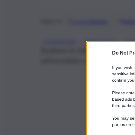
Google
Discover
Fonti 
Seguici su
, 
, 
AGGRESSIONE
FERRAGOSTO
RIP
Scattano le indagini sul terrib
Do Not Pr
sull’accaduto a Torre Archirafi.
If you wish 
sensitive in
confirm your
Please note
based ads b
third parties
You may sepa
parties on t