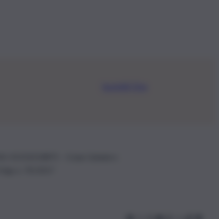
Iscriviti Ora
.IVA: 01153210875 – Cciaa Catania n.
 D.lgs n. 70/2017