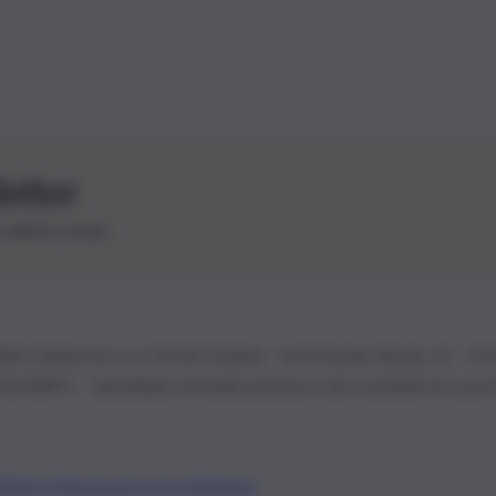
letter
le ultime novità
26 | Ediservice s.r.l. 95126 Catania – Via Principe Nicola, 22 – P
3210875 – Quotidiano di Sicilia usufruisce dei contributi di cui al
Alberto Tregua
Lavora con noi
Gerenza