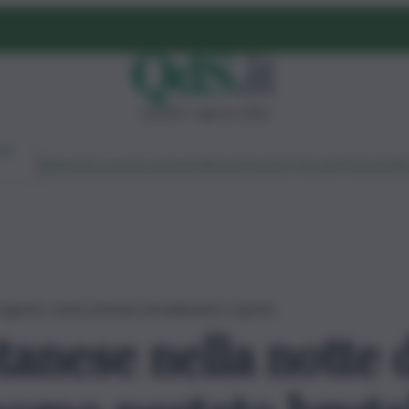
venerdì 7 agosto 2026
Ambiente
Lavoro
Economia
Politica
Cultura
Dai Mercati
Podcast
Vid
rragosto, uomo pestato brutalmente: è grave
anese nella notte 