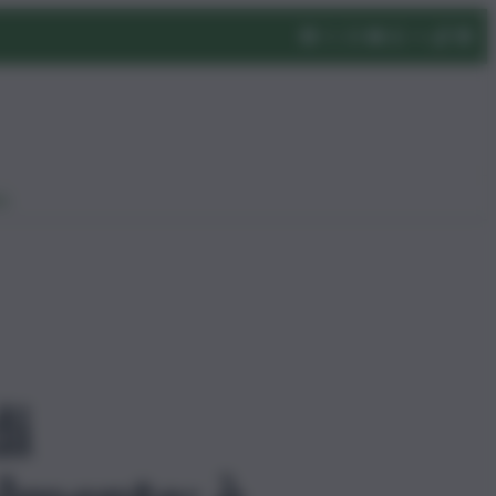
eo
di