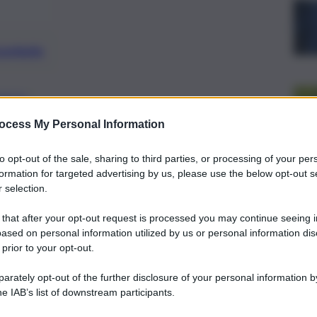
preferite
OSTO
ile episodio: ecco le prime notizie
ocess My Personal Information
to opt-out of the sale, sharing to third parties, or processing of your per
formation for targeted advertising by us, please use the below opt-out s
 selection.
 that after your opt-out request is processed you may continue seeing i
ased on personal information utilized by us or personal information dis
 prior to your opt-out.
rately opt-out of the further disclosure of your personal information by
he IAB’s list of downstream participants.