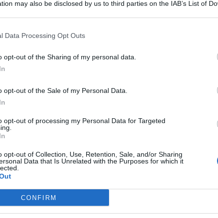
tion may also be disclosed by us to third parties on the IAB’s List of 
 that may further disclose it to other third parties.
l Data Processing Opt Outs
di Catania, dove un
uomo
di circa 55 anni sarebbe stato
o opt-out of the Sharing of my personal data.
o nella notte di Ferragosto. Sono ancora in corso le
In
enza all’
ospedale Garibaldi
di Catania: pare sia in prognosi
o opt-out of the Sale of my Personal Data.
In
stato nella notte di
to opt-out of processing my Personal Data for Targeted
ing.
In
o opt-out of Collection, Use, Retention, Sale, and/or Sharing
ersonal Data that Is Unrelated with the Purposes for which it
erragosto
, visibilmente ubriaco e con evidenti segni di
lected.
Out
 trauma cranico
, presumibilmente dopo un pestaggio dalla
CONFIRM
trasferito prima all’ospedale Sant’Isidoro di Giarre e
nia. Lì si trova ricoverato in gravi condizioni.