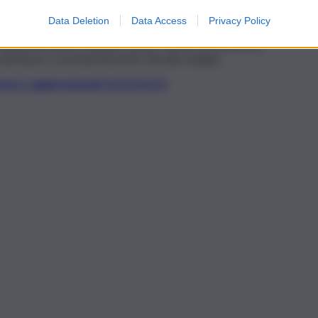
vviato le dovute indagini per ricostruire la dinamica
Data Deletion
Data Access
Privacy Policy
 il 55enne sarebbe vittima di un’
aggressione
. Nessuna idea
 dell’Arma hanno acquisito anche i filmati dei sistemi di
ividuare eventuali elementi utili alle indagini.
t, news e aggiornamenti CLICCA QUI