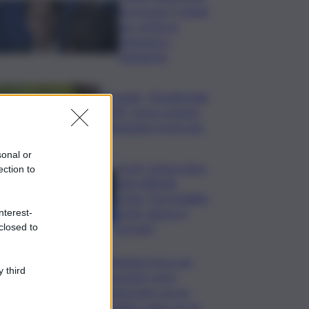
ha trovato 5 minuti
per verità su
Delmastro-
Santanchè
Bevande, “BrauBeviale
2026”: nuovi consumi
ridisegnano il mercato
sonal or
Covid, Campo largo
ection to
unito difende
Conte: “ha ristabilito
verità, destra si
nterest-
arrenda”
closed to
Chiedono l’ora a un
 third
passante, poi lo
minacciano con un
coltello: panico in via