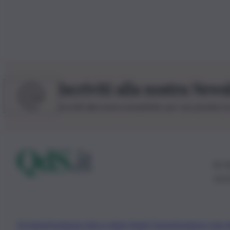
Iscriviti alla nostra News
Iscriviti alla nostra newsletter per non perdere 
© 20
0115
Chi Siamo
Fondazione Etica e Valori Marilù Tregua
Fondatore Carlo 