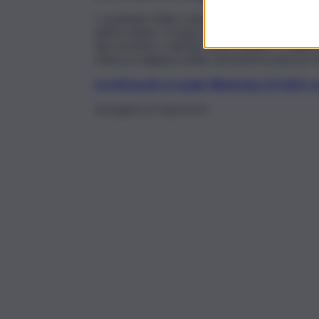
I carabinieri della compagnia di Giarre hanno a
dell’accaduto. In base alle prime indiscrezioni,
del movente o del/dei responsabile/i. I militari
videosorveglianza della zona interessata per ind
Iscriviti gratis al canale WhatsApp di QdS.i
Immagine di repertorio