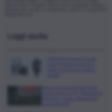
tutta la nostra comunità.” Recita così il comunicato di lutto e
vicinanza del comune di Campofranco dopo la scomparsa di
Angelo Buscemi.
Leggi anche
ASSIPOD porta per la prima
volta “Podcast in Circolo” in
Sicilia: focus su Pino Puglisi e
legalità
L’Etna e la nuova eruzione estiva.
Corsaro (Ingv) al QdS: “Situazione in
evoluzione, nessun collegamento
con lo Stromboli”