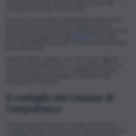
dopo il vasto incendio scoppiato sabato scorso nelle
campagne in contrada “Pesce di mare”.
Buscemi è stato trovato in condizioni gravi all’arrivo dei
soccorsi e le sue condizioni sono peggiorate fino al
decesso. Il 64enne aveva tentato di spegnere il rogo ma è
stato purtroppo inghiottito dalle
fiamme
. Necessario
l’intervento dell’elisoccorso per recuperare l’uomo durante
le fasi dell’incendio.
Lanciato l’allarme, sul posto sono intervenuti i Vigili del
fuoco ed il personale medico. Le cause dell’incendio non
sono ancora chiare. La procura di Agrigento ha aperto
un’inchiesta affidando le indagini ai carabinieri della
Compagnia di Cammarata.
Il cordoglio del Comune di
Campofranco
“L’amministrazione comunale si stringe al dolore ed al
cordoglio della fam. Buscemi per la tragica scomparsa del
concittadino Angelo. Un dolore immenso che ha colpito