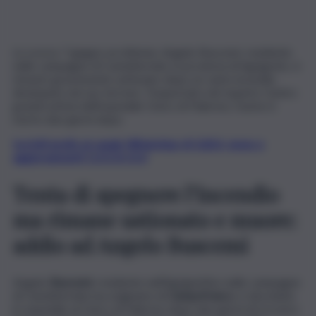
Lo scorso 7 giugno un 64enne, Angelo Buscemi, residente
nelle campagne di Casteltermini, in provincia di Agrigento, è
rimasto gravemente ustionato dopo un vasto incendio
divampato nel suo terreno. Trasportato nel reparto Centro
grandi ustioni dell’ospedale Civico di Palermo, l’uomo è
morto due giorni dopo.
Iscriviti gratis al canale WhatsApp di QdS.it, news e
aggiornamenti CLICCA QUI
Tenta di spegnere l’incendio
ma rimane ustionato e muore:
addio ad Angelo Buscemi
Angelo
Buscemi
, residente nell’Agrigentino nelle campagne
di Casteltermini ma originario di
Campofranco
, è deceduto
in ospedale al Civico di Palermo dopo due giorni di ricovero