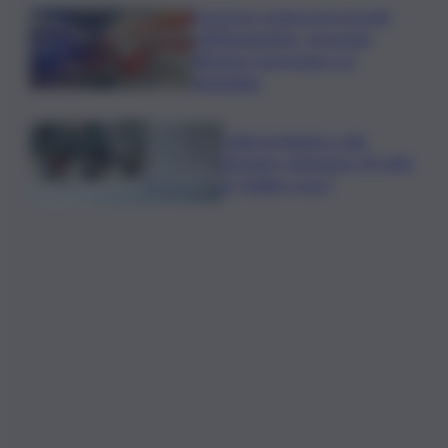
Sorpreso a innescare incendi
nell’Agrigentino, arrestato
86enne: il piromane è ai
domiciliari
Caldo in leggero calo:
domani e domenica 19 città
in “bollino rosso”