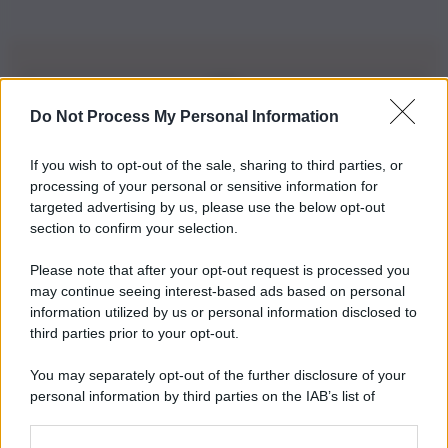
Do Not Process My Personal Information
Iscriviti alla nostra Newsletter
If you wish to opt-out of the sale, sharing to third parties, or
Iscriviti alla nostra newsletter per non perdere le ultime
processing of your personal or sensitive information for
novità
targeted advertising by us, please use the below opt-out
section to confirm your selection.
Iscriviti Ora
Please note that after your opt-out request is processed you
may continue seeing interest-based ads based on personal
information utilized by us or personal information disclosed to
third parties prior to your opt-out.
You may separately opt-out of the further disclosure of your
personal information by third parties on the IAB’s list of
© 2026 | Ediservice s.r.l. 95126 Catania – Via Principe
downstream participants.
Nicola, 22 – P.IVA: 01153210875 – Cciaa Catania n.