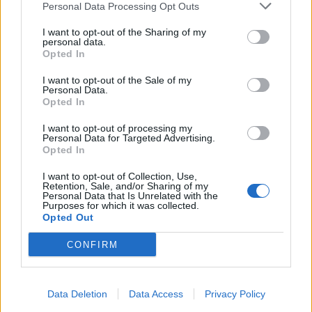
Personal Data Processing Opt Outs
This information may also be disclosed by us to third parties
01153210875 – Quotidiano di Sicilia usufruisce dei
on the IAB’s List of Downstream Participants that may further
contributi di cui al D.lgs n. 70/2017
I want to opt-out of the Sharing of my
disclose it to other third parties.
personal data.
Opted In
I want to opt-out of the Sale of my
Personal Data.
Chi Siamo
Opted In
Fondazione Etica e Valori Marilù Tregua
Fondatore Carlo Alberto Tregua
Lavora con noi
I want to opt-out of processing my
Personal Data for Targeted Advertising.
Gerenza
Opted In
I want to opt-out of Collection, Use,
Retention, Sale, and/or Sharing of my
Personal Data that Is Unrelated with the
Purposes for which it was collected.
Opted Out
Scarica l’app
CONFIRM
Privacy Policy
Preferenze Privacy
Data Deletion
Data Access
Privacy Policy