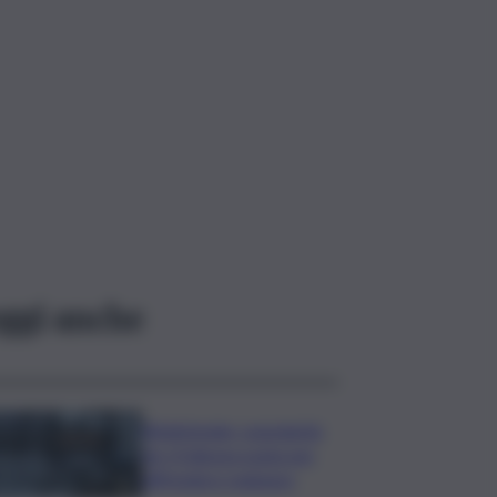
ggi anche
Bitdefender: popolarità
de L’Odissea usata per
diffondere malware