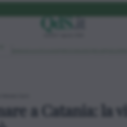
venerdì 7 agosto 2026
Ambiente
Lavoro
Economia
Politica
Cultura
Dai Mercati
Podcast
Vid
a è Simone Currò
are a Catania: la v