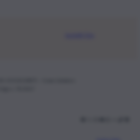
Iscriviti Ora
.IVA: 01153210875 – Cciaa Catania n.
 D.lgs n. 70/2017
Scarica l’app