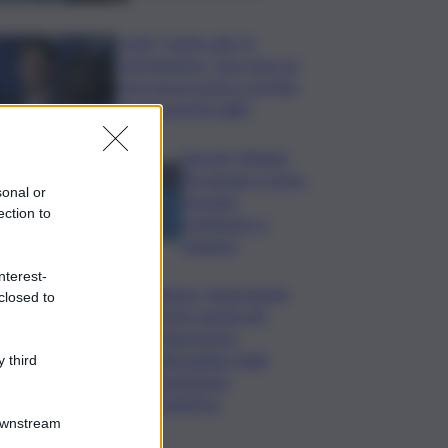
Covid, ‘Conte-day’ in
commissione: “non sono un
eroe ma un uomo corretto,
non troverete nulla”
Guccini, Meloni:
l’ho amato e mi ha
sonal or
formato,
ection to
continuerò a
cantarlo
nterest-
Palermo, l’operazione
closed to
Varchi è anche nel
Sottogoverno:
D’Alessandro nella
 third
commissione
Urbanistica
Downstream