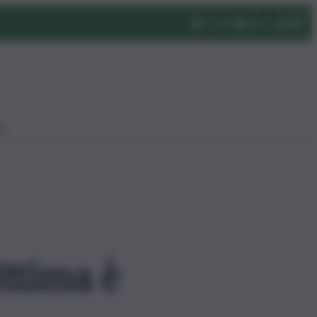
eo
ittima è