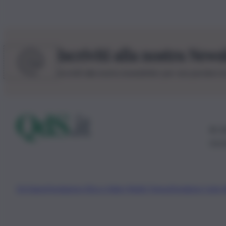
Iscriviti alla nostra News
Iscriviti alla nostra newsletter per non perdere 
© 20
0115
Chi Siamo
Fondazione Etica e Valori Marilù Tregua
Fondatore Carlo 