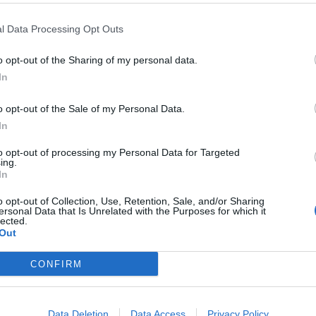
riggio di ieri nello specchio d’acqua sottostante
piazza
l Data Processing Opt Outs
. La vittima è
Simone Currò
, 19 anni, residente in città. La
cessive al ritrovamento del corpo, avvenuto grazie
o opt-out of the Sharing of my personal data.
e si trovava in quella zona per trascorrere qualche ora in
In
pallone prima del drammatico epilogo.
o opt-out of the Sale of my Personal Data.
 resta da chiarire la causa
In
to opt-out of processing my Personal Data for Targeted
ing.
In
e lanciato in acqua volontariamente probabilmente per
iò che rimane ancora da chiarire è perché quel tuffo si sia
o opt-out of Collection, Use, Retention, Sale, and/or Sharing
i, non è più riemerso, il suo corpo è stato recuperato senza
ersonal Data that Is Unrelated with the Purposes for which it
lected.
Out
 strada quella di un trauma causato da un impatto con uno
 un improvviso malore. Al momento, il corpo di Simone
CONFIRM
nizzaro e si sta decidendo se procedere o meno con
Data Deletion
Data Access
Privacy Policy