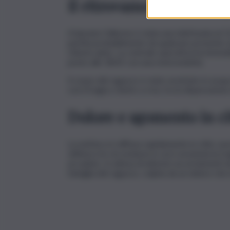
Il ritrovamento del corp
A lanciare l’allarme è stata una telefonata al
partita probabilmente da qualcuno presente 
chiesto aiuto. La centrale operativa ha immedi
posto alle 18:45 con una motovedetta.
Il corpo del ragazzo è stato avvistato in acq
con il tragico rientro a riva, tra la disperazio
Dolore e sgomento in ci
La notizia si è diffusa rapidamente in città,
vittima e le circostanze in cui è avvenuta la t
accaduto. In attesa di ulteriori accertamenti da
famiglia del ragazzo, colpita da un dolore che