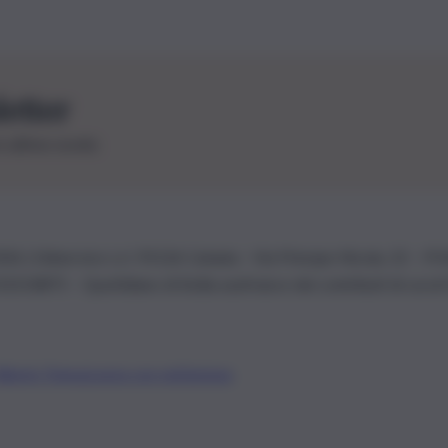
letter
le ultime novità
26 | Ediservice s.r.l. 95126 Catania – Via Principe Nicola, 22 – P
3210875 – Quotidiano di Sicilia usufruisce dei contributi di cui al
Alberto Tregua
Lavora con noi
Gerenza