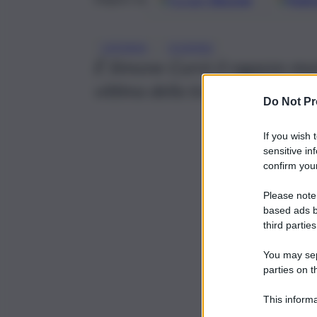
, 
CATANIA
OGNINA
È Simone Currò il ragazzo mort
vittima della tragedia sotto p
Do Not Pr
If you wish 
sensitive in
confirm your
Please note
based ads b
third parties
You may sepa
parties on t
This informa
Participants