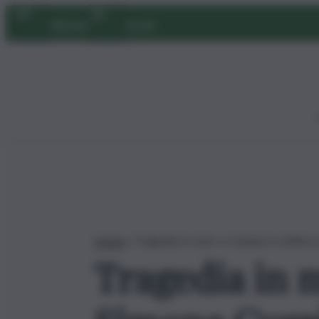
Vai
Abbonati
Accedi
al
contenuto
Home
»
Tragedia in mare a Catania: la vittim
Tragedia in m