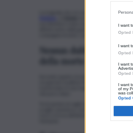
La tragedia che si è consumata nel tardo pome
Persona
Nettuno
, a
Catania
, ha ora un volto e un nome
sua identità è stata confermata nelle ore suc
I want t
all’intervento della guardia costiera. Il giovan
Opted 
compagnia di amici, con cui stava giocando a 
I want t
Nessun dubbio sul gesto,
Opted 
della morte
I want 
Advertis
Opted 
Secondo quanto ricostruito, Simone si sarebb
recuperare il pallone finito in mare. Tuttavia c
I want t
trasformato in una tragedia. Il giovane, infatt
of my P
was col
vita poco dopo.
Opted 
Tra le ipotesi al vaglio degli inquirenti, si fa
scoglio sommerso, ma non si esclude nemmeno
Currò si trova all’obitorio dell’ospedale Can
l’autopsia.