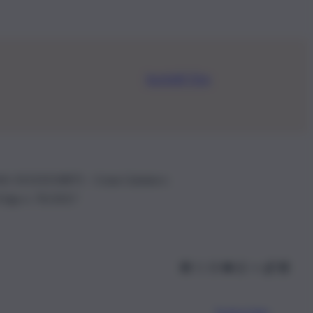
Iscriviti Ora
.IVA: 01153210875 – Cciaa Catania n.
 D.lgs n. 70/2017
Scarica l’app