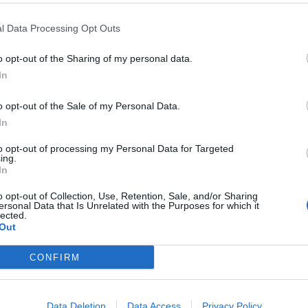
ermitano
. È successo a Monreale, dove
ha perso la vita
l Data Processing Opt Outs
avorando sul tetto di una villetta
in via Regione Siciliana.
alcune lamiere quando avrebbe perso l’equilibrio
,
ndo è stato lanciato l’allarme, sul posto sono arrivati i
o opt-out of the Sharing of my personal data.
ento di prevenzione dell’Asp di Palermo.
In
ianimarlo: partono le indagini
o opt-out of the Sale of my Personal Data.
In
che i sanitari del 118 che hanno tentato di rianimare l’uomo
,
to opt-out of processing my Personal Data for Targeted
e non è rimasto che accertare il decesso.
I militari hanno
ing.
la dinamica dell’incidente,
in corso anche tutti gli
In
o degli standard di sicurezza.
o opt-out of Collection, Use, Retention, Sale, and/or Sharing
ta sul posto dal medico legale,
poi la salma dell’operaio è
ersonal Data that Is Unrelated with the Purposes for which it
lected.
clinico, dove sarà eseguita l’autopsia.
Out
t, news e aggiornamenti CLICCA QUI
CONFIRM
Data Deletion
Data Access
Privacy Policy