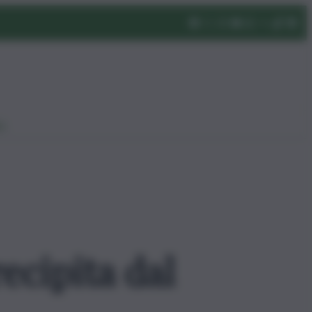
eo
ecipita dal