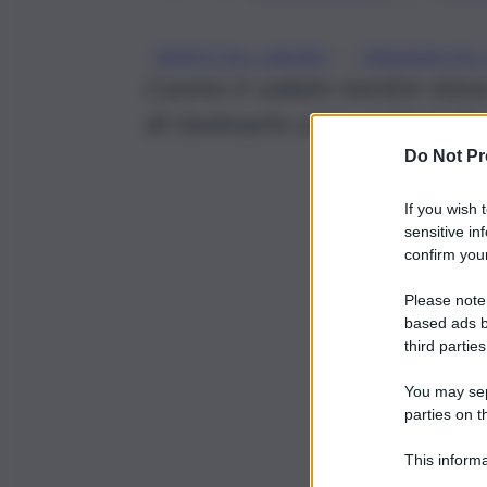
, 
MORTE SUL LAVORO
TRAGEDIA SUL
L’uomo è caduto mentre stava la
di rianimarlo con i sanitari c
Do Not Pr
If you wish 
sensitive in
confirm your
Please note
based ads b
third parties
You may sepa
parties on t
This informa
Participants