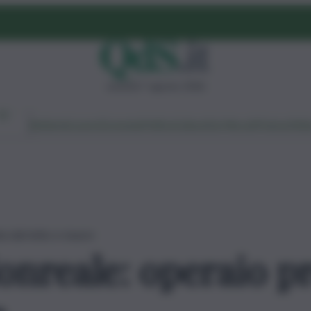
venerdì 7 agosto 2026
Ambiente
Lavoro
Economia
Politica
Cultura
Dai Mercati
Podcast
Vid
ta dal tetto e muore
nreale: operaio pr