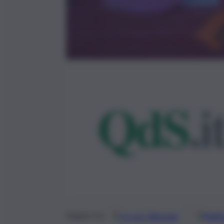
Google
Discover
Fonti 
Seguici su