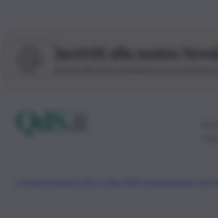
Iscriviti alla nostra News
Iscriviti alla nostra newsletter per non perdere 
© 20
0115
Chi Siamo
Fondazione Etica e Valori Marilù Tregua
Fondatore Carlo 