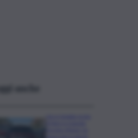
ggi anche
Lite in famiglia rischia
di finire in tragedia:
fermato 69enne, ha
minacciato la nipote