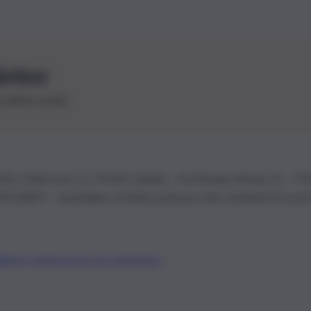
letter
le ultime novità
26 | Ediservice s.r.l. 95126 Catania – Via Principe Nicola, 22 – P
3210875 – Quotidiano di Sicilia usufruisce dei contributi di cui al
Alberto Tregua
Lavora con noi
Gerenza