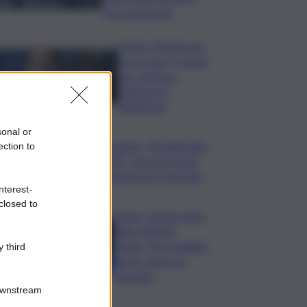
con una pistola
Conte: Meloni non
ha trovato 5 minuti
per verità su
Delmastro-
Santanchè
sonal or
Bevande, “BrauBeviale
ection to
2026”: nuovi consumi
ridisegnano il mercato
nterest-
closed to
Covid, Campo largo
unito difende
Conte: “ha ristabilito
 third
verità, destra si
arrenda”
Downstream