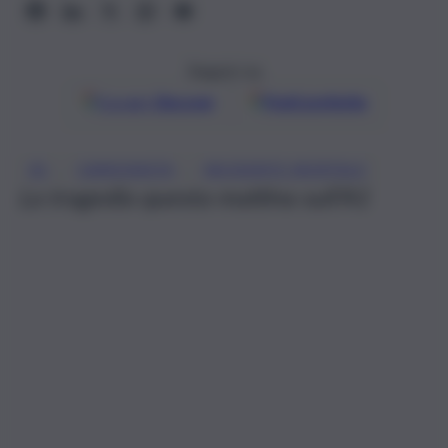
Seguici su
Google
Discover
Fonti preferite
, 
, 
A1
CAMIONISTA
INCIDENTE MORTALE
La tragedia questa mattina sull’A1