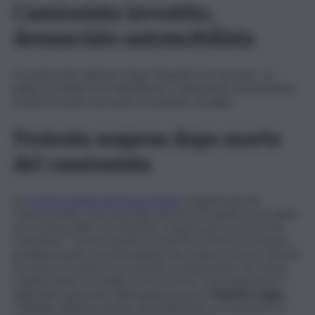
Camionista investito,
denunciato automobilista
Il conducente dell’auto dopo l’impatto si è fermato. La
polizia stradale lo ha identificato e denunciato al momento:
rischia di essere accusato di omicidio stradale.
Protesta sospesa dopo morte
del camionista
La
protesta degli autotrasportatori
, organizzata da
Trasportounito, per il periodo dal 20 al 25 aprile, è poi finita
poco prima delle 5 di stanotte, sospesa per la morte del
camionista. “A mezzanotte era partito il fermo, si stavano
predisponendo i presidi quando una vettura a forte velocità
nei pressi di Caserta ha travolto un padroncino che stava
organizzando il presidio e che è morto”, Ad annunciarlo il
segretario generale dell’organizzazione,
Maurizio Longo
.
“Dall’alba abbiamo iniziato gradualmente a sospendere il