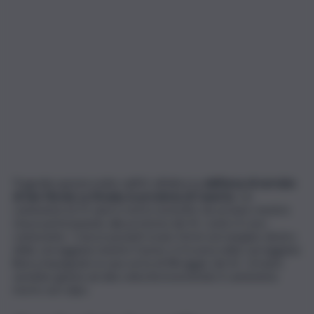
Tragedia questa notte sull’A1 all’altezza
dell’area di servizio
di San Nicola La Strada, in provincia di Caserta
. Un
camionista di 55 anni è morto investito da un’auto mentre
stava partecipando alla protesta dei tir contro il caro
carburante. I mezzi pesanti erano fermi sul margine destro
della carreggiata mentre l’uomo si trovava nella carreggiata
libera impegnato in una sorta di filtraggio dei tir. Un’auto
sarebbe giunta ad alta velocità investendo il camionista
morto sul colpo.