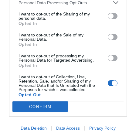
Personal Data Processing Opt Outs
This information may also be disclosed by us to third parties
01153210875 – Quotidiano di Sicilia usufruisce dei
on the IAB’s List of Downstream Participants that may further
contributi di cui al D.lgs n. 70/2017
I want to opt-out of the Sharing of my
disclose it to other third parties.
personal data.
Opted In
I want to opt-out of the Sale of my
Personal Data.
Chi Siamo
Opted In
Fondazione Etica e Valori Marilù Tregua
Fondatore Carlo Alberto Tregua
Lavora con noi
I want to opt-out of processing my
Personal Data for Targeted Advertising.
Gerenza
Opted In
I want to opt-out of Collection, Use,
Retention, Sale, and/or Sharing of my
Personal Data that Is Unrelated with the
Purposes for which it was collected.
Opted Out
Scarica l’app
CONFIRM
Privacy Policy
Preferenze Privacy
Data Deletion
Data Access
Privacy Policy