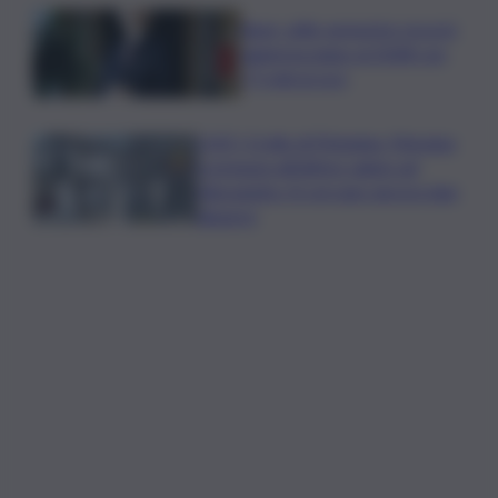
Bper: utile semestre record,
aggiorna piano al 2028 con
7,5 mld ai soci
LIVE | Crollo di Pistunina, Messina
si prepara all’ultimo saluto ad
Alessandra. Si cercano ancora due
dispersi