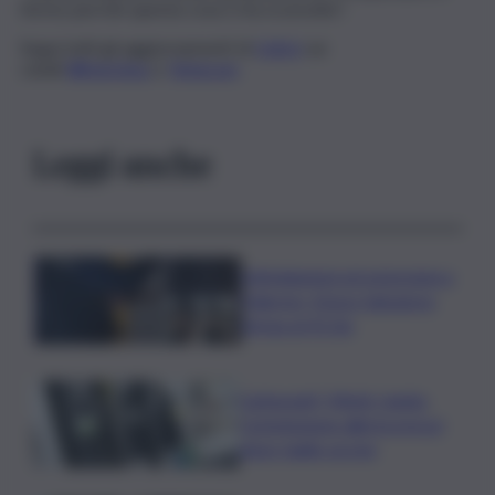
fermo perchè questa cosa ci ha sconvolto”.
Segui tutti gli aggiornamenti di
QdS.it
sui
canali
WhatsApp
e
Telegram
Leggi anche
Intimidazioni ed estorsioni a
Palermo, il boss Salvatore
Verga al 41 bis
Carburanti, Mimit: riunita
Commissione allerta prezzi
dopo taglio accise