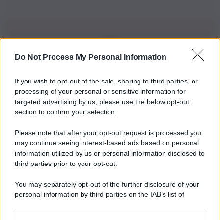
Do Not Process My Personal Information
Iscriviti alla nostra Newsletter
If you wish to opt-out of the sale, sharing to third parties, or
Iscriviti alla nostra newsletter per non perdere le ultime
processing of your personal or sensitive information for
novità
targeted advertising by us, please use the below opt-out
section to confirm your selection.
Iscriviti Ora
Please note that after your opt-out request is processed you
may continue seeing interest-based ads based on personal
information utilized by us or personal information disclosed to
third parties prior to your opt-out.
You may separately opt-out of the further disclosure of your
personal information by third parties on the IAB’s list of
© 2026 | Ediservice s.r.l. 95126 Catania – Via Principe
downstream participants.
Nicola, 22 – P.IVA: 01153210875 – Cciaa Catania n.