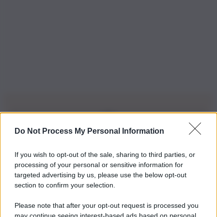
Do Not Process My Personal Information
Iscriviti alla nostra Newsletter
If you wish to opt-out of the sale, sharing to third parties, or
Iscriviti alla nostra newsletter per non perdere le ultime
processing of your personal or sensitive information for
novità
targeted advertising by us, please use the below opt-out
section to confirm your selection.
Iscriviti Ora
Please note that after your opt-out request is processed you
may continue seeing interest-based ads based on personal