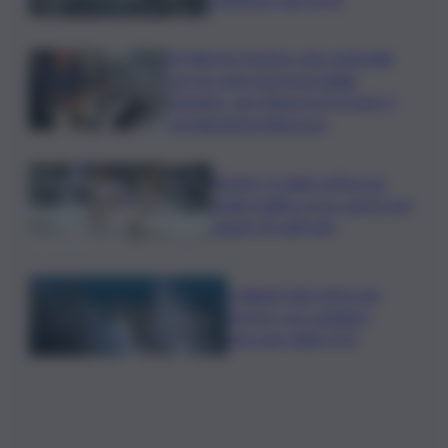
A Palermo il primo volo nazionale
con un cane di grossa taglia:
Geppino, uno Sharpei di 13 anni, il
protagonista indiscusso
Meteo, il caldo soffoca la
Sicilia: bollino rosso anche per
lunedì 10 sull’Isola
Il digital twin entra nei
boschi: così cambia il
mercato della CO2