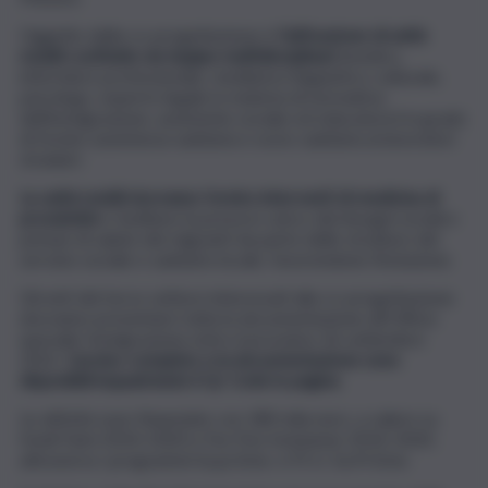
Oggetto della co-progettazione è
l’attivazione di unità
mobili costituite da équipe multidisciplinari
(medico,
infermiere professionale, mediatore linguistico-culturale,
psicologo, esperto legale in materia di normativa
dell’immigrazione, assistente sociale ed educatore) in grado
di fornire assistenza sanitaria e socio-sanitaria ai lavoratori
stranieri.
Le unità mobili dovranno fornire interventi di medicina di
prossimità
e facilitare la presa in carico dei bisogni sociali e
primari di salute dei migranti da parte delle strutture del
servizio sociale e sanitario locale, favorendone l’inclusione.
Gli enti del terzo settore interessati alla co-progettazione
dovranno presentare tutta la documentazione all’Ufficio
speciale Immigrazione entro il prossimo 26 settembre
2022.
L’avviso completo e la documentazione sono
disponibili inquadrando il Qr Code in pagina
.
Le attività sono finanziate con 180 mila euro, a valere su
fondi Fami 2014-2020 e Fse Pon Inclusione 2014-2020,
attraverso i programmi Su.pr.Eme. e P.I.U. Su.Pr.Eme.