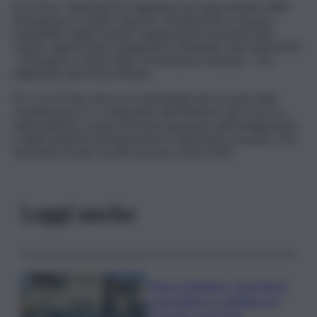
Su.Pr.Eme. Italia (Sud Protagonista nel superamento delle
Emergenze in ambito di grave sfruttamento e di gravi
marginalità degli stranieri regolarmente presenti nelle
cinque regioni meno sviluppate) è finanziato dai fondi AMIF
– Emergency Funds della Commissione Europea – DG
Migration and Home Affairs.
P.I.U. Su.Pr.Eme. (Percorsi individualizzati di uscita dallo
sfruttamento) è co-finanziato dal Ministero del Lavoro e
delle politiche sociali, Direzione generale dell’Immigrazione
e delle politiche di integrazione e dall’Unione Europea, Pon
Inclusione Fondo sociale europeo 2014-2020.
Leggi anche
Paura a Raddusa, rissa finisce
a martellate e coltellate nel
Catanese: due feriti