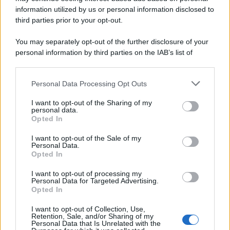
information utilized by us or personal information disclosed to
third parties prior to your opt-out.
You may separately opt-out of the further disclosure of your
personal information by third parties on the IAB’s list of
© 2026 | Ediservice s.r.l. 95126 Catania – Via Principe
downstream participants.
Nicola, 22 – P.IVA: 01153210875 – Cciaa Catania n.
Personal Data Processing Opt Outs
This information may also be disclosed by us to third parties
01153210875 – Quotidiano di Sicilia usufruisce dei
on the IAB’s List of Downstream Participants that may further
contributi di cui al D.lgs n. 70/2017
I want to opt-out of the Sharing of my
disclose it to other third parties.
personal data.
Opted In
I want to opt-out of the Sale of my
Personal Data.
Chi Siamo
Opted In
Fondazione Etica e Valori Marilù Tregua
Fondatore Carlo Alberto Tregua
Lavora con noi
I want to opt-out of processing my
Personal Data for Targeted Advertising.
Gerenza
Opted In
I want to opt-out of Collection, Use,
Retention, Sale, and/or Sharing of my
Personal Data that Is Unrelated with the