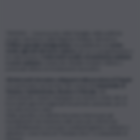
TRAPANI – L’assessorato della Famiglia, delle politiche
sociali e del lavoro della Regione Siciliana, attraverso
l’Ufficio speciale Immigrazione
, ha pubblicato un
avviso
rivolto agli enti del terzo settore
, per la co-progettazione e
la realizzazione di
interventi sociali e di assistenza sanitaria
e socio-sanitaria
a tutela dei cittadini stranieri vittime o
potenziali vittime di sfruttamento lavorativo.
Gli interventi dovranno svilupparsi nella provincia di Trapani
e in particolare nei territori dei comuni di
Campobello di
Mazara, Castelvetrano, Alcamo e Marsala
, che
storicamente vedono impiegato un numero molto alto di
braccianti agricoli stagionali nel periodo autunnale, per la
raccolta di uva e olive.
Nello specifico, le attività dovranno interessare gli
insediamenti che insistono nelle aree più critiche per
sovraffollamento e precarie condizioni igienico-sanitarie e
abitative, come l’area di “Fontane d’oro” a Campobello di
Mazara.