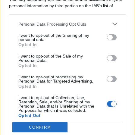
personal information by third parties on the IAB’s list of
© 2026 | Ediservice s.r.l. 95126 Catania – Via Principe
downstream participants.
Nicola, 22 – P.IVA: 01153210875 – Cciaa Catania n.
Personal Data Processing Opt Outs
This information may also be disclosed by us to third parties
01153210875 – Quotidiano di Sicilia usufruisce dei
on the IAB’s List of Downstream Participants that may further
contributi di cui al D.lgs n. 70/2017
I want to opt-out of the Sharing of my
disclose it to other third parties.
personal data.
Opted In
I want to opt-out of the Sale of my
Personal Data.
Chi Siamo
Opted In
Fondazione Etica e Valori Marilù Tregua
Fondatore Carlo Alberto Tregua
Lavora con noi
I want to opt-out of processing my
Personal Data for Targeted Advertising.
Gerenza
Opted In
I want to opt-out of Collection, Use,
Retention, Sale, and/or Sharing of my
Personal Data that Is Unrelated with the
Purposes for which it was collected.
Opted Out
Scarica l’app
CONFIRM