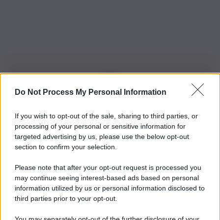
Do Not Process My Personal Information
Iscriviti alla nostra Newsletter
If you wish to opt-out of the sale, sharing to third parties, or
Iscriviti alla nostra newsletter per non perdere le ultime
processing of your personal or sensitive information for
novità
targeted advertising by us, please use the below opt-out
section to confirm your selection.
Iscriviti Ora
Please note that after your opt-out request is processed you
may continue seeing interest-based ads based on personal
information utilized by us or personal information disclosed to
third parties prior to your opt-out.
You may separately opt-out of the further disclosure of your