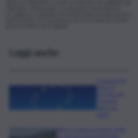
alle forze dell’ordine e a tutte le Istituzioni, che abbiamo già
sollecitato, di intervenire con decisione, potenziando la
sorveglianza e tutelando l’incolumità del personale perché a
questo punto c’è la sensazione che da un momento all’altro
possa accadere una tragedia”.
Leggi anche
Oroscopo del
lunedì, le
previsioni del
10 agosto
segno per
segno
Rifiuti, in Sicilia tra il 2024 e 2025
un calo dei conferimenti nelle