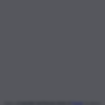
Panico all’
ospedale Sant’Antonio Abate di
Trapani
. Da diversi