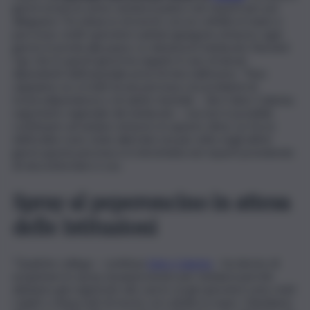
giorni ormai un uomo semina il panico nei reparti per poi
dileguarsi. Tra minacce di morte con un coltello in mano e
percosse, molti operatori sanitari giungono al lavoro ogni
giorno in preda alla paura. Lo denuncia il sindacato Nursind
Cgs che in questi giorni ha seguito il caso di alcuni
dipendenti dell’ospedale presi di mira dall’uomo. “Non
sappiamo se si tratti di una persona con problemi di
tossicodipendenza o di salute mentale – dice Salvo Calamia,
segretario regionale del sindacato – ma non è possibile
continuare ad andare al lavoro in questo clima. Le forze
dell’ordine sono state allertate ma più volte negli ultimi
giorni questa persona si è intrufolata nei reparti prendendo
di mira infermieri e oss.
Spray al peperoncino in attesa
delle Istituzioni
“Qualche collega – continua
Salvo Calamia
– ha deciso di
acquistare lo spray al peperoncino per tutelarsi perchè
abbiamo già registrato dei casi in cui gli operatori sono stati
colpiti o minacciati di morte col coltello in mano. Chiediamo