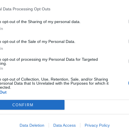
erimento per i trapianti, dove è stato eseguito l’intervento.
l Data Processing Opt Outs
 stata dimessa dalla terapia Intensiva, per proseguire la
a immunosoppressiva.
o opt-out of the Sharing of my personal data.
In
o opt-out of the Sale of my Personal Data.
In
to opt-out of processing my Personal Data for Targeted
ing.
In
o opt-out of Collection, Use, Retention, Sale, and/or Sharing
ersonal Data that Is Unrelated with the Purposes for which it
lected.
Out
CONFIRM
Data Deletion
Data Access
Privacy Policy