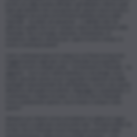
poche ore dalla nomina ufficiale e gli abbiamo chiesto quali
siano gli obiettivi che si propone per questo nuovo incarico.
“Coniugare da un lato la fortissima identità storica della
Triennale – ha detto ad askanews – e dall’altro lato far
affiorare quella che è po’ sempre stata la dimensione della
Triennale, che è un luogo visionario, di intuizione, di
tendenze, indirizzi, decisivi per capire il nostro tempo, la
nostra contemporaneità”.
L’arte contemporanea è il campo in cui Trione ha lavorato
maggiormente negli anni, ma in Triennale la prospettiva
sull’idea di arti si amplia molto. “Certamente la Triennale – ha
aggiunto – ha il cuore nell’architettura e nel design, ma in
fondo riprende anche un po’ la grande tradizione sia delle
botteghe rinascimentali che del Bauhaus, ovvero uno spazio
all’interno del quale le pratiche, i linguaggi si contaminano, si
confondono, si danno la mano. Io vorrei che la Triennale
fosse esattamente questo, ma in fondo è sempre stata
questo”.
Abbiamo poi chiesto al neo presidente se abbia un sogno
da provare a realizzare nei prossimi anni. “Mi piacerebbe da
un lato che la Triennale fosse il luogo più avanzato della
sperimentazione, della ricerca a livello europeo – ci ha