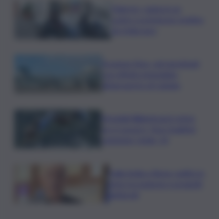
Palermo, rapina in un
centro scommesse: bottino
da 5mila euro
Eruzione Etna, voli ripristinati
con effetto immediato
all’aeroporto di Catania
Mondiali Wakeboard: primo
oro è azzurro, Noa Gualtieri
campione Under 14
Dalla Sicilia a Roma, politici in
ferie tra urgenze e progetti
elettorali