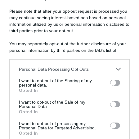
Please note that after your opt-out request is processed you
may continue seeing interest-based ads based on personal
information utilized by us or personal information disclosed to
third parties prior to your opt-out.
You may separately opt-out of the further disclosure of your
personal information by third parties on the IAB’s list of
© 2026 | Ediservice s.r.l. 95126 Catania – Via Principe
downstream participants.
Nicola, 22 – P.IVA: 01153210875 – Cciaa Catania n.
Personal Data Processing Opt Outs
This information may also be disclosed by us to third parties
01153210875 – Quotidiano di Sicilia usufruisce dei
on the IAB’s List of Downstream Participants that may further
contributi di cui al D.lgs n. 70/2017
I want to opt-out of the Sharing of my
disclose it to other third parties.
personal data.
Opted In
I want to opt-out of the Sale of my
Personal Data.
Chi Siamo
Opted In
Fondazione Etica e Valori Marilù Tregua
Fondatore Carlo Alberto Tregua
Lavora con noi
I want to opt-out of processing my
Personal Data for Targeted Advertising.
Gerenza
Opted In