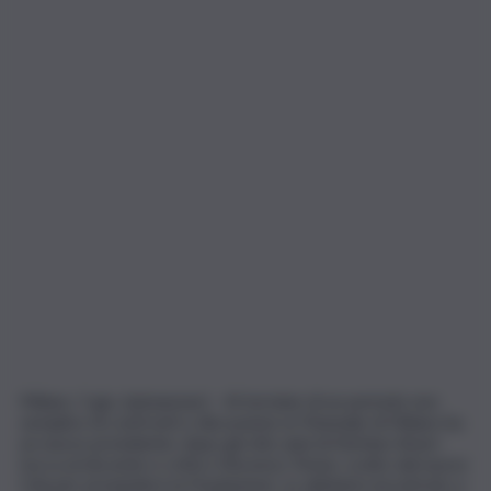
Milano, 5 giu. (askanews) – Al termine di un periodo non
semplice di confronti e discussioni, la Triennale di Milano ha
un nuovo presidente: dopo gli otto anni di Stefano Boeri
tocca al docente e critico Vincenzo Trione, scelto dal nuovo
Cda per presiedere la Fondazione. Lo abbiamo incontrato a