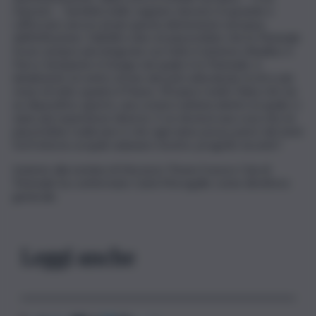
risposto -. Sarebbe bello sognare davvero in grande e
rafforzare ancora di più questa dimensione europea
dell’istituzione. Dall’altro lato mi piacerebbe che la Triennale
fosse sempre più integrata con tutto il sistema cittadino: il
Parco Sempione è il luogo nel quale è la Triennale, è
idealmente al centro di uno dei poli culturali più ricchi e più
vivaci di tutto quanto il Paese. Mi piace molto l’idea che sia
un dispositivo aperto, una cornice unitaria dentro la quale ci
siano più esperienze diverse. E se dovessi una cosa che mi
piacerebbe realizzare è che ogni anno possa avere dei temi
forti intorno ai quali radunare mostre, progetti, incontri”.
Insieme alla nomina di Vincenzo Trione il nuovo Cda di
Triennale ha confermato Carla Morogallo come direttrice
generale.
Leggi anche