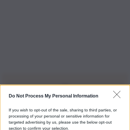
Do Not Process My Personal Information
Iscriviti alla nostra Newsletter
If you wish to opt-out of the sale, sharing to third parties, or
Iscriviti alla nostra newsletter per non perdere le ultime
processing of your personal or sensitive information for
novità
targeted advertising by us, please use the below opt-out
section to confirm your selection.
Iscriviti Ora