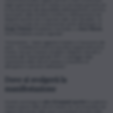
dagli organi federali che Catania ora dà ampie garanzie per
la riuscita grazie alla disponibilità dell’impiantistica sportiva
necessarie, delle strutture ricettive e dell’esperienza dei
dirigenti sportivi che vi operano nelle varie discipline. Un
successo corale che va annoverato anche all’impegno di
Sergio D’Antoni
, Presidente Coni Sicilia, e a
Enzo Falzone
,
Vice Presidente vicario regionale”.
“A brevissimo – hanno aggiunto il sindaco e l’assessore allo
sport – si metterà in moto la macchina organizzativa di un
evento, che per il numero di atleti e dirigenti coinvolti si
avvicina alle Universiadi del 1997, a vantaggio della
reputazione della città di Catania e a beneficio di
albergatori e operatori dell’indotto”.
Dove si svolgerà la
manifestazione
L’evento avrà luogo in
oltre 50 impianti sportivi
tra palestre,
campi e piazze della città di Catania che verrà inondata dai
ragazzi del mondo dello sport, provenienti da tutta Italia.