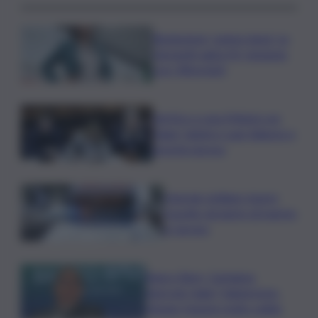
Risoluzione ‘campo largo’ su
Giorgetti agita Pd, tensione
con i Riformisti
Vertice a casa Meloni con
Tajani, Salvini e Lupi: bilancio e
priorità ripresa
Operaio siciliano muore
travolto da lastre di marmo
a Carrara
Banco Bpm, Castagna:
Agricole Italia? Valuteremo,
ritengo fusione molto solida