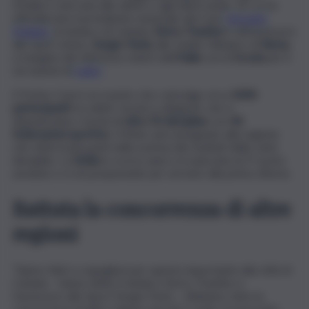
d’Italia e riservata alle atlete e agli atleti under 14. Lo ha
ufficializzato il presidente nazionale del Coni,
Giovanni
Malagò
, al sindaco di Catania,
Enrico Trantino
e all’assessore
allo sport etneo,
Sergio Parisi,
allo stadio Olimpico di
Roma
,
a margine del vittorioso match dell’
Italia
con la
Scozia
per il
sei nazioni di
rugby
.
Il Trofeo Coni è un evento che coinvolge circa
5000
partecipanti
tra atleti, tecnici e dirigenti, che si
disputeranno i tornei di
oltre 50 discipline
con
44
federazioni sportive
. Il titolo sarà assegnato alla regione
che otterrà più punti nella somma dei risultati delle varie
discipline. La
Sicilia
lo scorso anno si è piazzata al 2° posto
assoluto e si sta preparando per arrivare alla prima vittoria.
Battuta la concorrenza di altre
regioni
“Siamo felici e orgogliosi per questo importante alla città di
Catania – hanno detto il sindaco Enrico Trantino e
l’assessore allo Sport Sergio Parisi -. Abbiamo vinto la
concorrenza di altre regioni, perché è stato riconosciuto