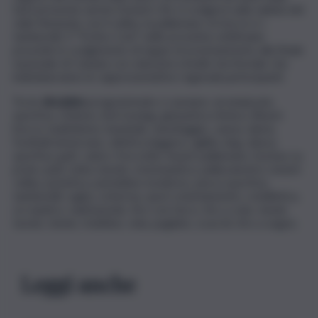
Sarà presente anche il beach che si svolgerà sulla sabbia del
viale Kennedy con il volley, la pallamano, le bocce e i
tamburelli. Il “Trofeo Coni” nelle prossime settimane
prevede lo svolgimento di tappe di avvicinamento alla finale
nazionale di Catania con selezioni a livello territoriale che
individueranno le rappresentative regionali partecipanti.
Tra le
discipline
programmate ci saranno: arrampicata
sportiva, ciclismo, kick boxing, ginnastica ritmica, Bbach
bocce, badminton, baseball, canottaggio, canoa, dama,
football americano, atletica leggera, agility dog, danza
sportiva, golf, calcio, freccette, beach pallamano, hockey su
prato, judo, lotta, karate, motonautica, pallacanestro, beach
volley, pesistica, pentahlon moderno, pesca sportiva,
tamburelli, rugby, scherma, sport orientamento, rotellistica,
sci nautico, taekwondo, tiro con l’arco, tiro a volo, tennis
tavolo, tennis, triathlon, vela, pugilato, scacchi, tiro a segno.
Leggi anche