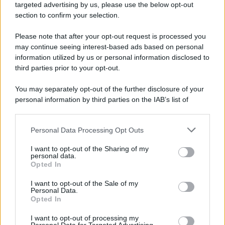
novità
targeted advertising by us, please use the below opt-out
section to confirm your selection.
Iscriviti Ora
Please note that after your opt-out request is processed you
may continue seeing interest-based ads based on personal
information utilized by us or personal information disclosed to
third parties prior to your opt-out.
You may separately opt-out of the further disclosure of your
personal information by third parties on the IAB’s list of
© 2026 | Ediservice s.r.l. 95126 Catania – Via Principe
downstream participants.
Nicola, 22 – P.IVA: 01153210875 – Cciaa Catania n.
Personal Data Processing Opt Outs
This information may also be disclosed by us to third parties
01153210875 – Quotidiano di Sicilia usufruisce dei
on the IAB’s List of Downstream Participants that may further
contributi di cui al D.lgs n. 70/2017
I want to opt-out of the Sharing of my
disclose it to other third parties.
personal data.
Opted In
I want to opt-out of the Sale of my
Personal Data.
Chi Siamo
Opted In
Fondazione Etica e Valori Marilù Tregua
Fondatore Carlo Alberto Tregua
Lavora con noi
I want to opt-out of processing my