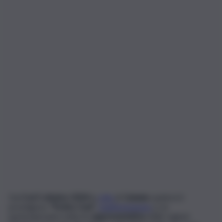
Dal
3 al 5 ottobre 2024
la
città
di
Catania
ospiterà il
prestigioso
“Trofeo Coni”
,
manifestazione
a cui
parteciperanno tutte le
rappresentative
delle regioni