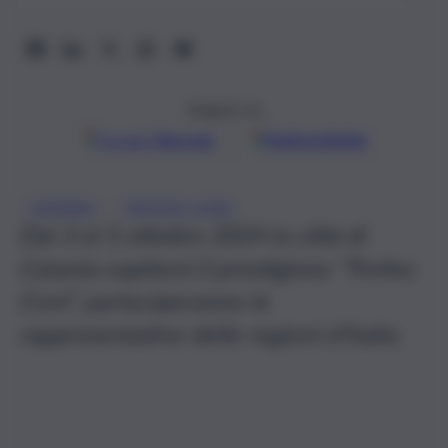
Seguici su
Google
Discover
Fonti preferite
, 
CATANIA
TROFEO CONI
Dal 3 al 5 ottobre 2024 la città di
Catania ospiterà il prestigioso “Trofeo
Coni”, parteciperanno le
rappresentative delle regioni d’Italia.