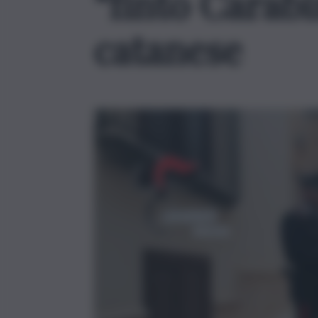
“finto Carabi
catanese