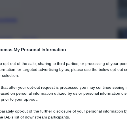
preferite
, 
NIERE
TRUFFA
me “Maresciallo dei Carabinieri” ma è
ocess My Personal Information
i Catania
to opt-out of the sale, sharing to third parties, or processing of your per
formation for targeted advertising by us, please use the below opt-out s
 selection.
 that after your opt-out request is processed you may continue seeing i
ased on personal information utilized by us or personal information dis
 prior to your opt-out.
rately opt-out of the further disclosure of your personal information by
he IAB’s list of downstream participants.