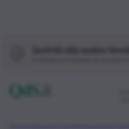
Iscriviti alla nostra News
Iscriviti alla nostra newsletter per non perdere 
© 20
0115
Chi Siamo
Fondazione Etica e Valori Marilù Tregua
Fondatore Carlo 