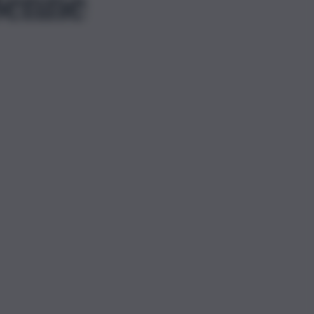
38enne