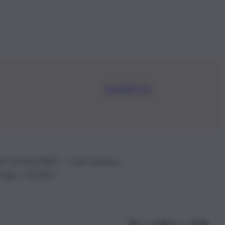
Iscriviti Ora
.IVA: 01153210875 – Cciaa Catania n.
 D.lgs n. 70/2017