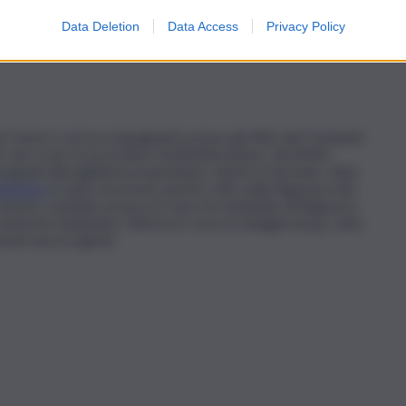
re, nel ruolo di “delegato dai Carabinieri”, facendosi
e diversi monili in oro, per un valore complessivo di circa
Data Deletion
Data Access
Privacy Policy
re l’uomo e ad accompagnarlo presso gli uffici del Comando
caso e per le procedure di identificazione. Gli effetti
egnati alla legittima proprietaria, mentre il fermato, fatta
eferito
in stato di arresto poiché colto nella flagranza del
 essere condotto presso la Casa Circondariale di Ragusa in
orità Giudiziaria. Tutt’ora in corso le indagini di p.g. volte
imasti ancora ignoti.