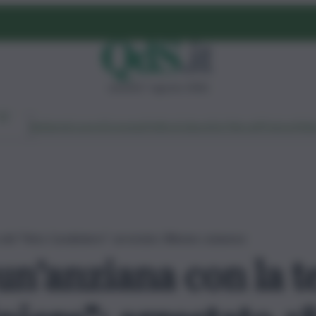
venerdì 7 agosto 2026
Ambiente
Lavoro
Economia
Politica
Cultura
Dai Mercati
Podcast
Vid
a del “finto Carabiniere”: arrestato 38enne catanese
un’anziana con la t