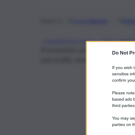
Google
Discover
Fonti 
Seguici su
, 
CHIARAMONTE GULFI
FINTO CARABI
Si presenta con un’anziana co
Do Not Pr
una truffa: arrestato 38enne d
If you wish 
sensitive in
confirm your
Please note
based ads b
third parties
You may sepa
parties on t