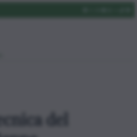
eo
ecnica del