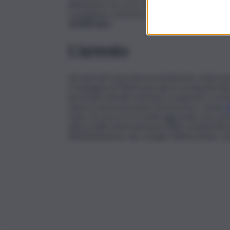
abitazione ove, poco dopo, giungeva il truffato
consegnare una busta contenente
due orologi 
16.000 euro
.
L’arresto
Gli operanti riuscivano prontamente a blocca
Compagnia di Vittoria per gli accertamenti del 
personali sottratti venivano recuperati e ricons
salva la sua presunzione di innocenza, veniva
d
reato di concorso in truffa aggravata, per poi
attesa delle determinazioni della competente Aut
all’individuazione dei complici dell’arrestato, r