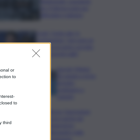
Bitdefender: popolarità
de L’Odissea usata per
diffondere malware
Covid, ‘Conte-day’ in
commissione: “non sono un
eroe ma un uomo corretto,
non troverete nulla”
Guccini, Meloni:
sonal or
l’ho amato e mi ha
ection to
formato,
continuerò a
cantarlo
nterest-
closed to
Palermo, l’operazione
Varchi è anche nel
 third
Sottogoverno:
D’Alessandro nella
commissione