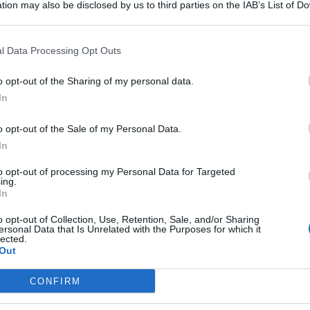
tion may also be disclosed by us to third parties on the IAB’s List of 
 that may further disclose it to other third parties.
l Data Processing Opt Outs
inieri della Stazione di
Chiaramonte Gulfi
hanno arrestato, in
o opt-out of the Sharing of my personal data.
 per concorso in truffa aggravata ai danni di una
81enne
del
In
t, news e aggiornamenti CLICCA QUI
o opt-out of the Sale of my Personal Data.
In
ciallo dei Carabinieri” ma è
to opt-out of processing my Personal Data for Targeted
ing.
In
o opt-out of Collection, Use, Retention, Sale, and/or Sharing
 sua abitazione da due persone presentatesi come
ersonal Data that Is Unrelated with the Purposes for which it
 pagare una somma di denaro, o a consegnare i suoi monili in
lected.
io occorso al figlio, rimasto asseritamente coinvolto in un
Out
CONFIRM
ava i Carabinieri, mediante chiamata al N.U.E. – 112,
atamente un servizio di appiattamento presso la sua