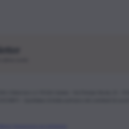
letter
le ultime novità
26 | Ediservice s.r.l. 95126 Catania – Via Principe Nicola, 22 – P
3210875 – Quotidiano di Sicilia usufruisce dei contributi di cui al
Alberto Tregua
Lavora con noi
Gerenza