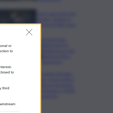
Time in Jazz al via: Amii
Stewart, Diodato e i
100 anni di Miles Davis
Eruzione Etna,
all’aeroporto di
sonal or
Catania nuovo stop
ection to
degli arrivi fino a
questa sera
nterest-
closed to
Un sabato da bollino
rosso, ancora caldo in
Sicilia ma con pioggia
 third
tra Messina e Catania:
le previsioni
Downstream