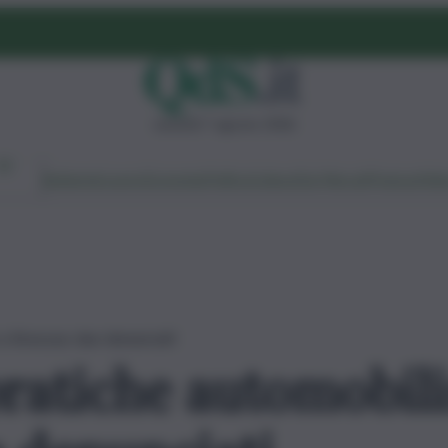
venerdì 7 agosto 2026
Ambiente
Lavoro
Economia
Politica
Cultura
Dai Mercati
Podcast
Vid
 a Siracusa: due denunciati
pratiche automobili