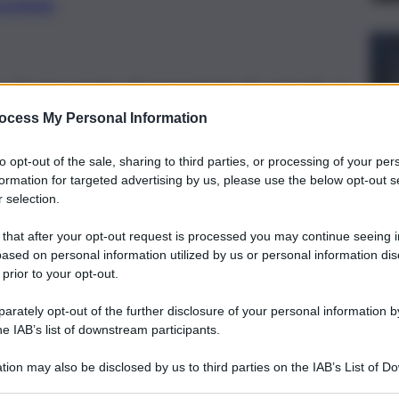
preferite
 il passaggio di proprietà di veicoli, si
fre necessarie.
ocess My Personal Information
to opt-out of the sale, sharing to third parties, or processing of your per
formation for targeted advertising by us, please use the below opt-out s
 selection.
 that after your opt-out request is processed you may continue seeing i
ased on personal information utilized by us or personal information dis
 prior to your opt-out.
rately opt-out of the further disclosure of your personal information by
he IAB’s list of downstream participants.
tion may also be disclosed by us to third parties on the IAB’s List of 
 that may further disclose it to other third parties.