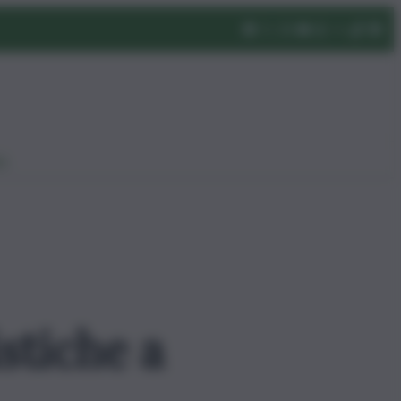
eo
stiche a