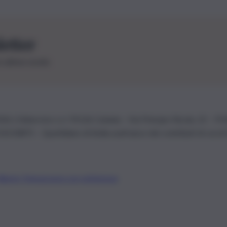
letter
le ultime novità
26 | Ediservice s.r.l. 95126 Catania – Via Principe Nicola, 22 – P
3210875 – Quotidiano di Sicilia usufruisce dei contributi di cui al
Alberto Tregua
Lavora con noi
Gerenza