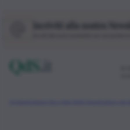
Iscriviti alla nostra News
Iscriviti alla nostra newsletter per non perdere 
© 20
0115
Chi Siamo
Fondazione Etica e Valori Marilù Tregua
Fondatore Carlo 