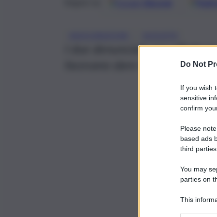
Google
Discover
Fonti 
Seguici su
, 
ASSICURAZIONE
AUGUSTA
I due denunciati, per effettuare
facevano dare in contanti le ci
Do Not Pr
If you wish 
sensitive in
confirm your
Please note
based ads b
third parties
You may sepa
parties on t
This informa
Participants