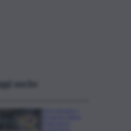
ggi anche
Intesa Sanpaolo: a
Ferragosto Gallerie
d’Italia aperte
gratuitamente