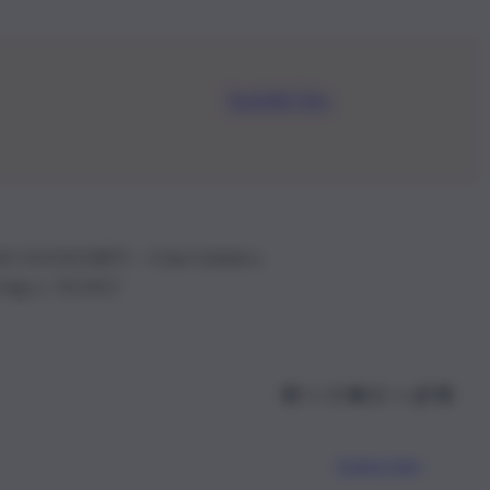
Iscriviti Ora
.IVA: 01153210875 – Cciaa Catania n.
 D.lgs n. 70/2017
Scarica l’app