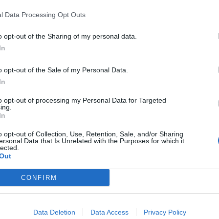
l Data Processing Opt Outs
iche
mai realmente effettuate. Agenti del commissariato di
i che, in qualità di agenti per il disbrigo pratiche
o opt-out of the Sharing of my personal data.
In
i effettuati: così agivano i
o opt-out of the Sale of my Personal Data.
In
to opt-out of processing my Personal Data for Targeted
ing.
 i due denunciati, per effettuare il passaggio di proprietà di
In
cessarie per le pratiche al Pra ma, incassati i soldi,
non
 passaggi di proprietà non venivano mai realmente
o opt-out of Collection, Use, Retention, Sale, and/or Sharing
ersonal Data that Is Unrelated with the Purposes for which it
lected.
Out
CONFIRM
Data Deletion
Data Access
Privacy Policy