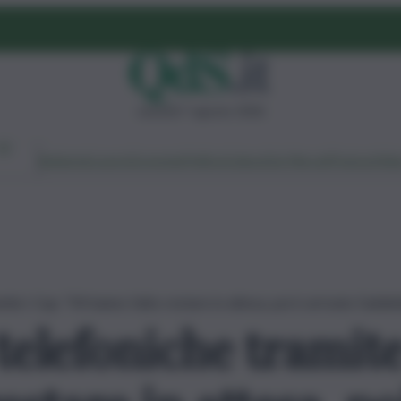
venerdì 7 agosto 2026
Ambiente
Lavoro
Economia
Politica
Cultura
Dai Mercati
Podcast
Vid
te i Cup: “Mi hanno fatto restare in attesa, poi è arrivato l’addeb
telefoniche tramite