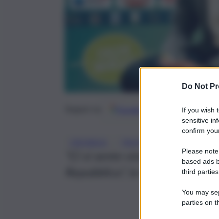
Do Not Pr
Google
Discover
Fonti 
Seguici su
If you wish 
sensitive in
confirm your
, 
, 
CRONACA
TRUFFA
TRUFFA ONLIN
Please note
“Ci si sente violati e in parte 
based ads b
Repubblica”, la trasmissione d
third parties
You may sepa
parties on t