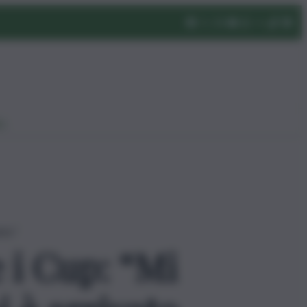
eo
ito”
 i Cup: “Mi