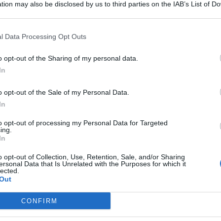
tion may also be disclosed by us to third parties on the IAB’s List of 
 that may further disclose it to other third parties.
l Data Processing Opt Outs
o opt-out of the Sharing of my personal data.
In
o opt-out of the Sale of my Personal Data.
In
to opt-out of processing my Personal Data for Targeted
ing.
fici per importanti comunicazioni”. Quante volte, da diverse
In
ssaggi così. L’ultimo in ordine di tempo, denunciato, è
o (Brindisi), in Salento. Secondo quanto emerso infatti
, la
o opt-out of Collection, Use, Retention, Sale, and/or Sharing
up,
dunque il centro unico prenotazioni gestito dalle
Asl
.
ersonal Data that Is Unrelated with the Purposes for which it
” truffa invece, con la donna che è stata tenuta in linea
lected.
 10 euro. “Ci si sente violati e in parte anche stupidi”, dice
Out
iaset, in onda su Rete 4.
CONFIRM
 addebitati 10 euro. La