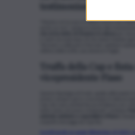
testimonianza della vit
“Mentre mi trovavo in ufficio ricevo una chia
anche un sms”, spiega la donna alla trasmission
che mi ha detto di rimanere in attesa
per non p
e venti secondi dopo di che hanno buttato giù l
“Arrivare a utilizzare il Servizio sanitario naz
vittima della truffa, una donna in Puglia.
Truffa della Cup e finta
vicepresidente Fiaso
Questa tipologia di frode, quella utilizzando 
essere sempre più in crescendo in tutta la nazio
Cup che sono un’interfaccia di fiducia con i cit
tanto meno di essere richiamati”, sostiene
Pao
aziende sanitarie e ospedaliere (Fiaso).
Dunque
sospetti messaggi da Cup/Asl.
Iscriviti gratis al canale WhatsApp di QdS.i