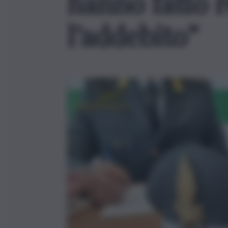
hanno fatto r
l’addebito”