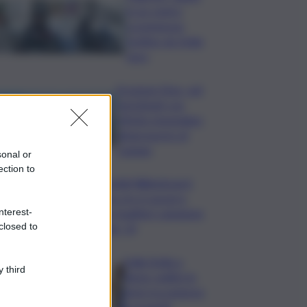
in un centro
scommesse:
bottino da 5mila
euro
Eruzione Etna, voli
ripristinati con
effetto immediato
all’aeroporto di
Catania
sonal or
ection to
Mondiali Wakeboard:
primo oro è azzurro,
nterest-
Noa Gualtieri campione
closed to
Under 14
Dalla Sicilia a
 third
Roma, politici in
ferie tra urgenze
e progetti