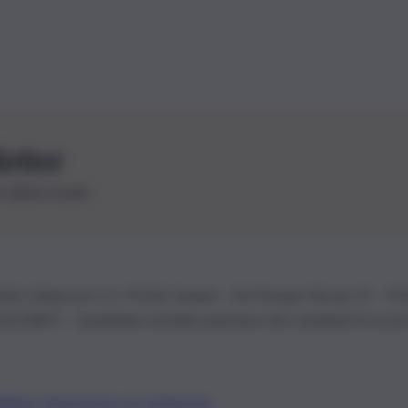
letter
le ultime novità
26 | Ediservice s.r.l. 95126 Catania – Via Principe Nicola, 22 – P
3210875 – Quotidiano di Sicilia usufruisce dei contributi di cui al
Alberto Tregua
Lavora con noi
Gerenza