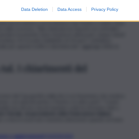
tima
Data Deletion
Data Access
Privacy Policy
mata da un numero con la dicitura Cup Fasano e subito dopo
e nelle scorsore. “Alla chiamata ha risposto un centralino
erdere la priorità. Sono rimasta in attesa per cinque minuti
a linea. Ho trovato l’addebito di 10 euro”, sottolinea.
ionale per queste truffe è abominevole”, aggiunge infine la
 Asl. I chiarimenti del
il nome del Cup gestito dalle Asl, è un fenomeno che sembra
ne, con episodi anche a Trieste e in altre parti. “I nostri
tadini non dicono mai di mandare soldi nè di inviare dati o
lo Patralia
,
vicepresidente della Federazione italiana
, si dovrà osservare massima attenzione quando arrivano
t, news e aggiornamenti CLICCA QUI