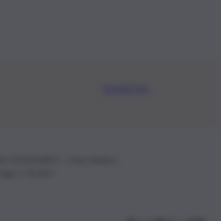
Iscriviti Ora
.IVA: 01153210875 – Cciaa Catania n.
 D.lgs n. 70/2017