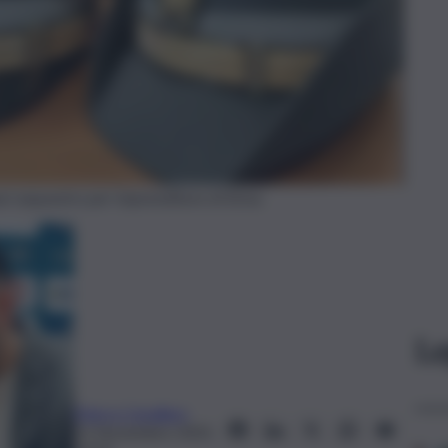
maxi sequestro per imprenditore di Enna
Le
Marco Cavallaro
11 Novembre 2025,