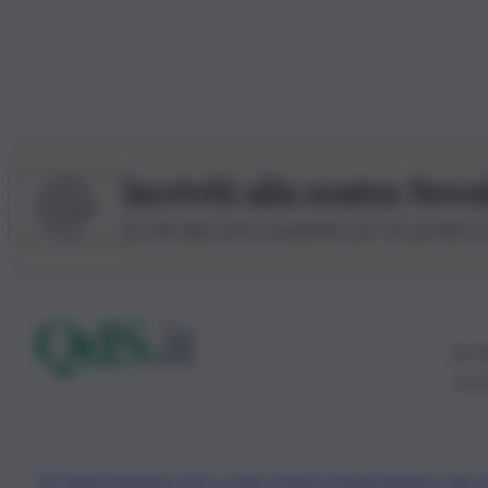
Iscriviti alla nostra News
Iscriviti alla nostra newsletter per non perdere 
© 20
0115
Chi Siamo
Fondazione Etica e Valori Marilù Tregua
Fondatore Carlo 