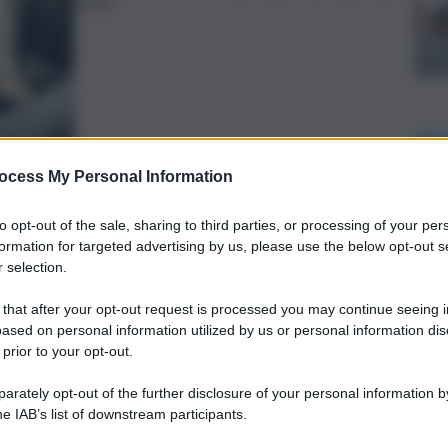
13:55
ocess My Personal Information
preferite
to opt-out of the sale, sharing to third parties, or processing of your per
formation for targeted advertising by us, please use the below opt-out s
 selection.
E
 that after your opt-out request is processed you may continue seeing i
anche stupidi”, dice a “Quarta
ased on personal information utilized by us or personal information dis
i Mediaset, in onda su Rete 4.
 prior to your opt-out.
rately opt-out of the further disclosure of your personal information by
he IAB’s list of downstream participants.