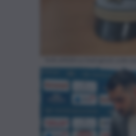
Truffa all’AGEA sui fondi agricoli, scatta 