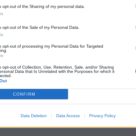
a “totalmente democratico”. Il tycoon ha inoltre risposto
o opt-out of the Sharing of my personal data.
la, affermando ironicamente che Musk soffre di “sindrome di
In
o opt-out of the Sale of my Personal Data.
In
to opt-out of processing my Personal Data for Targeted
ing.
In
o opt-out of Collection, Use, Retention, Sale, and/or Sharing
ersonal Data that Is Unrelated with the Purposes for which it
lected.
Out
CONFIRM
Data Deletion
Data Access
Privacy Policy