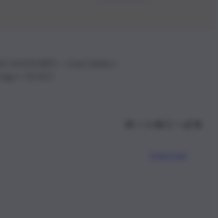
.IVA: 01153210875 – Cciaa Catania n.
 D.lgs n. 70/2017
Scarica l’app