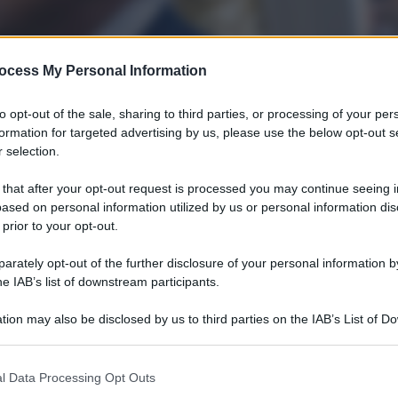
ocess My Personal Information
to opt-out of the sale, sharing to third parties, or processing of your per
formation for targeted advertising by us, please use the below opt-out s
 selection.
 that after your opt-out request is processed you may continue seeing i
ased on personal information utilized by us or personal information dis
 prior to your opt-out.
rately opt-out of the further disclosure of your personal information by
he IAB’s list of downstream participants.
residente degli Stati Uniti, Donald Trump, si è detto
tion may also be disclosed by us to third parties on the IAB’s List of 
so da Elon”, ha affermato dopo le critiche di Musk sul
 that may further disclose it to other third parties.
ttimana è in fase di supervisione da parte del Senato. Il
k era contrariato dal fatto che gli incentivi per i veicoli
ubblicana. Ulteriore punto di contesa era legato alla
l Data Processing Opt Outs
Nasa da parte di Musk: “non l’ho ritenuto appropriato”, ha