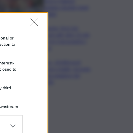
Terre e Salento
guidano desideri degli
italiani
Banche, First Cisl:
boom utili, oltre 15 mln
sonal or
per le 5 più grandi in I
ection to
sem
Usa, -23.000 posti
nterest-
lavoro a luglio, secondo
closed to
dato peggiore del
2026
 third
Downstream