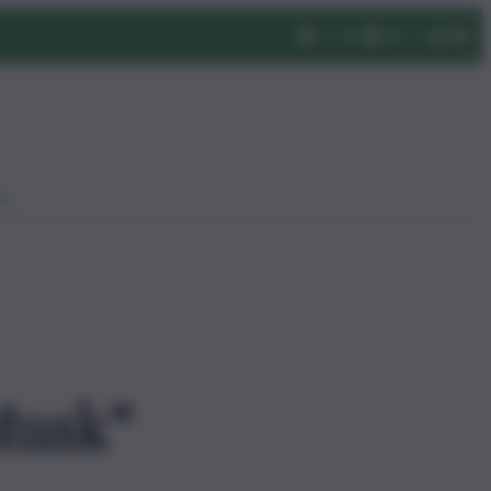
eo
Musk”