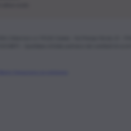
le ultime novità
26 | Ediservice s.r.l. 95126 Catania – Via Principe Nicola, 22 – P
3210875 – Quotidiano di Sicilia usufruisce dei contributi di cui al
Alberto Tregua
Lavora con noi
Gerenza