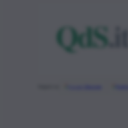
Google
Discover
Fonti 
Seguici su