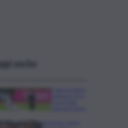
ggi anche
Il Palermo batte il
Melbourne City e
fa suo l’Anglo-
palermitan Trophy
Enoturismo, Cinque