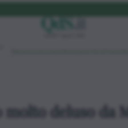
venerdì 7 agosto 2026
Ambiente
Lavoro
Economia
Politica
Cultura
Dai Mercati
Podcast
Vid
 molto deluso da 