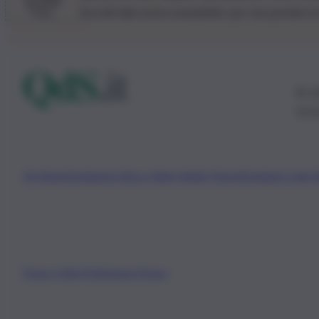
Iscriviti alla nostra newsletter per non perdere 
© 20
0115
Chi Siamo
Fondazione Etica e Valori Marilù Tregua
Fondatore Carlo 
Privacy Policy
Preferenze Privacy