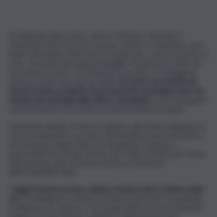
Si chiamano Agar, Anna, Chiara e Marina e durante il
lockdown sono uscite di casa per andare in ospedale, dove
hanno affrontato interventi e terapie per curare il tumore al
seno, vincendo una doppia battaglia. Paola invece oltre ad
un tumore al seno con metastasi è riuscita a sconfiggere
anche il Covid. Sono alcune delle
16 storie raccontate da
Sorrisi in Rosa, progetto di prevenzione senologica nato da
un’idea dei senologi della clinica Humanitas
con la fotografa
Luisa Morniroli e la scrittrice Cristina Barberis Negra.
Humanitas dedica il mese di ottobre alle donne tingendo di
rosa un calendario con oltre 300 iniziative di prevenzione e
informazione supportate da Fondazione Insieme e
patrocinate da Europa Donna, Lilt, Onda, Amiche per Mano,
Pink Amazon, Associazione il Sorriso di Teresa e
aBRCAdaBRA Onlus.
“
Oggi il tumore al seno colpisce sempre più le donne under
50
e la familiarità continua a essere il più forte campanello
di allarme, per questo è così importante fare prevenzione”,
spiega Corrado Tinterri, direttore della Breast Unit