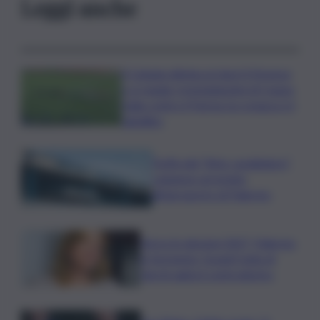
Leggi anche
Il Catania elimina ai rigori il Vicenza
e si regala i trentaduesimi di Coppa
Italia contro il Parma: la cronaca e il
tabellino
Truffa del “finto carabiniere”,
catanese arrestato
all’aeroporto di Palermo
Verso le elezioni 2027, Palermo
in fermento: l’avanti tutta di
Varchi agita il centrodestra