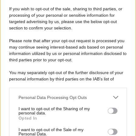
Iscriviti alla nostra Newsletter
If you wish to opt-out of the sale, sharing to third parties, or
Iscriviti alla nostra newsletter per non perdere le ultime
processing of your personal or sensitive information for
novità
targeted advertising by us, please use the below opt-out
section to confirm your selection.
Iscriviti Ora
Please note that after your opt-out request is processed you
may continue seeing interest-based ads based on personal
information utilized by us or personal information disclosed to
third parties prior to your opt-out.
You may separately opt-out of the further disclosure of your
personal information by third parties on the IAB’s list of
© 2026 | Ediservice s.r.l. 95126 Catania – Via Principe
downstream participants.
Nicola, 22 – P.IVA: 01153210875 – Cciaa Catania n.
Personal Data Processing Opt Outs
This information may also be disclosed by us to third parties
01153210875 – Quotidiano di Sicilia usufruisce dei
on the IAB’s List of Downstream Participants that may further
contributi di cui al D.lgs n. 70/2017
I want to opt-out of the Sharing of my
disclose it to other third parties.
personal data.
Opted In
I want to opt-out of the Sale of my
Personal Data.
Chi Siamo