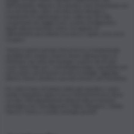
dell’Humanitas. Reparto che durante i mesi di lockdown non
si è mai fermato, tanto che interventi chirurgici e
trattamenti di radioterapia sono calati solo del 10%,
recuperando da maggio in poi. La parte di diagnostica
legata alla prevenzione, invece, ha segnato un
rallentamento più evidente tra marzo e aprile, ora in via di
recupero.
“Anche in questo periodo di incertezza, è fondamentale
sensibilizzare sempre di più le donne sull’importanza di
effettuare una visita dal senologo a partire dai 30 anni,
come viene fatto per i controlli ginecologici, soprattutto per
chi ha avuto casi di tumore al seno in famiglia”, aggiunge
Alberto Testori, direttore associato Breast Unit Humanitas.
Per tutto il mese di ottobre inoltre gli ospedali e i centri
medici Humanitas danno il via al ‘Festival di Sorrisi in Rosa’,
con oltre 300 appuntamenti dedicati alla prevenzione
senologica che coinvolgeranno Milano, Bergamo, Catania,
Varese e Torino e consulti senologici gratuiti.