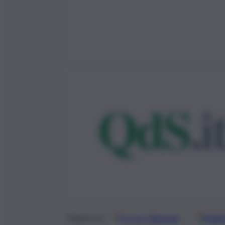
Google
Discover
Fonti 
Seguici su