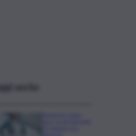
ggi anche
Risoluzione ‘campo
largo’ su Giorgetti agita
Pd, tensione con i
Riformisti