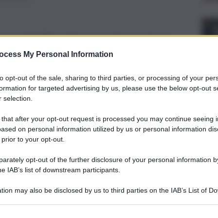
tori del Dipartimento di oncologia
tà. Airtum: ogni anno circa 50 mila
ocess My Personal Information
lon retto
to opt-out of the sale, sharing to third parties, or processing of your per
formation for targeted advertising by us, please use the below opt-out s
 selection.
 that after your opt-out request is processed you may continue seeing i
ased on personal information utilized by us or personal information dis
 prior to your opt-out.
rately opt-out of the further disclosure of your personal information by
he IAB’s list of downstream participants.
tion may also be disclosed by us to third parties on the IAB’s List of 
 that may further disclose it to other third parties.