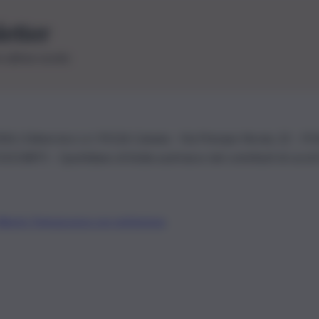
letter
le ultime novità
26 | Ediservice s.r.l. 95126 Catania – Via Principe Nicola, 22 – P
3210875 – Quotidiano di Sicilia usufruisce dei contributi di cui al
Alberto Tregua
Lavora con noi
Gerenza