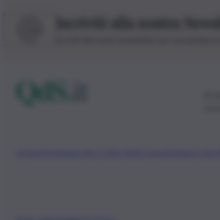
Iscriviti alla nostra News
Iscriviti alla nostra newsletter per non perdere 
© 20
0115
Chi Siamo
Fondazione Etica e Valori Marilù Tregua
Fondatore Carlo 
Privacy Policy
Preferenze Privacy