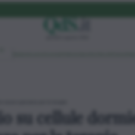
giovedì 6 agosto 2026
Ambiente
Lavoro
Economia
Politica
Cultura
Dai Mercati
Podcast
Vid
pre nuove speranze per le terapie
o su cellule dormi