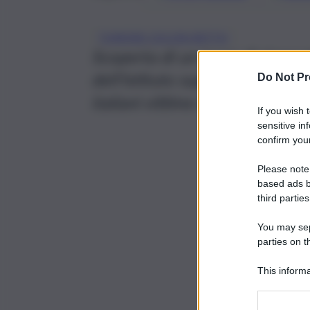
TUMORE COLON-RETTO
Scoperta di un team di ricerca
dell’Istituto superiore di sani
Do Not Pr
italiani vittime di cancro al co
If you wish 
sensitive in
confirm your
Please note
based ads b
third parties
You may sepa
parties on t
This informa
Participants