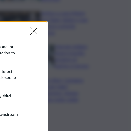
Vertice a casa Meloni
con Tajani, Salvini e Lupi:
bilancio e priorità
ripresa
Operaio siciliano
sonal or
muore travolto
ection to
da lastre di
marmo a Carrara
nterest-
closed to
Banco Bpm, Castagna:
Agricole Italia?
Valuteremo, ritengo
 third
fusione molto solida
Downstream