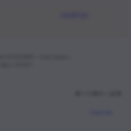
Iscriviti Ora
.IVA: 01153210875 – Cciaa Catania n.
 D.lgs n. 70/2017
Scarica l’app