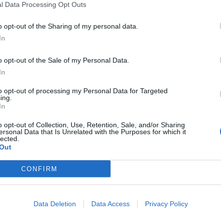
l Data Processing Opt Outs
o opt-out of the Sharing of my personal data.
rendere i meccanismi di resistenza alle
terapie
In
catori dell’
Istituto Superiore di Sanità
, coordinato da Ann
na molecolare. Lo studio, reso possibile grazie al sostegno
escrive la scoperta nei
tumori del colon
di una piccola
o opt-out of the Sale of my Personal Data.
o “quiescenza”.
In
morali, le cellule quiescenti non si moltiplicano
to opt-out of processing my Personal Data for Targeted
giore potenziale cancerogeno (o staminalità tumorale) e
ing.
ta scoperta aggiunge un importante tassello alle
In
ule staminali tumorali, che rappresentano un bersaglio
o opt-out of Collection, Use, Retention, Sale, and/or Sharing
ersonal Data that Is Unrelated with the Purposes for which it
lected.
Iss Silvio Brusaferro
– mostra come la tutela e la
Out
 il nostro debba necessariamente passare anche attraverso
i di sanità pubblica”.
CONFIRM
agonare ai semi delle piante
, in quanto possono rimanere
ntali avverse per poi risvegliarsi e rigenerare un tumore a
dinatrice dello studio – per questo è molto importante
 da eliminarle mentre si trovano nello stato dormiente o
Data Deletion
Data Access
Privacy Policy