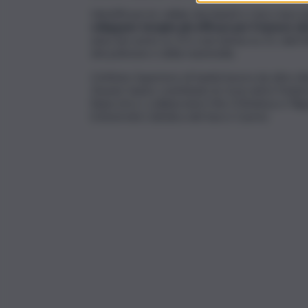
Identificare le cellule dormienti e i loro mec
sviluppare terapie più efficaci per il tumore d
anno (un uomo su 13 e una donna su 21, dati Ai
del polmone e della mammella.
L’Istituto Superiore di Sanità lavora da oltre die
Zeuner hanno contribuito le ricercatrici Fede
Baiocchi e i collaboratori Vito D’Andrea e Fi
(Università Cattolica del Sacro Cuore).