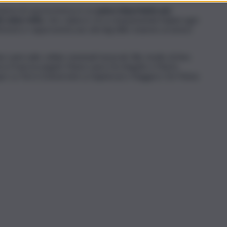
canismi di sopravvivenza è un
passo importante per
el colon-retto
, che colpisce circa cinquantamila italiani ogni
rtum) e rappresenta uno dei big killer insieme ai tumori
ci anni sulle cellule staminali tumorali. Allo studio di Ann
rica Francescangeli, Maria Laura De Angelis e Marta
lippo La Torre (Università La Sapienza) e Ruggero De Maria