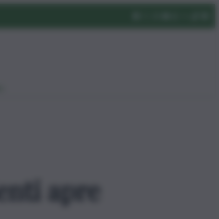
eo
enti apre