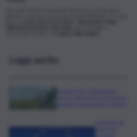
Per quell’11% di connazionali che invece si recheranno
all’estero, facendo una vacanza presumibilmente di 5 o più
giorni, la
prima meta è la Francia – tipicamente Parigi –
tallonata da Austria e Germania
, dove il Natale è
fortemente sentito, e
a seguire dalla Spagna
.
Leggi anche
Eruzione Etna, colata lavica e
cenere nella notte: la situazione in
aeroporto resta molto complessa
Oroscopo del
martedì, le
previsioni