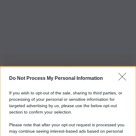
Do Not Process My Personal Information
Iscriviti alla nostra Newsletter
If you wish to opt-out of the sale, sharing to third parties, or
Iscriviti alla nostra newsletter per non perdere le ultime
processing of your personal or sensitive information for
novità
targeted advertising by us, please use the below opt-out
section to confirm your selection.
Iscriviti Ora
Please note that after your opt-out request is processed you
may continue seeing interest-based ads based on personal