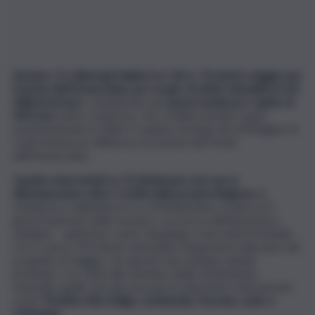
Saranno 11 milioni gli Italiani tra i 18 e i 74 anni in viaggio per
il ponte dell’Immacolata, per un giro di affari stimabile in 4,4
miliardi di euro
, considerata una
spesa media pro-capite di
400 euro
tutto compreso, che si indirizzeranno quasi
esclusivamente in Italia. E’ quanto emerge da un’indagine di
Confcommercio diffusa in occasione del Ponte
dell’Immacolata.
Quattro intervistati su 10 dichiarano che non si
allontaneranno oltre i confini della propria Regione
di
residenza e addirittura 6 su 10 limiteranno a meno di 3
giorni il periodo della vacanza. La ricerca dell’atmosfera
natalizia – quindi luci, suoni, shopping e mercatini di Natale –
è in 3 casi su 10 il driver principale, l’esperienza alla base del
progetto di viaggio. Da questo mix risultano quindi
premiate, e in vetta alla classifica delle destinazioni
nazionali, quelle che più evocano le atmosfere del periodo:
come
Trentino Alto Adige, Lombardia, Toscana, Lazio e
Campania
.