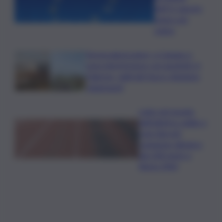
dell’11 agosto
segno per
segno
Termovalorizzatori, a Catania ci
sono interferenze con gasdotti. A
Palermo, vigili del fuoco chiedono
chiarimenti
Lutto nel mondo
dell’atletica: addio a
Livio Berruti,
campione olimpico
dei 200 metri a
Roma 1960