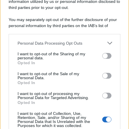
information utilized by us or personal information disclosed to
third parties prior to your opt-out.
You may separately opt-out of the further disclosure of your
personal information by third parties on the IAB’s list of
© 2026 | Ediservice s.r.l. 95126 Catania – Via Principe
downstream participants.
Nicola, 22 – P.IVA: 01153210875 – Cciaa Catania n.
Personal Data Processing Opt Outs
This information may also be disclosed by us to third parties
01153210875 – Quotidiano di Sicilia usufruisce dei
on the IAB’s List of Downstream Participants that may further
contributi di cui al D.lgs n. 70/2017
I want to opt-out of the Sharing of my
disclose it to other third parties.
personal data.
Opted In
I want to opt-out of the Sale of my
Personal Data.
Chi Siamo
Opted In
Fondazione Etica e Valori Marilù Tregua
Fondatore Carlo Alberto Tregua
Lavora con noi
I want to opt-out of processing my
Personal Data for Targeted Advertising.
Gerenza
Opted In
I want to opt-out of Collection, Use,
Retention, Sale, and/or Sharing of my
Personal Data that Is Unrelated with the
Purposes for which it was collected.