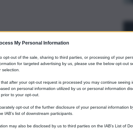
ocess My Personal Information
to opt-out of the sale, sharing to third parties, or processing of your per
formation for targeted advertising by us, please use the below opt-out s
 selection.
 that after your opt-out request is processed you may continue seeing i
ased on personal information utilized by us or personal information dis
 prior to your opt-out.
riente si abbatte sulle vacanze estive degli italiani, da un
altro portando a cambiamenti delle tariffe turistiche. Lo
er vacanze 2026” attraverso il quale analizza i costi che
rately opt-out of the further disclosure of your personal information by
ranno una villeggiatura nel mese di agosto.
he IAB’s list of downstream participants.
proprio le scelte degli italiani: i motori di ricerca
tion may also be disclosed by us to third parties on the IAB’s List of 
trano come chi decide di prenotare a giugno un soggiorno
 that may further disclose it to other third parties.