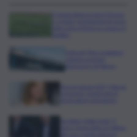
Il Catania elimina ai rigori il Vicenza
e si regala i trentaduesimi di Coppa
Italia contro il Parma: la cronaca e il
tabellino
Truffa del “finto carabiniere”,
catanese arrestato
all’aeroporto di Palermo
Verso le elezioni 2027, Palermo
in fermento: l’avanti tutta di
Varchi agita il centrodestra
Joe Biden, il figlio rivela: “Il
cancro di mio padre si è diffuso
alle ossa, è molto doloroso”