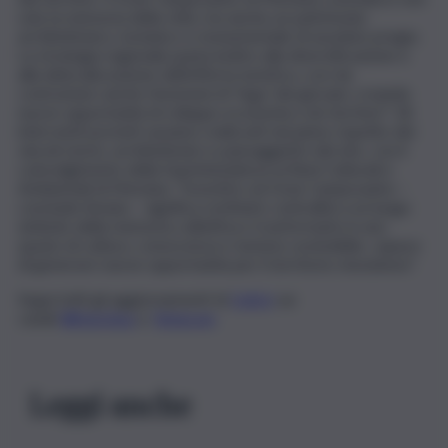
solo la memoria della città, ma anche un patrimonio
architettonico, botanico e monumentale di assoluto pregio.
La strategia regionale punta inoltre alla diversificazione e
alla delocalizzazione dell’offerta turistica, così da
contrastare anche fenomeni di ‘fuga’ dei giovani, creando
nuove opportunità di sviluppo economico nei territori”. Gli
interventi previsti saranno realizzati nel pieno rispetto dei
vincoli storici, architettonici e paesaggistici del sito, con il
coinvolgimento della Soprintendenza ai Beni Culturali e
Ambientali di Messina. “Investire sul Gran Camposanto –
conclude Amata – significa restituire centralità a un luogo
simbolo della memoria collettiva e trasformarlo in uno
spazio di cultura, conoscenza e turismo sostenibile, capace
di generare nuove opportunità per il territorio messinese”.
Segui tutti gli aggiornamenti di
QdS.it
sui
canali
WhatsApp
e
Telegram
Leggi anche