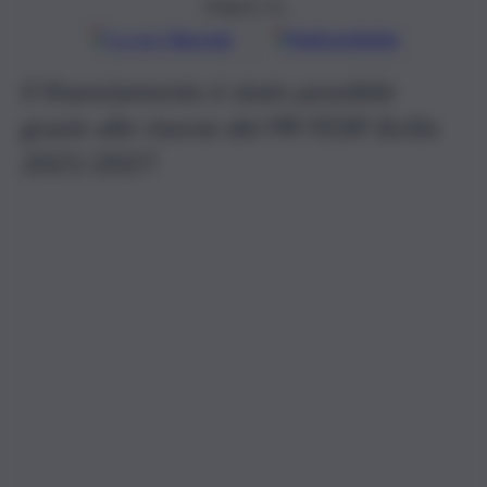
Seguici su
Google
Discover
Fonti preferite
Il finanziamento è stato possibile
grazie alle risorse del PR FESR Sicilia
2021/2027.