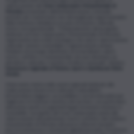
valorizzazione del
Gran Camposanto Monumentale di
Messina
, presentato dall’amministrazione comunale,
pensato per trasformare uno dei luoghi più rappresentativi
della memoria cittadina in un polo di turismo culturale,
storico ed esperienziale. “Il finanziamento del progetto
dedicato al Gran Camposanto Monumentale di Messina
rappresenta una scelta strategica che unisce valorizzazione
culturale, turismo sostenibile e rigenerazione urbana.
Parliamo di un luogo identitario di straordinario valore
storico, artistico e monumentale che può diventare un
attrattore culturale e turistico di rilievo nazionale”, dichiara
l’assessore regionale al Turismo, Sport e Spettacolo Elvira
Amata
.
L’intervento rientra nelle azioni regionali dedicate alla
realizzazione di percorsi culturali e naturalistici,
infrastrutture leggere, accessibilità e servizi innovativi per
migliorare la fruizione turistica dei territori, con particolare
attenzione anche ai segmenti legati al turismo inclusivo e
sostenibile. Il progetto del Gran Camposanto punta alla
valorizzazione del patrimonio storico-artistico del cimitero
monumentale di Messina attraverso itinerari tematici,
percorsi immersivi e strumenti digitali innovativi. Prevista la