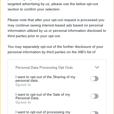
novità
targeted advertising by us, please use the below opt-out
section to confirm your selection.
Iscriviti Ora
Please note that after your opt-out request is processed you
may continue seeing interest-based ads based on personal
information utilized by us or personal information disclosed to
third parties prior to your opt-out.
You may separately opt-out of the further disclosure of your
personal information by third parties on the IAB’s list of
© 2026 | Ediservice s.r.l. 95126 Catania – Via Principe
downstream participants.
Nicola, 22 – P.IVA: 01153210875 – Cciaa Catania n.
Personal Data Processing Opt Outs
This information may also be disclosed by us to third parties
01153210875 – Quotidiano di Sicilia usufruisce dei
on the IAB’s List of Downstream Participants that may further
contributi di cui al D.lgs n. 70/2017
I want to opt-out of the Sharing of my
disclose it to other third parties.
personal data.
Opted In
I want to opt-out of the Sale of my
Personal Data.
Chi Siamo
Opted In
Fondazione Etica e Valori Marilù Tregua
Fondatore Carlo Alberto Tregua
Lavora con noi
I want to opt-out of processing my