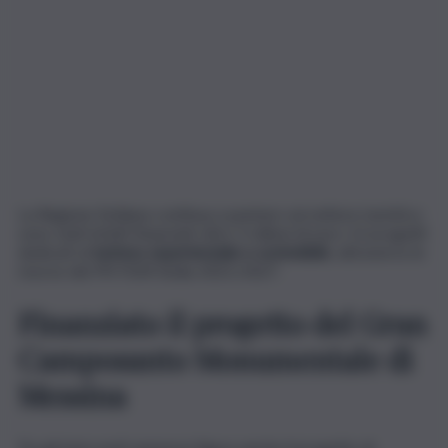
La Regione Siciliana continua a puntare sul settore turistico:
sono stati infatti finanziati oltre 3 milioni di euro 12 progetti
dedicati al
turismo esperienziale e sostenibile
, attraverso le
risorse del PR FESR Sicilia 2021/2027.
Finanziato il progetto del Gran
Camposanto Monumentale di
Messina
Tra gli interventi ammessi figura anche il progetto di