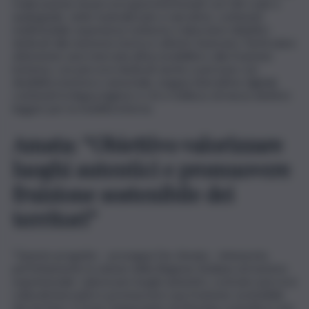
realizzazione di percorsi georeferenziati con QR code e
audioguide, visite teatralizzate e narrative, contenuti
multimediali, esperienze notturne e laboratori didattici
dedicati alla memoria storica e all’arte funeraria. Particolare
attenzione sarà riservata all’accessibilità e alla fruizione
inclusiva, con percorsi dedicati anche a persone con
disabilità motoria e sensoriale, mappe interattive digitali,
contenuti in lingua inglese e LIS e l’utilizzo di mezzi elettrici
leggeri per la mobilità interna.
Amata: “Obiettivo valorizzare
luoghi autentici e promuovere
fruizione sostenibile dei
territori”
“Questo progetto – prosegue l’on. Amata – interpreta
perfettamente la visione della Regione Siciliana sul turismo
esperienziale: valorizzare luoghi autentici, costruire percorsi
culturali innovativi e promuovere una fruizione sostenibile
dei territori. Il Gran Camposanto di Messina custodisce non