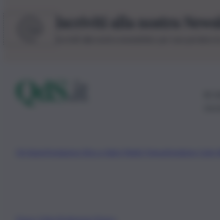
Iscriviti alla nostra News
Iscriviti alla nostra newsletter per non perdere 
© 20
0115
Chi Siamo
Fondazione Etica e Valori Marilù Tregua
Fondatore Carlo 
Privacy Policy
Preferenze Privacy