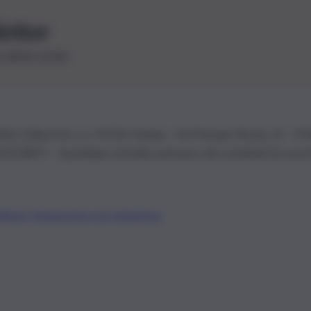
letter
le ultime novità
26 | Ediservice s.r.l. 95126 Catania – Via Principe Nicola, 22 – P
3210875 – Quotidiano di Sicilia usufruisce dei contributi di cui al
Alberto Tregua
Lavora con noi
Gerenza