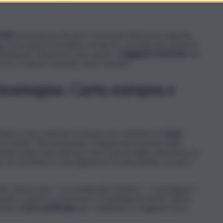
nali
non mancano di certo. Si trovano itinerari in ciaspole,
g, escursioni in motoslitta, ed ancora, arrampicata sportiva.
mbiancati. Numerosi sono, anche, i
viaggiatori invernali
che
rme, in questi rinomati centri montani.
 montagna: Carta europea e
olte le aree montane in Europa che adottano la
Carta
a si tratta? Tale strumento coniuga la protezione della
ttutto nelle aree delicate come i parchi alpini. Attraverso la
, che includono il coinvolgimento di enti pubblici, privati e
te, alcune aree – tra Lombardia e Veneto – “sostengono”
patto, come lo sci di fondo e il trekking in inverno, anche
uente di
neve artificiale
, per soddisfare le esigenze di un