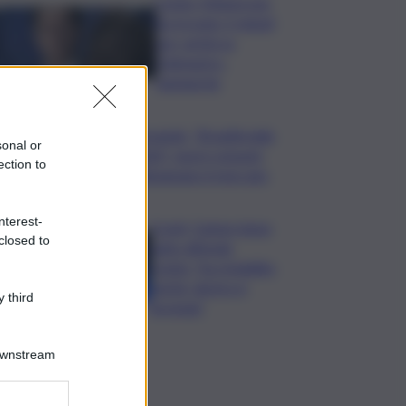
Conte: Meloni non
ha trovato 5 minuti
per verità su
Delmastro-
Santanchè
Bevande, “BrauBeviale
sonal or
2026”: nuovi consumi
ection to
ridisegnano il mercato
nterest-
Covid, Campo largo
closed to
unito difende
Conte: “ha ristabilito
verità, destra si
 third
arrenda”
Downstream