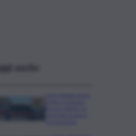
ggi anche
Lite in famiglia rischia
di finire in tragedia:
fermato 69enne, ha
minacciato la nipote
con una pistola