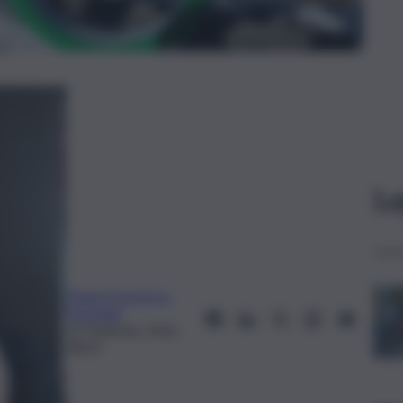
Le
Maria Francesca
Fisichella
25 Febbraio 2026,
08:33