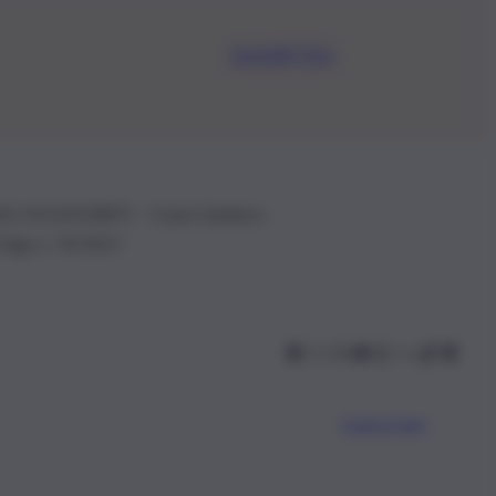
Iscriviti Ora
.IVA: 01153210875 – Cciaa Catania n.
 D.lgs n. 70/2017
Scarica l’app