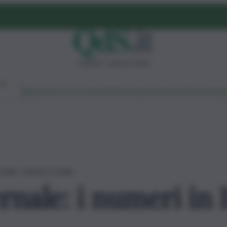
venerdì 7 agosto 2026
Ambiente
Lavoro
Economia
Politica
Cultura
Dai Mercati
Podcast
Vid
nale: i numeri in Italia
nale: i numeri in I