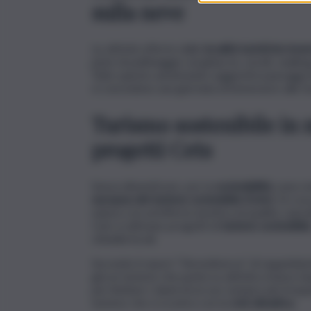
sulla neve
Le attività offerte dalle
località turistiche inver
piste di pattinaggio sul ghiaccio, nordic walkin
Tutto questo ammirando suggestivi paesaggi i
si concedono una giornata di benessere alle te
Turismo sostenibile in
progetti Cets
Senza dimenticare, poi, la
sostenibilità
, sono m
europea del turismo sostenibile (Cets)
. Di cos
natura con un’offerta turistica di qualità, sopra
Cets si attivano progetti di
turismo sostenibile
cittadini locali.
Secondo il report “Nevediversa” di Legambien
già un turismo che punta su attività a basso im
per limitare i danni di un uso sempre più freq
turismo che si scontra con la
crisi climatica
.