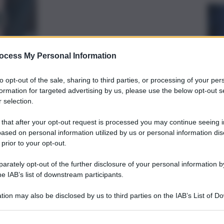
ocess My Personal Information
to opt-out of the sale, sharing to third parties, or processing of your per
formation for targeted advertising by us, please use the below opt-out s
preferite
 selection.
 that after your opt-out request is processed you may continue seeing i
ased on personal information utilized by us or personal information dis
, 
, 
ALI
TURISMO
TURISMO INVERNALE
 prior to your opt-out.
mpiadi Milano-Cortina: sostenibilità e
 neve artificiale.
rately opt-out of the further disclosure of your personal information by
he IAB’s list of downstream participants.
tion may also be disclosed by us to third parties on the IAB’s List of 
 that may further disclose it to other third parties.