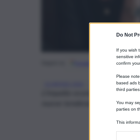
Do Not Pr
If you wish 
sensitive in
Google
Discover
Fonti 
Seguici su
confirm your
Please note
based ads b
, 
OLIMPIADI 2026
OLIMPIADI INVERN
third parties
L’impatto economico delle Oli
nuove tendenze tra sci, terme e
You may sepa
parties on t
This informa
Participants