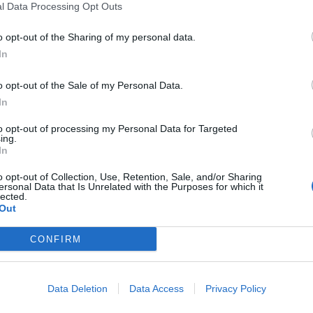
l Data Processing Opt Outs
o opt-out of the Sharing of my personal data.
In
o opt-out of the Sale of my Personal Data.
In
to opt-out of processing my Personal Data for Targeted
ing.
In
ca Ifis a Cortina, a febbraio 2026, le Olimpiadi hanno
o opt-out of Collection, Use, Retention, Sale, and/or Sharing
stimato in 5,3 miliardi di euro. Ma calato, ormai, il sipario
ersonal Data that Is Unrelated with the Purposes for which it
no regalato emozioni e nuove tendenze – vedi sotto la voce
lected.
Out
alia
continuano, non solo per appassionati sciatori. I bilanci
atti, già a gennaio si segnalava che il 2026 si
no: il
tasso di riempimento
tra gennaio e aprile si attestava
CONFIRM
 extralberghiere, trainato dalla crescita della domanda dei
zera.
Data Deletion
Data Access
Privacy Policy
rnale: sci, benessere e attività