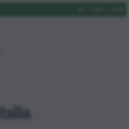
eo
talia