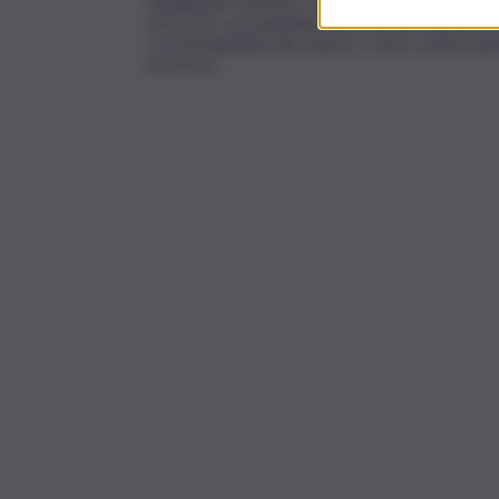
delegazioni di buyer confermate quelle di Giap
aree che si prospettano di interesse sia per l
crescita globale del settore, come confermano 
di Parma.