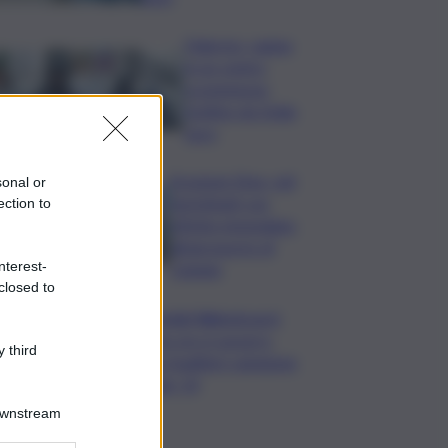
Palermo, rapina
in un centro
scommesse:
bottino da 5mila
euro
Eruzione Etna, voli
sonal or
ripristinati con
ection to
effetto immediato
all’aeroporto di
nterest-
Catania
closed to
Mondiali Wakeboard:
primo oro è azzurro,
 third
Noa Gualtieri campione
Under 14
Downstream