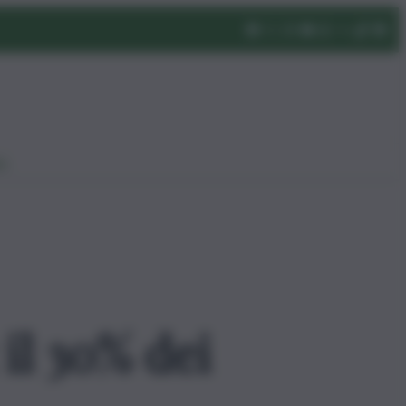
eo
 il 30% dei