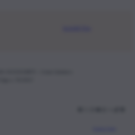
Iscriviti Ora
.IVA: 01153210875 – Cciaa Catania n.
 D.lgs n. 70/2017
Scarica l’app