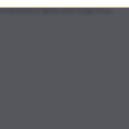
pone, Corea del Sud, Canada, USA, Brasile, Francia, tutte
’export della nostra produzione food&drink che per la
le rilevazioni di ICE-Agenzia, partner strategico di Fiere