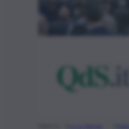
Google
Discover
Fonti 
Seguici su