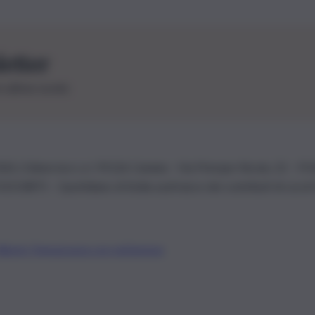
letter
le ultime novità
26 | Ediservice s.r.l. 95126 Catania – Via Principe Nicola, 22 – P
3210875 – Quotidiano di Sicilia usufruisce dei contributi di cui al
Alberto Tregua
Lavora con noi
Gerenza