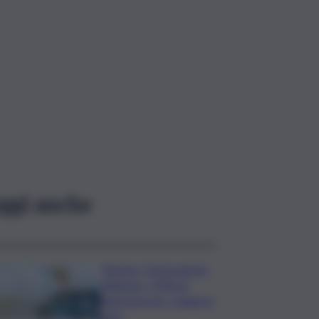
ggi anche
Turismo, Osservatorio
Telepass: +20% di
interesse per i viaggi in
auto