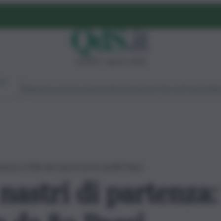
venerdì 7 agosto 2026
Ambiente
Lavoro
Economia
Politica
Cultura
Dai Mercati
Podcast
Vid
rtenza: il 30% dei marchi arriva da 80 Paesi
nastri di partenza: