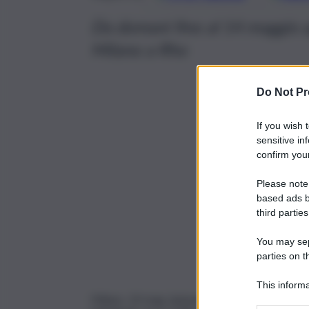
Da domani fino al 14 maggio a
Milano a Rho
Do Not Pr
If you wish 
sensitive in
confirm your
Please note
based ads b
third parties
You may sepa
parties on t
This informa
Milano, 10 mag. (askanews) – Su circa 5mila ma
Participants