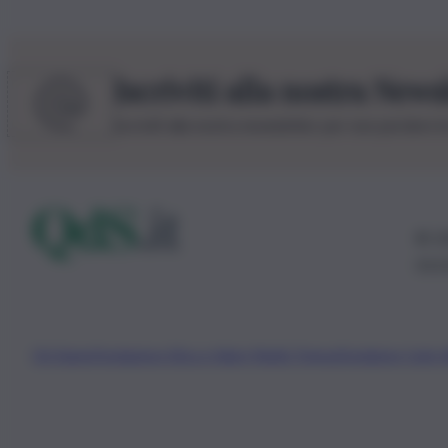
Iscriviti alla nostra News
Iscriviti alla nostra newsletter per non perdere 
© 20
0115
Chi Siamo
Fondazione Etica e Valori Marilù Tregua
Fondatore Carlo 