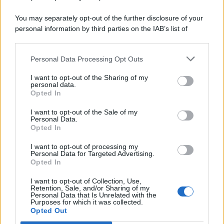
You may separately opt-out of the further disclosure of your
personal information by third parties on the IAB’s list of
© 2026 | Ediservice s.r.l. 95126 Catania – Via Principe
downstream participants.
Nicola, 22 – P.IVA: 01153210875 – Cciaa Catania n.
Personal Data Processing Opt Outs
This information may also be disclosed by us to third parties
01153210875 – Quotidiano di Sicilia usufruisce dei
on the IAB’s List of Downstream Participants that may further
contributi di cui al D.lgs n. 70/2017
I want to opt-out of the Sharing of my
disclose it to other third parties.
personal data.
Opted In
I want to opt-out of the Sale of my
Personal Data.
Chi Siamo
Opted In
Fondazione Etica e Valori Marilù Tregua
Fondatore Carlo Alberto Tregua
Lavora con noi
I want to opt-out of processing my
Personal Data for Targeted Advertising.
Gerenza
Opted In
I want to opt-out of Collection, Use,
Retention, Sale, and/or Sharing of my
Personal Data that Is Unrelated with the
Purposes for which it was collected.
Opted Out
Scarica l’app