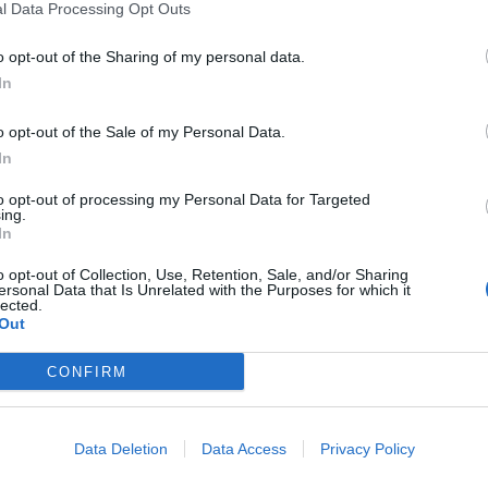
l Data Processing Opt Outs
craina
si è soffermato il Presidente della Repubblica Sergio
o opt-out of the Sharing of my personal data.
pponese
Nhk
che “è prematuro discutere di soluzioni” per
In
 nel conflitto russo-ucraino.
o opt-out of the Sale of my Personal Data.
t, news e aggiornamenti CLICCA QUI
In
 velocemente una soluzione di
to opt-out of processing my Personal Data for Targeted
ing.
 nessuna delle due parti”
In
o opt-out of Collection, Use, Retention, Sale, and/or Sharing
la
, invitato dall’emittente giapponese
Nhk
, rispondendo ad
ersonal Data that Is Unrelated with the Purposes for which it
lected.
aliane di peace-keeping in Ucraina: “Non siamo ancora a
Out
ziati di pace. Parlare di quello che avverrà come soluzioni
CONFIRM
a soluzione di pace – prosegue Mattarella – che non
giusta perchè sia duratura, perchè una pace basata sulla
Data Deletion
Data Access
Privacy Policy
il piano per riarmare