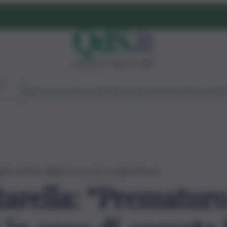
domenica 9 agosto 2026
Ambiente
Lavoro
Economia
Politica
Cultura
Dai Mercati
Podcast
Vid
re di invio militari in caso di cessate il fuoco”
arella: “Prematuro