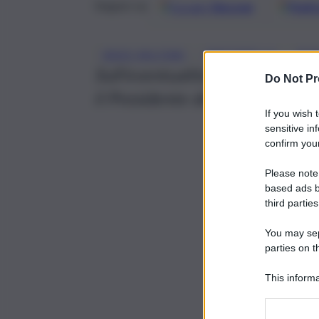
Google
Discover
Fonti 
Seguici su
, 
, 
INVIO MILITARI
MATTARELLA
RUS
Sull’eventualità di possibile i
Do Not Pr
il Presidente della Repubblica
If you wish 
sensitive in
confirm your
Please note
based ads b
third parties
You may sepa
parties on t
This informa
Participants