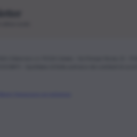
letter
le ultime novità
26 | Ediservice s.r.l. 95126 Catania – Via Principe Nicola, 22 – P
3210875 – Quotidiano di Sicilia usufruisce dei contributi di cui al
Alberto Tregua
Lavora con noi
Gerenza