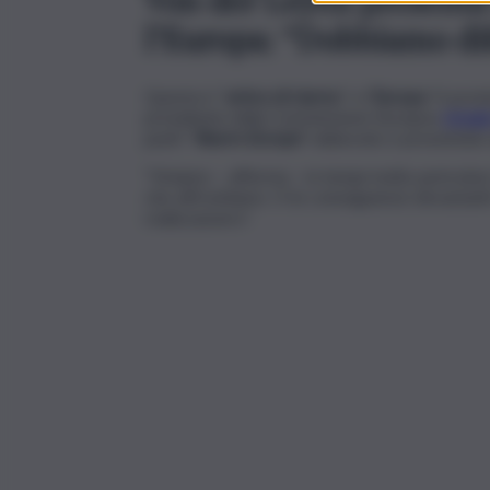
l’Europa: “Dobbiamo di
Questa è “
un’era di riarmo
” e l’
Europa
“è pront
presidente della Commissione Europea
Ursul
punti “
Rearm Europe
” elaborato e presentato a
“Viviamo – afferma – in tempi molto pericolos
che affrontiamo. O le conseguenze devastant
realizzassero”.