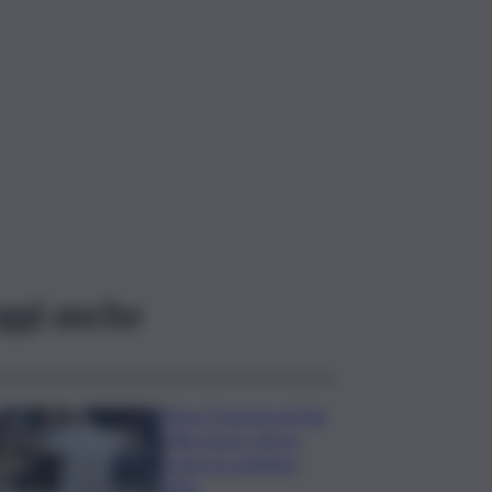
ggi anche
Papa: Presenza di Dio
nelle nostre vite in
grado di cambiare
tutto