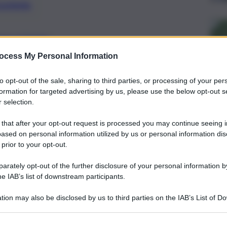
preferite
SIA UCRAINA
nvio di truppe in Ucraina si è soffermato
ocess My Personal Information
 Sergio Mattarella
to opt-out of the sale, sharing to third parties, or processing of your per
formation for targeted advertising by us, please use the below opt-out s
 selection.
 that after your opt-out request is processed you may continue seeing i
ased on personal information utilized by us or personal information dis
 prior to your opt-out.
rately opt-out of the further disclosure of your personal information by
he IAB’s list of downstream participants.
tion may also be disclosed by us to third parties on the IAB’s List of 
 that may further disclose it to other third parties.