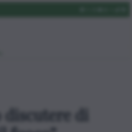
eo
 discutere di