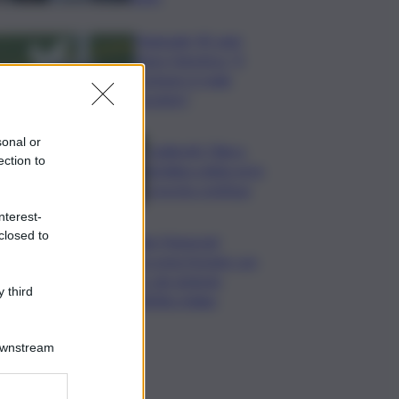
Nagasaki, 81 anni
dopo l’atomica: “Il
nucleare è male
assoluto”
sonal or
Coldiretti: Filiera
ection to
bufalina solida ed in
crescita continua
nterest-
closed to
Nals Margreid
racconta l’estate con
tre vini simbolo
 third
dell’Alto Adige
Downstream