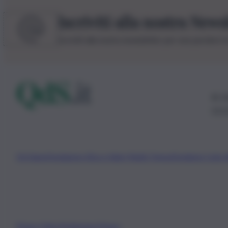
Iscriviti alla nostra News
Iscriviti alla nostra newsletter per non perdere 
© 20
0115
Chi Siamo
Fondazione Etica e Valori Marilù Tregua
Fondatore Carlo 
Privacy Policy
Preferenze Privacy