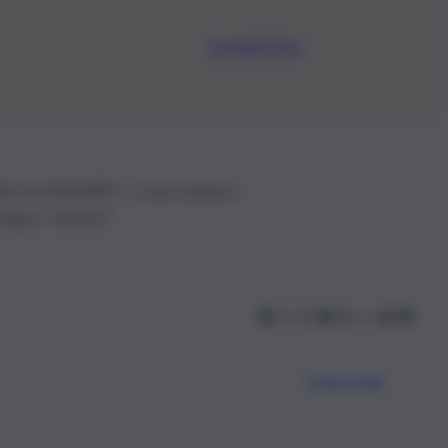
Iscriviti Ora
.IVA: 01153210875 – Cciaa Catania n.
 D.lgs n. 70/2017
Scarica l’app