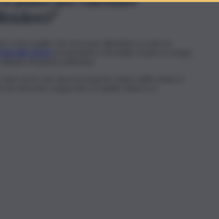
fenderci”
a” a fare quello che serve per difendersi. Lo dice la
a Von der Leyen
, presentando a Bruxelles il piano in cinque
ll’inizio di questa settimana.
i. Non serve che descriva la grave natura delle minacce
i che dovremo sopportare se quelle minacce si