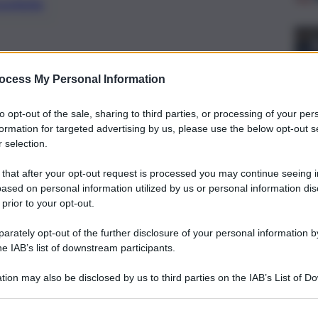
preferite
dove è previsto l’incontro con il
ocess My Personal Information
ergio Mattarella
to opt-out of the sale, sharing to third parties, or processing of your per
formation for targeted advertising by us, please use the below opt-out s
 selection.
 that after your opt-out request is processed you may continue seeing i
ased on personal information utilized by us or personal information dis
 prior to your opt-out.
rately opt-out of the further disclosure of your personal information by
he IAB’s list of downstream participants.
tion may also be disclosed by us to third parties on the IAB’s List of 
 that may further disclose it to other third parties.