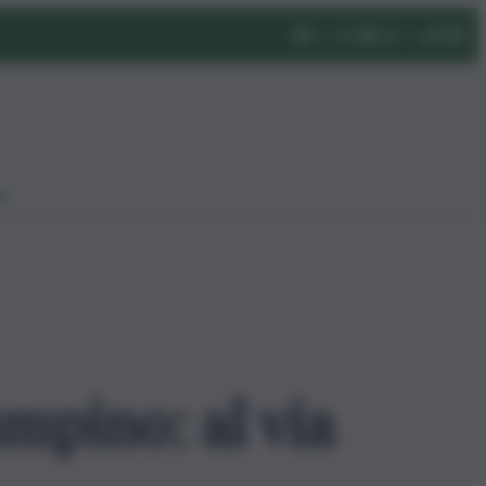
eo
mpino: al via