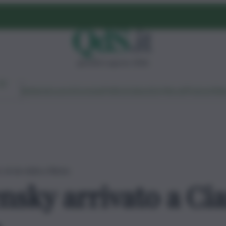
giovedì 6 agosto 2026
Ambiente
Lavoro
Economia
Politica
Cultura
Dai Mercati
Podcast
Vid
 al via visita a Roma
nsky arrivato a Cia