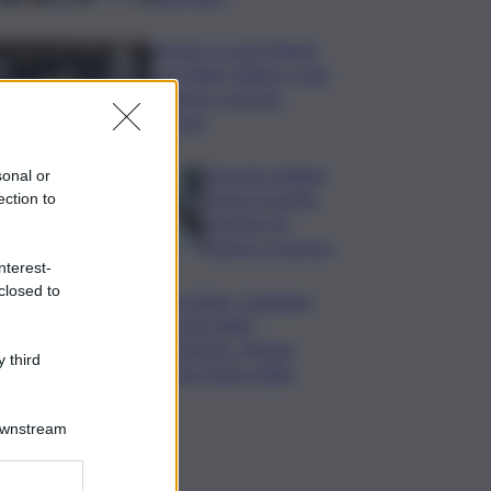
Vertice a casa Meloni
con Tajani, Salvini e Lupi:
bilancio e priorità
ripresa
Operaio siciliano
sonal or
muore travolto
ection to
da lastre di
marmo a Carrara
nterest-
closed to
Banco Bpm, Castagna:
Agricole Italia?
Valuteremo, ritengo
 third
fusione molto solida
Downstream