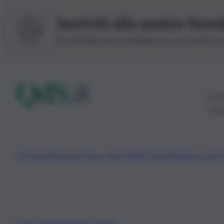
Iscriviti alla nostra News
Iscriviti alla nostra newsletter per non perdere 
© 20
0115
Chi Siamo
Fondazione Etica e Valori Marilù Tregua
Fondatore Carlo 
Privacy Policy
Preferenze Privacy