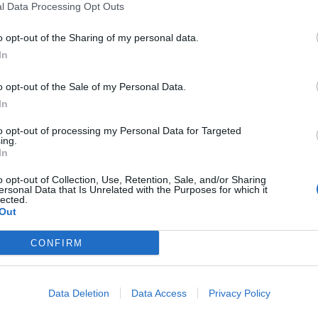
l Data Processing Opt Outs
militare di Ciampino. Accolto dal vicepremier e ministro
o opt-out of the Sharing of my personal data.
o inizia la sua visita in una Roma blindata, passato più di un
In
febbraio dello scorso anno, dopo l’invasione russa del Paese.
è previsto
l’incontro con il presidente della Repubblica
o opt-out of the Sale of my Personal Data.
o a Palazzo Chigi per il faccia a faccia con il presidente del
In
el pomeriggio Zelensky si recherà in Vaticano
per essere
i Bruno Vespa, protagonista dell’edizione speciale di
to opt-out of processing my Personal Data for Targeted
ing.
In
o opt-out of Collection, Use, Retention, Sale, and/or Sharing
ersonal Data that Is Unrelated with the Purposes for which it
lected.
Out
CONFIRM
Data Deletion
Data Access
Privacy Policy