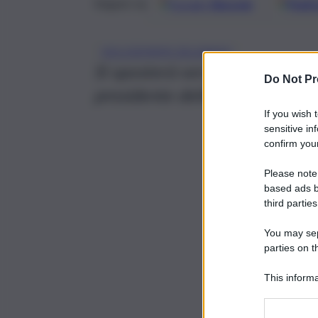
Google
Discover
Fonti 
Seguici su
VOLODYMYR ZELENSKY
Si sposterà verso il Quirinale 
Do Not Pr
presidente della Repubblica S
If you wish 
sensitive in
confirm your
Please note
based ads b
third parties
You may sepa
parties on t
This informa
Participants