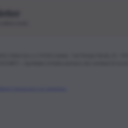
letter
le ultime novità
26 | Ediservice s.r.l. 95126 Catania – Via Principe Nicola, 22 – P
3210875 – Quotidiano di Sicilia usufruisce dei contributi di cui al
Alberto Tregua
Lavora con noi
Gerenza