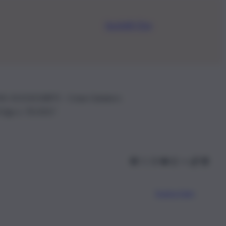
Iscriviti Ora
.IVA: 01153210875 – Cciaa Catania n.
 D.lgs n. 70/2017
Scarica l’app