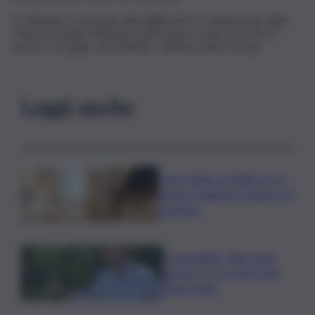
Il colloquio è avvenuto alla vigilia del G7 organizzato dalla
Francia al quale Zelensky parteciperà a una sessione di
lavoro e al quale, da martedì, è atteso anche Trump.
Leggi anche
Case rifugio, la Sicilia tra le
prime in Italia per numero di
strutture
Sostenibilità, Villa Sandi:
sensori e IA in oltre 200
ettari vitati