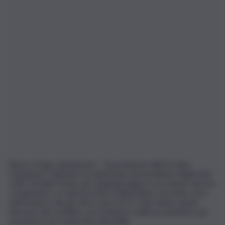
Roma, 14 giu. (askanews) – Il presidente dell’Ucraina,
Volodymyr Zelensky ha telefonata al presidente degli Stati
Uniti, Donald Trump, per fargli gli auguri in occasione del suo
compleanno. Lo riporta il Kiev Indipendent, secondo cui la
telefonata è durata oltre mezz’ora e i due hanno anche
discusso del conflitto con la Russia e delle prospettive per
una intesa che metta fine all’ostilità.