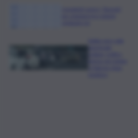
Consulenti Lavoro: “Bussola”
per orientarsi tra i sistemi
retributivi Ue
Bollino nero sulle
autostrade
siciliane, traffico
intenso da Catania
a Palermo: Anas
monitora