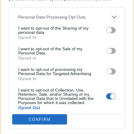
© 2026 | Ediservice s.r.l. 95126 Catania – Via Principe
downstream participants.
Nicola, 22 – P.IVA: 01153210875 – Cciaa Catania n.
Personal Data Processing Opt Outs
This information may also be disclosed by us to third parties
01153210875 – Quotidiano di Sicilia usufruisce dei
on the IAB’s List of Downstream Participants that may further
contributi di cui al D.lgs n. 70/2017
I want to opt-out of the Sharing of my
disclose it to other third parties.
personal data.
Opted In
I want to opt-out of the Sale of my
Personal Data.
Chi Siamo
Opted In
Fondazione Etica e Valori Marilù Tregua
Fondatore Carlo Alberto Tregua
Lavora con noi
I want to opt-out of processing my
Personal Data for Targeted Advertising.
Gerenza
Opted In
I want to opt-out of Collection, Use,
Retention, Sale, and/or Sharing of my
Personal Data that Is Unrelated with the
Purposes for which it was collected.
Opted Out
Scarica l’app
CONFIRM
Privacy Policy
Preferenze Privacy