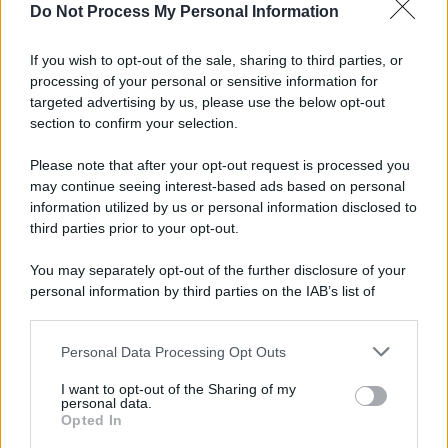
Do Not Process My Personal Information
Iscriviti alla nostra Newsletter
If you wish to opt-out of the sale, sharing to third parties, or
Iscriviti alla nostra newsletter per non perdere le ultime
processing of your personal or sensitive information for
novità
targeted advertising by us, please use the below opt-out
section to confirm your selection.
Iscriviti Ora
Please note that after your opt-out request is processed you
may continue seeing interest-based ads based on personal
information utilized by us or personal information disclosed to
third parties prior to your opt-out.
You may separately opt-out of the further disclosure of your
personal information by third parties on the IAB’s list of
© 2026 | Ediservice s.r.l. 95126 Catania – Via Principe
downstream participants.
Nicola, 22 – P.IVA: 01153210875 – Cciaa Catania n.
Personal Data Processing Opt Outs
This information may also be disclosed by us to third parties
01153210875 – Quotidiano di Sicilia usufruisce dei
on the IAB’s List of Downstream Participants that may further
contributi di cui al D.lgs n. 70/2017
I want to opt-out of the Sharing of my
disclose it to other third parties.
personal data.
Opted In