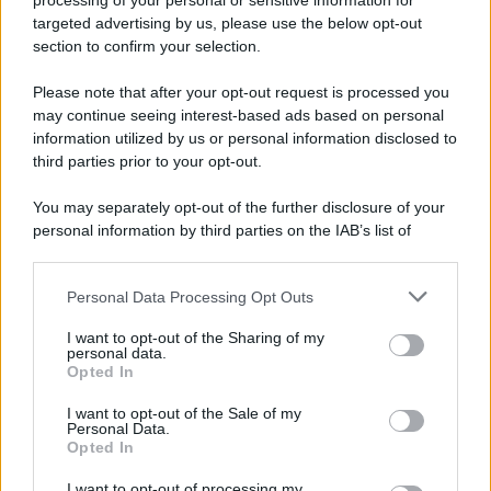
processing of your personal or sensitive information for
novità
targeted advertising by us, please use the below opt-out
section to confirm your selection.
Iscriviti Ora
Please note that after your opt-out request is processed you
may continue seeing interest-based ads based on personal
information utilized by us or personal information disclosed to
third parties prior to your opt-out.
You may separately opt-out of the further disclosure of your
personal information by third parties on the IAB’s list of
© 2026 | Ediservice s.r.l. 95126 Catania – Via Principe
downstream participants.
Nicola, 22 – P.IVA: 01153210875 – Cciaa Catania n.
Personal Data Processing Opt Outs
This information may also be disclosed by us to third parties
01153210875 – Quotidiano di Sicilia usufruisce dei
on the IAB’s List of Downstream Participants that may further
contributi di cui al D.lgs n. 70/2017
I want to opt-out of the Sharing of my
disclose it to other third parties.
personal data.
Opted In
I want to opt-out of the Sale of my
Personal Data.
Chi Siamo
Opted In
Fondazione Etica e Valori Marilù Tregua
Fondatore Carlo Alberto Tregua
Lavora con noi
I want to opt-out of processing my