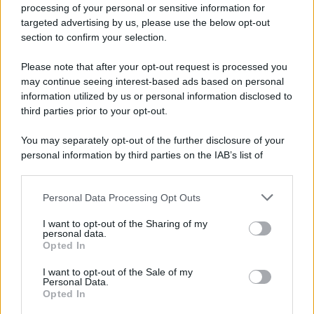
Iscriviti alla nostra newsletter per non perdere le ultime
processing of your personal or sensitive information for
novità
targeted advertising by us, please use the below opt-out
section to confirm your selection.
Iscriviti Ora
Please note that after your opt-out request is processed you
may continue seeing interest-based ads based on personal
information utilized by us or personal information disclosed to
third parties prior to your opt-out.
You may separately opt-out of the further disclosure of your
personal information by third parties on the IAB’s list of
© 2026 | Ediservice s.r.l. 95126 Catania – Via Principe
downstream participants.
Nicola, 22 – P.IVA: 01153210875 – Cciaa Catania n.
Personal Data Processing Opt Outs
This information may also be disclosed by us to third parties
01153210875 – Quotidiano di Sicilia usufruisce dei
on the IAB’s List of Downstream Participants that may further
contributi di cui al D.lgs n. 70/2017
I want to opt-out of the Sharing of my
disclose it to other third parties.
personal data.
Opted In
I want to opt-out of the Sale of my
Personal Data.
Chi Siamo
Opted In
Fondazione Etica e Valori Marilù Tregua
Fondatore Carlo Alberto Tregua