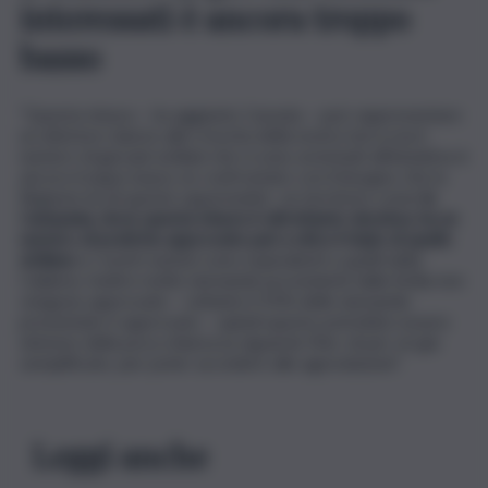
interessati è ancora troppo
basso
“Questa misura – ha aggiunto Cassata – può rappresentare
un ulteriore slancio alla crescita della nostra terra ma il
numero di giovani siciliani che si sono avvicinati all’iniziativa è
ancora troppo basso se confrontato con il bisogno che la
Regione ha di queste opportunità : un territorio come
la
Campania, dove questa misura è altrettanto decisiva, ha un
numero di pratiche approvate pari a oltre il triplo di quello
siciliano
e i nostri numeri sono equivalenti a quelli della
Calabria. Inoltre molte domande provenienti dalla Sicilia non
vengono approvate – soltanto il 35% delle domande
presentate è approvato – quindi questo potrebbe essere
sintomo della poca chiarezza riguardo l’iter, di per sé già
semplificato, per poter accedere alle agevolazioni”.
Leggi anche