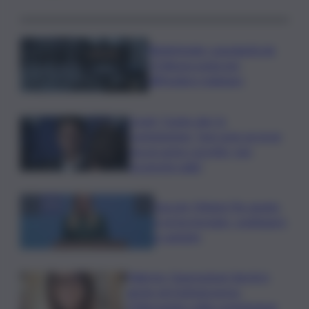
Bitdefender: popolarità de
L’Odissea usata per
diffondere malware
Covid, ‘Conte-day’ in
commissione: “non sono un eroe
ma un uomo corretto, non
troverete nulla”
Guccini, Meloni: l’ho amato
e mi ha formato, continuerò
a cantarlo
Palermo, l’operazione Varchi è
anche nel Sottogoverno:
D’Alessandro nella commissione