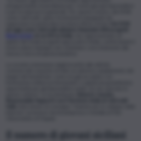
un’opportunità straordinaria per i nostri giovani imprenditori
e per le imprese in generale. Per questo motivo, dal 2018,
come UniCredit, siamo fortemente impegnati nel
supportare in particolare la misura Resto al Sud.
Dal 2018
ad oggi come UniCredit abbiamo finanziato 844 progetti
Resto al Sud
, di cui 355 in Sicilia
, che rappresentano un
quinto del totale progetti approvati in Sicilia, confermando il
nostro pieno impegno nel contribuire concretamente alla
messa a terra di questa iniziativa.
La recente estensione degli incentivi alle attività
commerciali consente di fatto un ulteriore ampliamento del
target dei beneficiari, come era già accaduto con
l’estensione ai liberi professionisti, e quindi una grandissima
opportunità per gli imprenditori under 56 che operano in
questo settore”. Lo ha dichiarato
Roberto Cassata,
Responsabile Rapporti con il Territorio Sicilia di UniCredit
Italia
, intervenuto al convegno “Insieme per lo sviluppo delle
imprese”, promosso da Assoimpresa e Invitalia al Polo
Universitario di Trapani.
Il numero di giovani siciliani