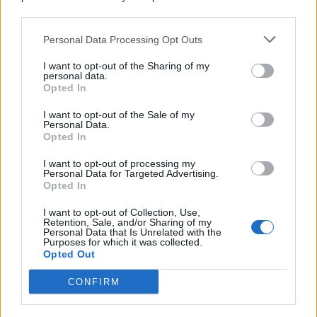
© 2026 | Ediservice s.r.l. 95126 Catania – Via Principe
downstream participants.
Nicola, 22 – P.IVA: 01153210875 – Cciaa Catania n.
Personal Data Processing Opt Outs
This information may also be disclosed by us to third parties
01153210875 – Quotidiano di Sicilia usufruisce dei
on the IAB’s List of Downstream Participants that may further
contributi di cui al D.lgs n. 70/2017
I want to opt-out of the Sharing of my
disclose it to other third parties.
personal data.
Opted In
I want to opt-out of the Sale of my
Personal Data.
Chi Siamo
Opted In
Fondazione Etica e Valori Marilù Tregua
Fondatore Carlo Alberto Tregua
Lavora con noi
I want to opt-out of processing my
Personal Data for Targeted Advertising.
Gerenza
Opted In
I want to opt-out of Collection, Use,
Retention, Sale, and/or Sharing of my
Personal Data that Is Unrelated with the
Purposes for which it was collected.
Opted Out
Scarica l’app
CONFIRM
Privacy Policy
Preferenze Privacy