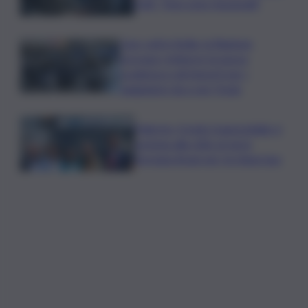
QdS: “Non sono funzionali”
Caro voli in Sicilia, la Regione
proroga i rimborsi: la nuova
scadenza e gli importi per i
viaggiatori da e per l’Isola
Palermo, il molo trapezoidale si
avvicina alla città: al via la
fermata Amat per tre linee bus