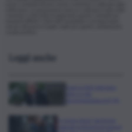
nostre comunità devono essere sostenute e sollevate dalla
sofferenza. La sua presenza storica e radicata in tutta Italia
consente a UniCredit di supportare queste comunità nei
momenti difficili e UniCredit Foundation è un importante
veicolo attraverso il quale realizzare questo cambiamento
sociale positivo.
Leggi anche
Sogin: in 2025 utile balza
oltre 2,5 mln,
decommissioning al 47,7%
Il “circolo vizioso” dei tirocini
regionali, la denuncia di Lauria al