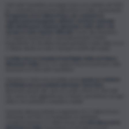
UniCredit Foundation prosegue il percorso iniziato nel 2021
per combattere la povertà alimentare in Italia, annunciando
l’erogazione di 2,3 milioni di Euro, per sostenere le
organizzazioni impegnate sull’intero territorio nazionale
nella distribuzione di generi alimentari a tutti coloro che
versano in stato di grave difficoltà.
Grazie alla donazione,
53 organizzazioni locali e nazionali potranno fornire
l’equivalente di 1,8 milioni di pasti gratuiti in tutta Italia, di cui
1 milione diretti al Centro-Sud (pari al 60% del totale).
In Sicilia sono la Comunità di Sant’Egidio Sicilia ed il Banco
Alimentare Sicilia
tra le 53 organizzazioni beneficiarie della
donazione di UniCredit Foundation.
L’iniziativa è stata resa possibile anche
grazie al contributo
di 500mila euro provenienti dal Fondo Carta Etica
,
alimentato grazie alle carte di credito etiche di UniCredit
che, senza costi aggiuntivi per il cliente, permettono ad ogni
utilizzo di contribuire a iniziative solidali.
Sommata alla precedente erogazione di 2,7 milioni di euro
effettuata nel 2021, la Fondazione ha destinato
complessivamente 5,1 milioni di euro alla
lotta alla povertà
alimentare in Italia
, l’equivalente di 3,8 milioni di pasti.