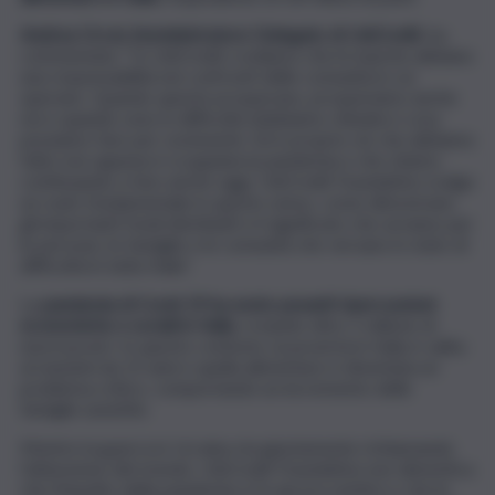
Andrea Orcel, Amministratore Delegato di UniCredit
, ha
commentato: “In UniCredit crediamo che le banche abbiano
una responsabilità nei confronti delle comunità in cui
operano. Quando queste prosperano, prosperiamo anche
noi e quando sono in difficoltà dobbiamo chiederci cosa
possiamo fare per sostenerle. Ed è proprio ciò che abbiamo
fatto non appena è scoppiata la pandemia e che stiamo
continuando a fare anche oggi. UniCredit Foundation svolge
un ruolo fondamentale in questo senso, come dimostrano
gli importanti fondi distribuiti e il significato che avranno per
le persone, le famiglie e le comunità che versano in stato di
difficoltà in tutta Italia”.
La
pandemia di Covid 19 ha avuto pesanti ripercussioni
economiche e sociali in Italia
, creando oltre 1 milione di
nuovi poveri. In questo contesto, la povertà in Italia è salita
ai massimi da 15 anni e quella alimentare è diventata un
problema critico, comportando un incremento delle
famiglie assistite.
Mentre la guerra in Ucraina sta giustamente richiamando
l’attenzione del mondo, UniCredit Foundation non dimentica
che l’impatto della pandemia si fa ancora sentire e che le