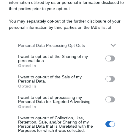
information utilized by us or personal information disclosed to
third parties prior to your opt-out.
You may separately opt-out of the further disclosure of your
personal information by third parties on the IAB’s list of
© 2026 | Ediservice s.r.l. 95126 Catania – Via Principe
downstream participants.
Nicola, 22 – P.IVA: 01153210875 – Cciaa Catania n.
Personal Data Processing Opt Outs
This information may also be disclosed by us to third parties
01153210875 – Quotidiano di Sicilia usufruisce dei
on the IAB’s List of Downstream Participants that may further
contributi di cui al D.lgs n. 70/2017
I want to opt-out of the Sharing of my
disclose it to other third parties.
personal data.
Opted In
I want to opt-out of the Sale of my
Personal Data.
Chi Siamo
Opted In
Fondazione Etica e Valori Marilù Tregua
Fondatore Carlo Alberto Tregua
Lavora con noi
I want to opt-out of processing my
Personal Data for Targeted Advertising.
Gerenza
Opted In
I want to opt-out of Collection, Use,
Retention, Sale, and/or Sharing of my
Personal Data that Is Unrelated with the
Purposes for which it was collected.