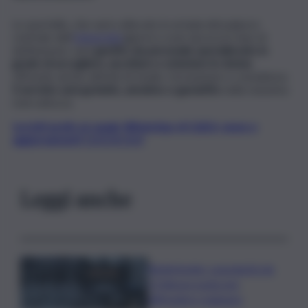
Lo sportello, che sarà collocato in un’aula del palazzo
centrale dell’
Università
(giorni e orari ancora in fase di
definizione), sarà
gestito da personale specializzato in
grado di accogliere, ascoltare e orientare le donne
,
offrendo anche attività di studio, formazione e consulenza.
Il servizio sarà gratuito, anonimo e garantito
nella massima
riservatezza.
Iscriviti gratis al canale WhatsApp di QdS.it, news e
aggiornamenti CLICCA QUI
Leggi anche
Bitdefender: popolarità de
L’Odissea usata per
diffondere malware