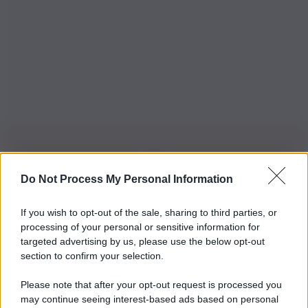
Do Not Process My Personal Information
Iscriviti alla nostra Newsletter
If you wish to opt-out of the sale, sharing to third parties, or
Iscriviti alla nostra newsletter per non perdere le ultime
processing of your personal or sensitive information for
novità
targeted advertising by us, please use the below opt-out
section to confirm your selection.
Iscriviti Ora
Please note that after your opt-out request is processed you
may continue seeing interest-based ads based on personal