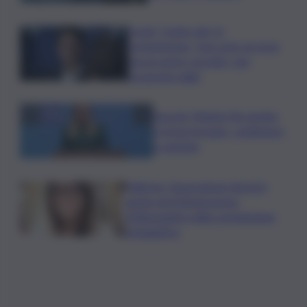
Covid, ‘Conte-day’ in
commissione: “non sono un eroe
ma un uomo corretto, non
troverete nulla”
Guccini, Meloni: l’ho amato
e mi ha formato, continuerò
a cantarlo
Palermo, l’operazione Varchi è
anche nel Sottogoverno:
D’Alessandro nella commissione
Urbanistica