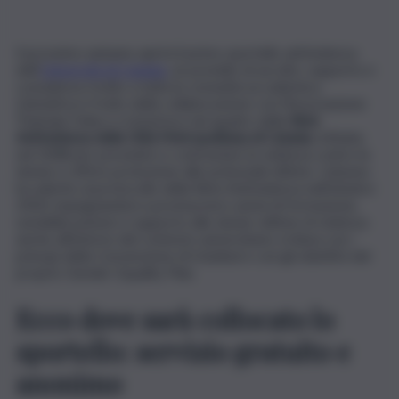
Il prossimo autunno aprirà il primo sportello antiviolenza
dell’
Università di Catania
, un presidio di ascolto, supporto e
consulenza rivolto a tutta la comunità accademica.
L’iniziativa è frutto della collaborazione con l’Associazione
Thamaia Onlus e si inserisce nel quadro della
Rete
Antiviolenza della Città Metropolitana di Catania
, istituita
nel 2008 per prevenire e contrastare la violenza contro le
donne e offrire protezione alle potenziali vittime. L’ateneo
ha aderito al protocollo della Rete Antiviolenza nell’ottobre
2024, impegnandosi a promuovere azioni di formazione,
sensibilizzazione e supporto alle donne vittime di violenza
anche all’interno del contesto universitario, in linea con i
principi della Convenzione di Istanbul e con gli obiettivi del
proprio Gender Equality Plan.
Ecco dove sarà collocato lo
sportello: servizio gratuito e
anonimo