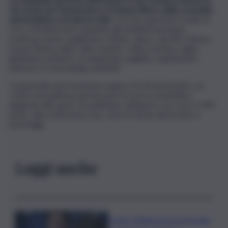
nel verde per il benessere e il tempo libero della comunità
universitaria e di tutta la città
. Con una superficie totale di
circa 135.000 metri quadrati, gli studenti potranno
praticare nuoto, pallanuoto, tennis, calcio, calcetto, fitness,
acqua-fitness, hidro-bike, basket, volley, hockey, rugby,
ginnastica artistica, arrampicata, pugilato, equitazione,
parkour & freerunning, baseball.
Comprende una foresteria capace di 150 posti letto, un
centro di medicina sportiva per la ricerca scientifica
applicata allo sport, un anfiteatro all’aperto con circa 2.500
posti, sale conferenze, bar, zone di verde attrezzato e
parcheggi.
Leggi anche
Conte: Meloni non ha trovato