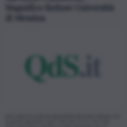
Magnifico Rettore Università
di Messina
Sono tante le novità per gli studenti del nostro Ateneo, una
di queste riguarda lo sport. Nei mesi scorsi, sono stati
approvati il piano sportivo e quello finanziario per un