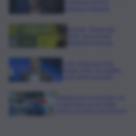
5 minuti per verità su
Delmastro-Santanchè
Bevande, “BrauBeviale
2026”: nuovi consumi
ridisegnano il mercato
Covid, Campo largo unito
difende Conte: “ha ristabilito
verità, destra si arrenda”
Chiedono l’ora a un passante, poi
lo minacciano con un coltello:
panico in via Etnea, due gli arresti