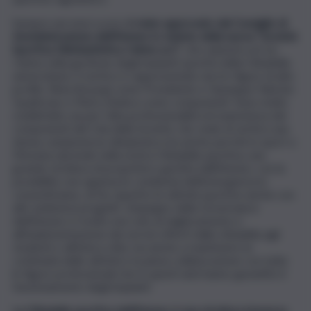
Sempre nei mesi scorsi,
è stato approvato dal Consiglio di
Amministrazione dell’Ateneo lo statuto della nuova “Società
Sportiva Dilettantistica Unime a.r.l.”
, che subentra al Cus
Unime nella gestione degli impianti sportivi della Cittadella
universitaria. Il vertice è rappresentato da tre figure di alto
profilo: Silvia Bosurgi come Presidente e Giuseppe Fabrizio
Quattrone e Pietro Ambra come componenti. Sono molto
soddisfatto sia per l’alta professionalità ed esperienza dei
componenti del Cda della Società, che vede al vertice una
donna campionessa olimpionica ma anche perchè lo sport a
Messina riprende nella nostra Cittadella sportiva, una
grande struttura di proprietà e gestita dall’Ateneo, con la
possibilità, non appena le condizioni dell’emergenza lo
consentiranno, di far ripartire le attività sportive anche con
altri ambiziosi progetti. L’impegno della Governance
dell’Ateneo è rivolto non solo al miglioramento e
all’implementazione dei servizi offerti dalla cittadella agli
studenti e all’intera città, ma anche a mantenere la
continuità delle attività e la piena collaborazione con tutte
le figure professionali che in questi anni hanno garantito il
funzionamento degli impianti.
La Cittadella sportiva dell’Ateneo è una struttura immersa