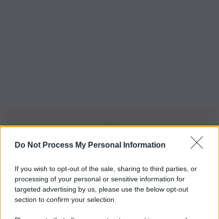
Do Not Process My Personal Information
Iscriviti alla nostra Newsletter
If you wish to opt-out of the sale, sharing to third parties, or
Iscriviti alla nostra newsletter per non perdere le ultime
processing of your personal or sensitive information for
novità
targeted advertising by us, please use the below opt-out
section to confirm your selection.
Iscriviti Ora