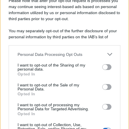
Please note that after your opt-out request is processed you
may continue seeing interest-based ads based on personal
information utilized by us or personal information disclosed to
third parties prior to your opt-out.
You may separately opt-out of the further disclosure of your
personal information by third parties on the IAB’s list of
© 2026 | Ediservice s.r.l. 95126 Catania – Via Principe
downstream participants.
Nicola, 22 – P.IVA: 01153210875 – Cciaa Catania n.
Personal Data Processing Opt Outs
This information may also be disclosed by us to third parties
01153210875 – Quotidiano di Sicilia usufruisce dei
on the IAB’s List of Downstream Participants that may further
contributi di cui al D.lgs n. 70/2017
I want to opt-out of the Sharing of my
disclose it to other third parties.
personal data.
Opted In
I want to opt-out of the Sale of my
Personal Data.
Chi Siamo
Opted In
Fondazione Etica e Valori Marilù Tregua
Fondatore Carlo Alberto Tregua
Lavora con noi
I want to opt-out of processing my
Personal Data for Targeted Advertising.
Gerenza
Opted In
I want to opt-out of Collection, Use,
Retention, Sale, and/or Sharing of my