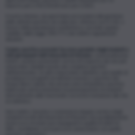
importo pari a 932.250,00 euro per il 2021.
Il nostro Ateneo, da quest’anno provvederà alla gestione
delle attività sportive da realizzare, d’intesa con il CUSI, a
favore della popolazione studentesca, secondo quanto
stabilito dalla Legge 394/77 e dai relativi regolamenti
attuativi.
Il piano sportivo prevede l’accesso gratuito degli studenti a
tutti gli impianti dell’Università di Messina
, contestualmente
inoltre, saranno potenziati i servizi di trasporto dai vari poli
universitari cittadini al polo dei complessi sportivi
dell’Annunziata. Un altro importante obiettivo sarà quello di
predisporre progetti ed attività motorie e sportive del
tempo libero dando vita ad una serie di iniziative sportive
indirizzate ad incrementare la partecipazione di studenti
diversamente abili, favorendo così la loro inclusione alla vita
accademica.
Sarà, inoltre, favorita e sostenuta la doppia carriera degli
studenti iscritti all’Università di Messina che parallelamente
al percorso di studi sono impegnati in qualità di atleti di
élite, conciliando così il percorso universitario con quello
sportivo-agonistico.