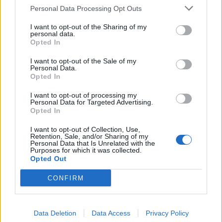
Personal Data Processing Opt Outs
This information may also be disclosed by us to third parties
01153210875 – Quotidiano di Sicilia usufruisce dei
on the IAB’s List of Downstream Participants that may further
contributi di cui al D.lgs n. 70/2017
I want to opt-out of the Sharing of my
disclose it to other third parties.
personal data.
Opted In
I want to opt-out of the Sale of my
Personal Data.
Chi Siamo
Opted In
Fondazione Etica e Valori Marilù Tregua
Fondatore Carlo Alberto Tregua
Lavora con noi
I want to opt-out of processing my
Personal Data for Targeted Advertising.
Gerenza
Opted In
I want to opt-out of Collection, Use,
Retention, Sale, and/or Sharing of my
Personal Data that Is Unrelated with the
Purposes for which it was collected.
Opted Out
Scarica l’app
CONFIRM
Privacy Policy
Preferenze Privacy
Data Deletion
Data Access
Privacy Policy