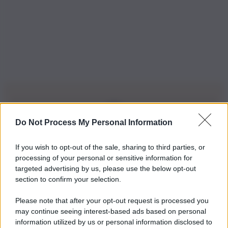
Do Not Process My Personal Information
Iscriviti alla nostra Newsletter
If you wish to opt-out of the sale, sharing to third parties, or
Iscriviti alla nostra newsletter per non perdere le ultime
processing of your personal or sensitive information for
novità
targeted advertising by us, please use the below opt-out
section to confirm your selection.
Iscriviti Ora
Please note that after your opt-out request is processed you
may continue seeing interest-based ads based on personal
information utilized by us or personal information disclosed to