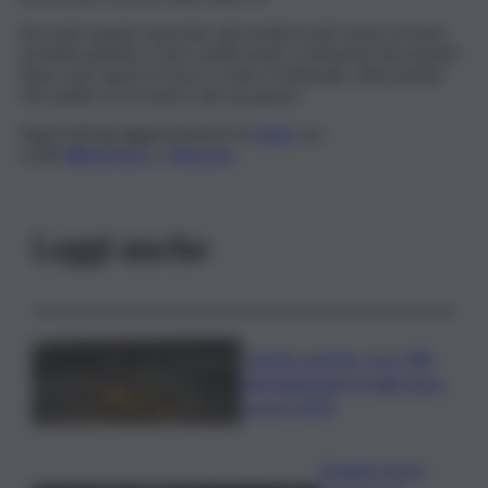
Secondo quanto riportato dai media locali, l’uomo armato
avrebbe gettato a terra delle buste contenenti documenti
dopo aver aperto il fuoco contro il tribunale, affermando
che quello era il motivo del suo gesto.
Segui tutti gli aggiornamenti di
QdS.it
sui
canali
WhatsApp
e
Telegram
Leggi anche
Caretta caretta, circa 280
nidi individuati in Italia dopo
record 2025
Quando arriva