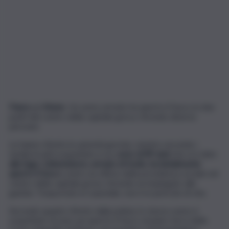
Paura
ad
Atene
. Un uomo armato ha aperto il fuoco in due
punti del centro della capitale greca, ferendo diverse
persone.
Lo hanno riferito le autorità greche, mentre secondo i
media locali il sospettato è un u
omo di 89 anni
che si è dato
alla fuga.
L’attentatore, armato di fucile, ha inizialmente
aperto il fuoco
contro un ufficio della previdenza sociale nel
centro della capitale gr
e
ca, ferendo un impiegato alle
gambe. Trasportato in ospedale, non è in pericolo di vita.
Secondo quanto riferito dalla polizia, lo stesso uomo è
sospettato di aver poi aperto il fuoco al piano terra della