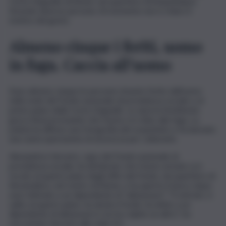
Corte d’appello di Atene, nel quartiere di Ampelokipoi,
ferendo diverse persone. Al momento non è chiaro il
motivo del gesto.
Almeno cinque i feriti, uomo
in fuga. Caccia all’uomo
Sono almeno cinque le persone rimaste ferite dall’uomo
nella sede del Fondo nazionale di previdenza sociale e al
primo piano della Corte d’appello. Lo riporta l’emittente
greca Skai precisando che l’uomo si è dato alla fuga. La
polizia ha diffuso una fotografia del sospettato e ha lanciato
una vasta operazione di sicurezza per catturarlo.
Alexandros Varveris, capo del Fondo nazionale di
previdenza sociale, ha dichiarato che l’uomo armato si è
recato al quarto piano degli uffici del fondo, nel quartiere di
Kerameikos, nel centro di Atene, e ha aperto il fuoco dopo
aver intimato a un dipendente di “abbassarsi”. “È entrato, è
salito al quarto piano, ha alzato il fucile, ha detto a un
dipendente di abbassarsi e ne ha colpito un altro”, ha
raccontato Varveris alla radio Ert.