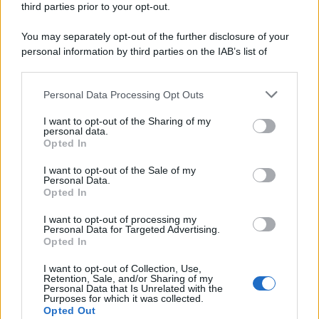
third parties prior to your opt-out.
You may separately opt-out of the further disclosure of your
personal information by third parties on the IAB’s list of
© 2026 | Ediservice s.r.l. 95126 Catania – Via Principe
downstream participants.
Nicola, 22 – P.IVA: 01153210875 – Cciaa Catania n.
Personal Data Processing Opt Outs
This information may also be disclosed by us to third parties
01153210875 – Quotidiano di Sicilia usufruisce dei
on the IAB’s List of Downstream Participants that may further
contributi di cui al D.lgs n. 70/2017
I want to opt-out of the Sharing of my
disclose it to other third parties.
personal data.
Opted In
I want to opt-out of the Sale of my
Personal Data.
Chi Siamo
Opted In
Fondazione Etica e Valori Marilù Tregua
Fondatore Carlo Alberto Tregua
Lavora con noi
I want to opt-out of processing my
Personal Data for Targeted Advertising.
Gerenza
Opted In
I want to opt-out of Collection, Use,
Retention, Sale, and/or Sharing of my
Personal Data that Is Unrelated with the
Purposes for which it was collected.
Opted Out
Scarica l’app