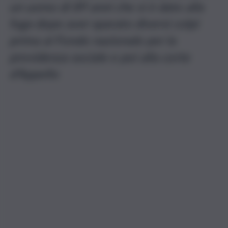
un uomo di 89 anni che si è dato alla
fuga dopo aver sparato diversi colpi
prima al Fondo nazionale per la
previdenza sociale e poi alla corte
d’Appello