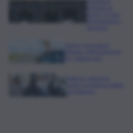
l’assegno di
inclusione ad
agosto? Le date
del pagamento e
dei rinnovi
Turismo, Osservatorio
Telepass: +20% di interesse
per i viaggi in auto
Palermo, rapina in un
centro scommesse: bottino
da 5mila euro