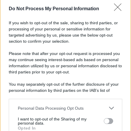
Do Not Process My Personal Information
Iscriviti alla nostra Newsletter
If you wish to opt-out of the sale, sharing to third parties, or
Iscriviti alla nostra newsletter per non perdere le ultime
processing of your personal or sensitive information for
novità
targeted advertising by us, please use the below opt-out
section to confirm your selection.
Iscriviti Ora
Please note that after your opt-out request is processed you
may continue seeing interest-based ads based on personal
information utilized by us or personal information disclosed to
third parties prior to your opt-out.
You may separately opt-out of the further disclosure of your
personal information by third parties on the IAB’s list of
© 2026 | Ediservice s.r.l. 95126 Catania – Via Principe
downstream participants.
Nicola, 22 – P.IVA: 01153210875 – Cciaa Catania n.
Personal Data Processing Opt Outs
This information may also be disclosed by us to third parties
01153210875 – Quotidiano di Sicilia usufruisce dei
on the IAB’s List of Downstream Participants that may further
contributi di cui al D.lgs n. 70/2017
I want to opt-out of the Sharing of my
disclose it to other third parties.
personal data.
Opted In