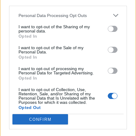
© 2026 | Ediservice s.r.l. 95126 Catania – Via Principe
downstream participants.
Nicola, 22 – P.IVA: 01153210875 – Cciaa Catania n.
Personal Data Processing Opt Outs
This information may also be disclosed by us to third parties
01153210875 – Quotidiano di Sicilia usufruisce dei
on the IAB’s List of Downstream Participants that may further
contributi di cui al D.lgs n. 70/2017
I want to opt-out of the Sharing of my
disclose it to other third parties.
personal data.
Opted In
I want to opt-out of the Sale of my
Personal Data.
Chi Siamo
Opted In
Fondazione Etica e Valori Marilù Tregua
Fondatore Carlo Alberto Tregua
Lavora con noi
I want to opt-out of processing my
Personal Data for Targeted Advertising.
Gerenza
Opted In
I want to opt-out of Collection, Use,
Retention, Sale, and/or Sharing of my
Personal Data that Is Unrelated with the
Purposes for which it was collected.
Opted Out
Scarica l’app
CONFIRM
Privacy Policy
Preferenze Privacy