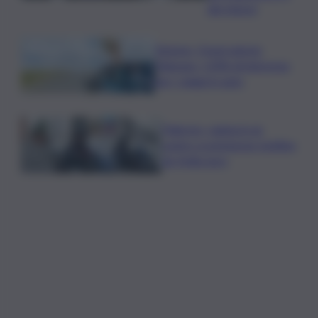
dei rinnovi
Turismo, Osservatorio
Telepass: +20% di interesse
per i viaggi in auto
Palermo, rapina in un
centro scommesse: bottino
da 5mila euro