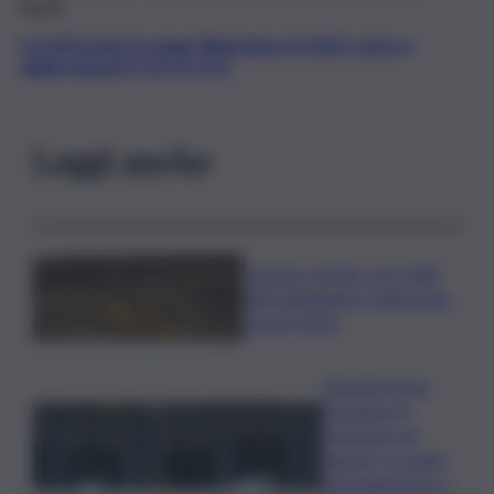
legale.
Iscriviti gratis al canale WhatsApp di QdS.it, news e
aggiornamenti CLICCA QUI
Leggi anche
Caretta caretta, circa 280
nidi individuati in Italia dopo
record 2025
Quando arriva
l’assegno di
inclusione ad
agosto? Le date
del pagamento e