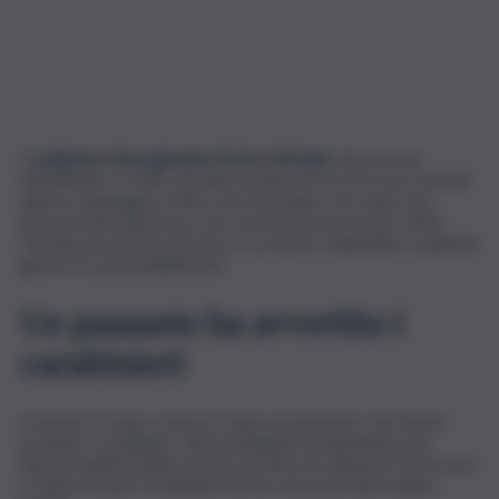
Il
cadavere di un giovane di circa 30 anni
, ancora non
identificato, è stato trovato un paio di ore fa in una zona di
aperta campagna a Mira, nel veneziano. Sul corpo una
grossa ferita alla testa, che si pensa possa essere stata
causata da un’arma da fuoco. La morte risalirebbe a qualche
giorno fa, presumibilmente.
Un passante ha avvertito i
carabinieri
A notare il corpo a terra è stato un passante, che ha poi
avvisato i carabinieri. Gli investigatori propendono per
l’ipotesi dell’omicidio perché accanto al cadavere l’arma non
è stata trovata. Si attende l’arrivo sul posto del medico