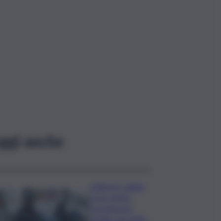
ggi anche
Palermo, rapina
in un centro
scommesse:
bottino da 5mila