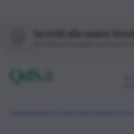
Iscriviti alla nostra News
Iscriviti alla nostra newsletter per non perdere 
© 20
0115
Chi Siamo
Fondazione Etica e Valori Marilù Tregua
Fondatore Carlo 