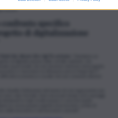
ali non risultano provvedimenti formali né comunicazioni
ni assunti.
 confronto specifico
ogetto di digitalizzazione
, Fistel Cisl, Uilcom Uil e Ugl Tlc scrivono
: “Chiediamo un
tto di digitalizzazione delle cartelle sanitarie, che
nale al personale che non dovesse rientrare nel progetto
voratrici e i lavoratori ex Almaviva sono in Naspi dal 1°
difficoltà economica e sociale che non consente ulteriori
te ribadito l’istituzione del bacino di crisi rappresenta uno
 mero atto formale. Sono necessari tempi certi, passaggi
i dichiarati in reale ricollocazione e concreta tutela
iamo la convocazione urgente di un incontro, al fine di
ro delle lavoratrici e dei lavoratori coinvolti”.