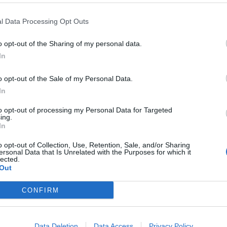
l Data Processing Opt Outs
o opt-out of the Sharing of my personal data.
In
o opt-out of the Sale of my Personal Data.
In
to opt-out of processing my Personal Data for Targeted
ing.
In
. A chiederlo i sindacati Slc Cgil, Fistel Cisl, Uilcom Uil e
 palazzo d’Orleans per la riconvocazione di un confronto
o opt-out of Collection, Use, Retention, Sale, and/or Sharing
ersonal Data that Is Unrelated with the Purposes for which it
lected.
Out
’amministrazione regionale
, ottenuto anche grazie alla
ratori davanti all’Ars, era stato comunicato l’avvio
nvolgimento oltre che della presidenza della Regione anche
CONFIRM
ttività Produttive, per l’attivazione del servizio 116117,
i, e per l’avvio del progetto di digitalizzazione delle cartelle
Data Deletion
Data Access
Privacy Policy