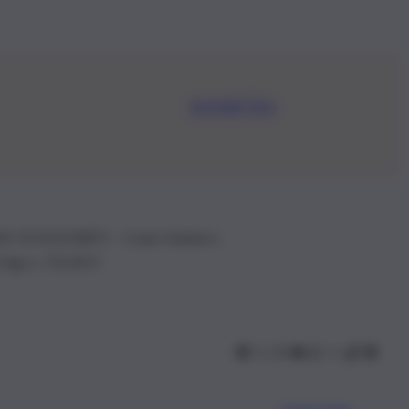
Iscriviti Ora
.IVA: 01153210875 – Cciaa Catania n.
 D.lgs n. 70/2017