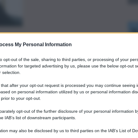
preferite
ocess My Personal Information
ALMAVIVA
to opt-out of the sale, sharing to third parties, or processing of your per
onali di Slc Cgil, Fistel Cisl, Uilcom Uil
formation for targeted advertising by us, please use the below opt-out s
 selection.
o un confronto sugli avanzamenti del
lle cartelle sanitarie, che dovrebbe
 that after your opt-out request is processed you may continue seeing i
ased on personal information utilized by us or personal information dis
upazionale al personale che non
 prior to your opt-out.
o”
rately opt-out of the further disclosure of your personal information by
he IAB’s list of downstream participants.
tion may also be disclosed by us to third parties on the IAB’s List of 
 that may further disclose it to other third parties.