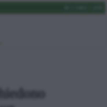
eo
chiedono