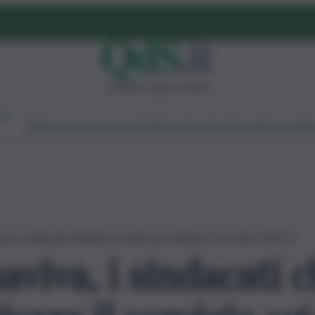
venerdì 7 agosto 2026
Ambiente
Lavoro
Economia
Politica
Cultura
Dai Mercati
Podcast
Vid
a, i sindacati chiedono tavolo per attivare il servizio 116117
aviva, i sindacati 