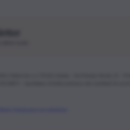
letter
le ultime novità
26 | Ediservice s.r.l. 95126 Catania – Via Principe Nicola, 22 – P
3210875 – Quotidiano di Sicilia usufruisce dei contributi di cui al
Alberto Tregua
Lavora con noi
Gerenza