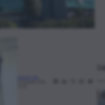
Le
Edoardo Ullo
13 Gennaio 2026,
17:24