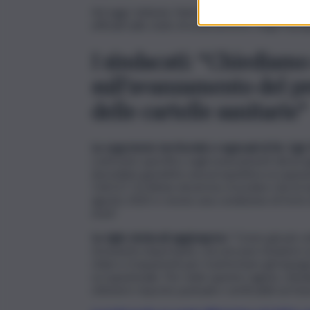
Ad oggi, tuttavia, fanno notare le sigle sindac
ufficiali sullo stato di avanzamento degli impeg
I sindacati: “Chiediamo
sull’avanzamento del pr
delle cartelle sanitarie”
Le segreterie territoriali e regionali di Slc Cgil
confronto specifico sugli avanzamenti del proge
dovrebbe garantire una prospettiva occupazio
116117. Si ritiene doveroso ricordare che le la
agosto 2025 e vivono una condizione di forte 
rinvii”.
Le sigle sindacali aggiungono:
“Come già più vol
strumento importante, ma non può rimanere un
chiari e trasparenti per trasformare gli impegn
occupazionale. Per tutte queste ragioni, chied
ottenere risposte puntuali e verificabili sul futu