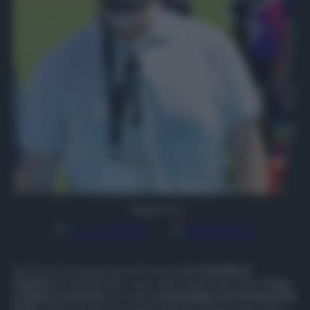
ro
16
Ot
to
br
e
20
25
,
08
:4
3
Seguici su
Google
Discover
Fonti preferite
Nel corso di un’operazione mirata della
Guardia di
Finanza
di Caltanissetta, sono stati sequestrati oltre
56 kg
di tabacco lavorato
privo del
contrassegno dei Monopoli di
Stato
, segno di una provenienza illecita. L’intervento nasce