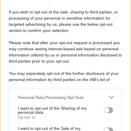
Iscriviti alla nostra Newsletter
If you wish to opt-out of the sale, sharing to third parties, or
Iscriviti alla nostra newsletter per non perdere le ultime
processing of your personal or sensitive information for
novità
targeted advertising by us, please use the below opt-out
section to confirm your selection.
Iscriviti Ora
Please note that after your opt-out request is processed you
may continue seeing interest-based ads based on personal
information utilized by us or personal information disclosed to
third parties prior to your opt-out.
You may separately opt-out of the further disclosure of your
personal information by third parties on the IAB’s list of
© 2026 | Ediservice s.r.l. 95126 Catania – Via Principe
downstream participants.
Nicola, 22 – P.IVA: 01153210875 – Cciaa Catania n.
Personal Data Processing Opt Outs
This information may also be disclosed by us to third parties
01153210875 – Quotidiano di Sicilia usufruisce dei
on the IAB’s List of Downstream Participants that may further
contributi di cui al D.lgs n. 70/2017
I want to opt-out of the Sharing of my
disclose it to other third parties.
personal data.
Opted In
I want to opt-out of the Sale of my