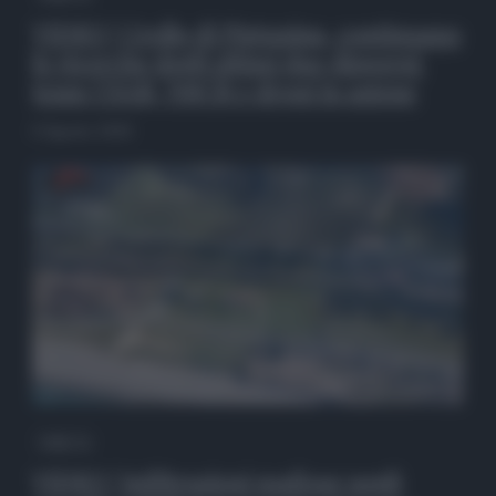
VIDEO | Crollo di Pistunina, continuano
le ricerche degli ultimi due dispersi:
team USAR, NBCR e droni in azione
6 Agosto 2026
QdS Tv
VIDEO | Infiltrazioni mafiose negli