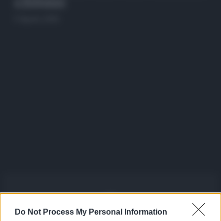
a Belpasso
5 Agosto 2026
Do Not Process My Personal Information