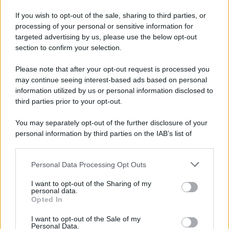
Iscriviti alla nostra Newsletter
If you wish to opt-out of the sale, sharing to third parties, or
Iscriviti alla nostra newsletter per non perdere le ultime
processing of your personal or sensitive information for
novità
targeted advertising by us, please use the below opt-out
section to confirm your selection.
Iscriviti Ora
Please note that after your opt-out request is processed you
may continue seeing interest-based ads based on personal
information utilized by us or personal information disclosed to
third parties prior to your opt-out.
You may separately opt-out of the further disclosure of your
personal information by third parties on the IAB’s list of
© 2026 | Ediservice s.r.l. 95126 Catania – Via Principe
downstream participants.
Nicola, 22 – P.IVA: 01153210875 – Cciaa Catania n.
Personal Data Processing Opt Outs
This information may also be disclosed by us to third parties
01153210875 – Quotidiano di Sicilia usufruisce dei
on the IAB’s List of Downstream Participants that may further
contributi di cui al D.lgs n. 70/2017
I want to opt-out of the Sharing of my
disclose it to other third parties.
personal data.
Opted In
I want to opt-out of the Sale of my
Personal Data.
Chi Siamo