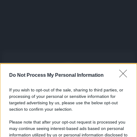
Do Not Process My Personal Information
Iscriviti alla nostra Newsletter
If you wish to opt-out of the sale, sharing to third parties, or
Iscriviti alla nostra newsletter per non perdere le ultime
processing of your personal or sensitive information for
novità
targeted advertising by us, please use the below opt-out
section to confirm your selection.
Iscriviti Ora
Please note that after your opt-out request is processed you
may continue seeing interest-based ads based on personal
information utilized by us or personal information disclosed to